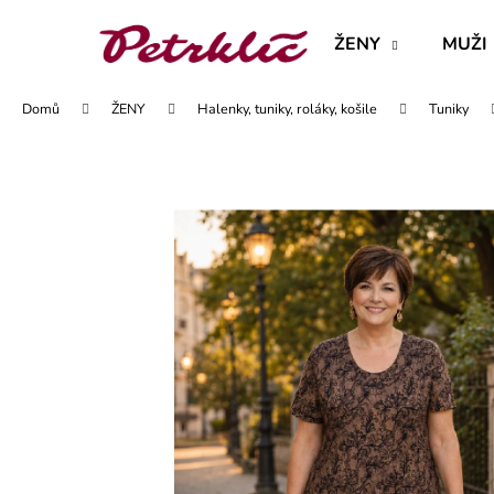
K
Přejít
na
o
ŽENY
MUŽI
obsah
Zpět
Zpět
š
do
do
í
Domů
ŽENY
Halenky, tuniky, roláky, košile
Tuniky
obchodu
obchodu
k
MAJKA TEXTILNÍ KŮŽE - JEDNODUCHÝ