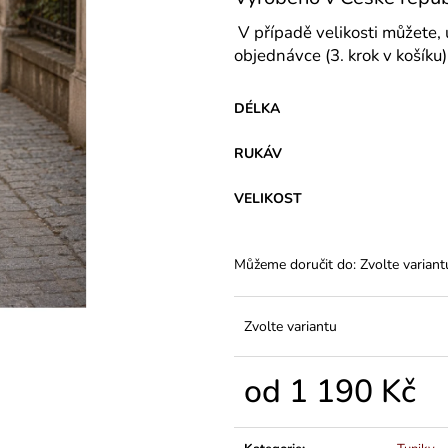
VARIANTY DÉLEK
45 Kč
1 200 Kč
V případě velikosti můžete, 
objednávce (3. krok v košíku)
DÉLKA
RUKÁV
VELIKOST
Můžeme doručit do:
Zvolte variant
Zvolte variantu
od
1 190 Kč
Měrná
cena: