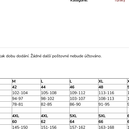
Kategorie
:
Tuniky
 tak dobu dodání. Žádné další poštovné nebude účtováno.
M
L
L
XL
42
44
46
48
102-104
105-108
109-112
113-116
94-97
98-102
103-107
108-113
78-81
82-85
86-90
91-95
4XL
4XL
5XL
5XL
60
62
64
66
145-150
151-156
157-162
163-168