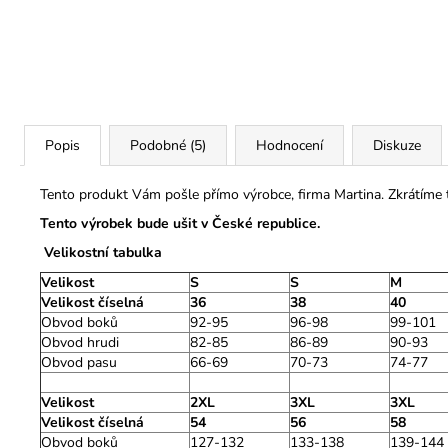
Popis
Podobné (5)
Hodnocení
Diskuze
Tento produkt Vám pošle přímo výrobce, firma Martina. Zkrátíme
Tento výrobek bude ušit v České republice.
Velikostní tabulka
Velikost
S
S
M
Velikost číselná
36
38
40
Obvod boků
92-95
96-98
99-101
Obvod hrudi
82-85
86-89
90-93
Obvod pasu
66-69
70-73
74-77
Velikost
2XL
3XL
3XL
Velikost číselná
54
56
58
Obvod boků
127-132
133-138
139-144