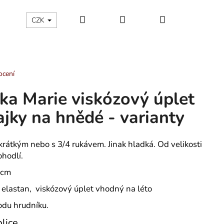
Hledat
Přihlášení
Nákupní
ÁLNÍ KATEGORIE
Kontakty - máte nějaký dotaz?
CZK
košík
ocení
ka Marie viskózový úplet
ajky na hnědé - varianty
krátkým nebo s 3/4 rukávem. Jinak hladká. Od velikosti
ohodlí.
0 cm
elastan, viskózový úplet vhodný na léto
vodu hrudníku.
OCHOVÉ KALHOTKY
lice.