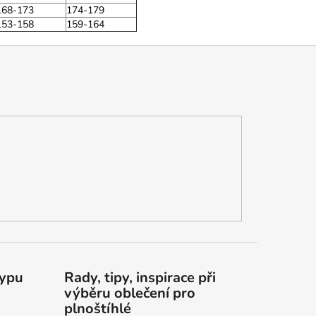
168-173
174-179
153-158
159-164
typu
Rady, tipy, inspirace při
výběru oblečení pro
plnoštíhlé