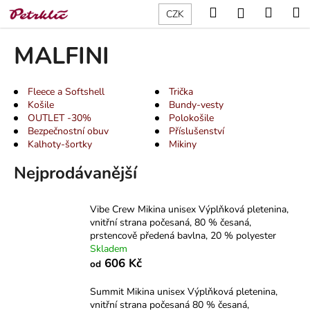
K
Přejít
Hledat
Nákup
M
Přihlášení
CZK
na
o
obsah
Zpět
Zpět
košík
š
MALFINI
í
C
k
o
Fleece a Softshell
Trička
Košile
Bundy-vesty
p
OUTLET -30%
Polokošile
o
Bezpečnostní obuv
Příslušenství
t
Kalhoty-šortky
Mikiny
ř
Nejprodávanější
e
b
Vibe Crew Mikina unisex Výplňková pletenina,
u
vnitřní strana počesaná, 80 % česaná,
j
prstencově předená bavlna, 20 % polyester
Skladem
e
606 Kč
od
t
e
Summit Mikina unisex Výplňková pletenina,
vnitřní strana počesaná 80 % česaná,
n