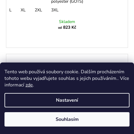
polyester (GOTS)
L
XL
2XL
3XL
Skladem
823 Kč
od
Tento web používá soubory cookie. Dalším procházením
tohoto webu vyjadřujete souhlas s jejich používáním.. Více
informací
zde
.
Nastavení
Souhlasím