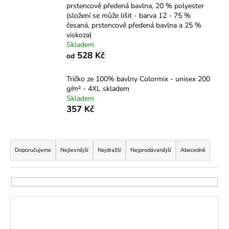
prstencově předená bavlna, 20 % polyester
a
(složení se může lišit - barva 12 - 75 %
j
česaná, prstencově předená bavlna a 25 %
viskoza)
í
Skladem
t
528 Kč
od
?
Tričko ze 100% bavlny Colormix - unisex 200
g/m² - 4XL skladem
Skladem
357 Kč
HLEDAT
Ř
a
Doporučujeme
Nejlevnější
Nejdražší
Nejprodávanější
Abecedně
D
z
o
e
p
n
o
V
í
r
ý
p
u
p