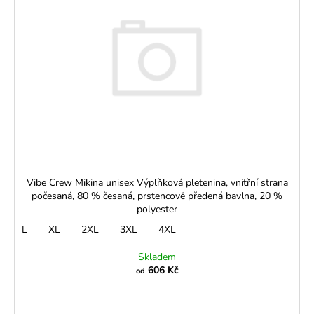
č
r
i
u
o
j
s
d
e
p
u
m
r
k
e
o
t
d
ů
OSMIDÍLOVÁ
u
SUKNĚ
k
S
CÍPY
t
LÍSTKY
ů
NA
Vibe Crew Mikina unisex Výplňková pletenina, vnitřní strana
TM.
počesaná, 80 % česaná, prstencově předená bavlna, 20 %
MODRÉ
polyester
PRUŽNÝ
POLYESTEROVÝ
L
XL
2XL
3XL
4XL
ÚPLET
880
Skladem
Kč
606 Kč
od