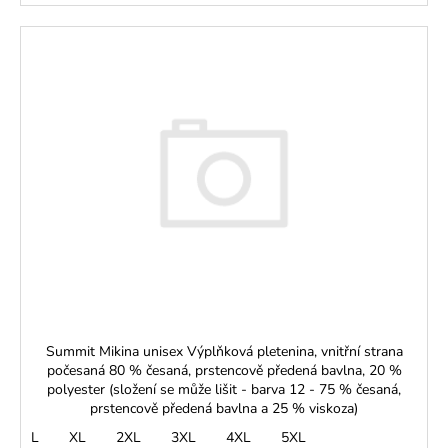
Summit Mikina unisex Výplňková pletenina, vnitřní strana
počesaná 80 % česaná, prstencově předená bavlna, 20 %
polyester (složení se může lišit - barva 12 - 75 % česaná,
prstencově předená bavlna a 25 % viskoza)
L
XL
2XL
3XL
4XL
5XL