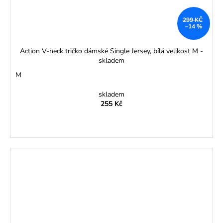
299 KČ
–14 %
Action V-neck tričko dámské Single Jersey, bílá velikost M -
skladem
M
skladem
255 Kč