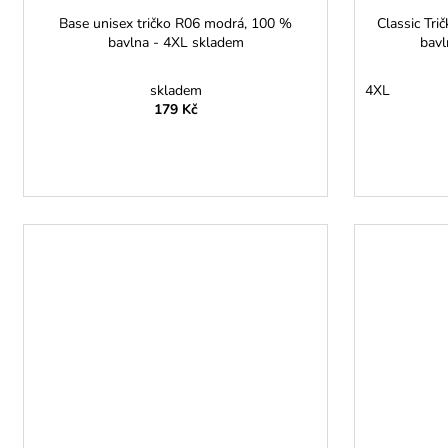
Base unisex tričko R06 modrá, 100 %
Classic Tri
bavlna - 4XL skladem
bavl
skladem
4XL
179 Kč