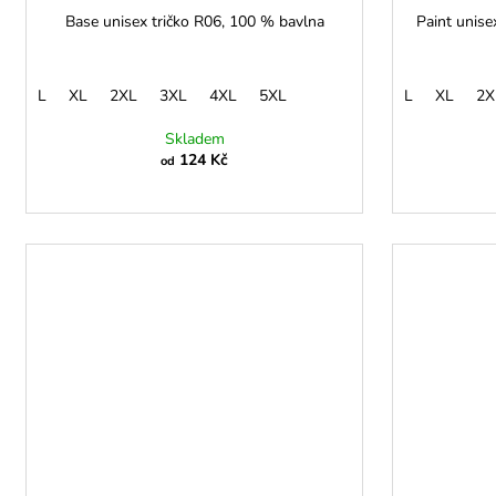
Base unisex tričko R06, 100 % bavlna
Paint unise
L
XL
2XL
3XL
4XL
5XL
L
XL
2X
Skladem
124 Kč
od