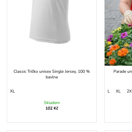
u
k
t
ů
Classic Tričko unisex Single Jersey, 100 %
Parade uni
bavlna
XL
L
XL
2X
Skladem
102 Kč