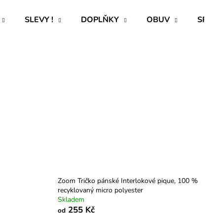
SLEVY !
DOPLŇKY
OBUV
SPECI
Co potřebujete najít?
HLEDAT
Doporučujeme
Zoom Tričko pánské Interlokové pique, 100 %
recyklovaný micro polyester
Skladem
255 Kč
od
ROVNÝ TEPLÁKOVÝ KABÁT -
CAPRI KOMBI S