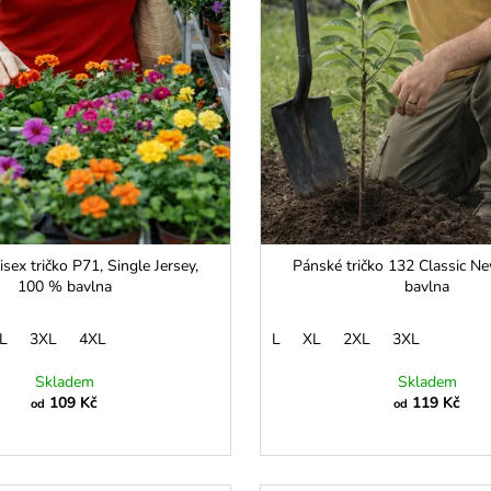
sex tričko P71, Single Jersey,
Pánské tričko 132 Classic N
100 % bavlna
bavlna
L
3XL
4XL
L
XL
2XL
3XL
Skladem
Skladem
109 Kč
119 Kč
od
od