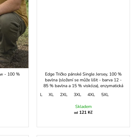
ew - 100 %
Edge Tričko pánské Single Jersey, 100 %
bavlna (složení se může lišit - barva 12 -
85 % bavlna a 15 % viskóza), enzymatická
úprava
L
XL
2XL
3XL
4XL
5XL
Skladem
121 Kč
od