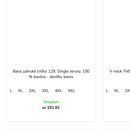
Basic pánské tričko 129, Single Jersey, 100
V-neck Trič
% bavlna - desítky barev
L
XL
2XL
3XL
4XL
5XL
L
XL
2X
Skladem
151 Kč
od