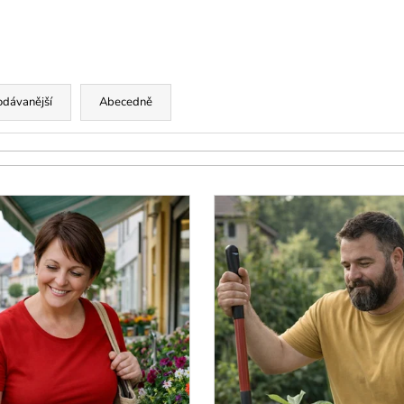
VARIANTY DÉLEK
PLÁTĚNÉ 77 C
1 200 Kč
591 Kč
odávanější
Abecedně