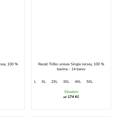
rsey, 100 %
Recall Tričko unisex Single Jersey, 100 %
bavlna - 14 barev
L
XL
2XL
3XL
4XL
5XL
Skladem
174 Kč
od