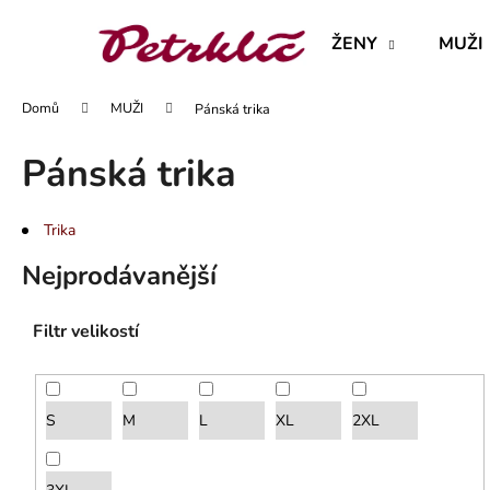
K
Přejít
na
o
ŽENY
MUŽI
obsah
Zpět
Zpět
š
do
do
í
Domů
MUŽI
Pánská trika
obchodu
obchodu
k
Pánská trika
Trika
Nejprodávanější
Filtr velikostí
S
M
L
XL
2XL
MAJKA TEXTILNÍ KŮŽE - JEDNODUCHÝ