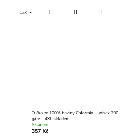
Hledat
Přihlášení
Nákupní
ÁLNÍ KATEGORIE
Kontakty - máte nějaký dotaz?
CZK
košík
Tričko ze 100% bavlny Colormix - unisex 200
g/m² - 4XL skladem
Skladem
357 Kč
 TROJÚHELNÍKY -