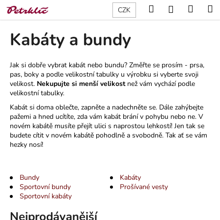
K
Přejít
Hledat
Nákup
M
Přihlášení
CZK
na
o
obsah
Zpět
Zpět
košík
š
Kabáty a bundy
í
C
k
o
Jak si dobře vybrat kabát nebo bundu? Změřte se prosím - prsa,
pas, boky a podle velikostní tabulky u výrobku si vyberte svoji
p
velikost.
Nekupujte si menší velikost
než vám vychází podle
o
velikostní tabulky.
t
Kabát si doma oblečte, zapněte a nadechněte se. Dále zahýbejte
ř
pažemi a hned ucítíte, zda vám kabát brání v pohybu nebo ne. V
novém kabátě musíte přejít ulici s naprostou lehkostí! Jen tak se
e
budete cítit v novém kabátě pohodlně a svobodně. Tak ať se vám
b
hezky nosí!
u
j
Bundy
Kabáty
e
Sportovní bundy
Prošívané vesty
t
Sportovní kabáty
e
Nejprodávanější
n