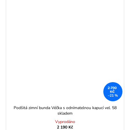
2 790
KČ
–21 %
Podšitá zimní bunda Véčka s odnímatelnou kapucí vel. 58
skladem
Vyprodáno
2 190 Kč