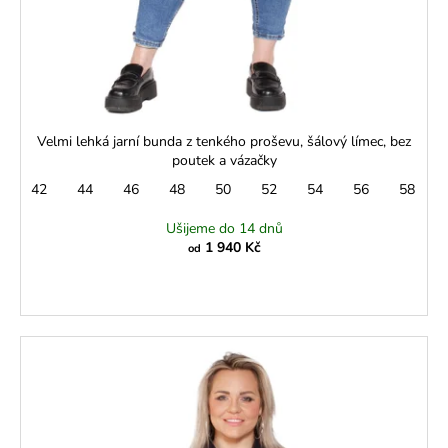
Velmi lehká jarní bunda z tenkého proševu, šálový límec, bez
poutek a vázačky
42
44
46
48
50
52
54
56
58
Ušijeme do 14 dnů
1 940 Kč
od