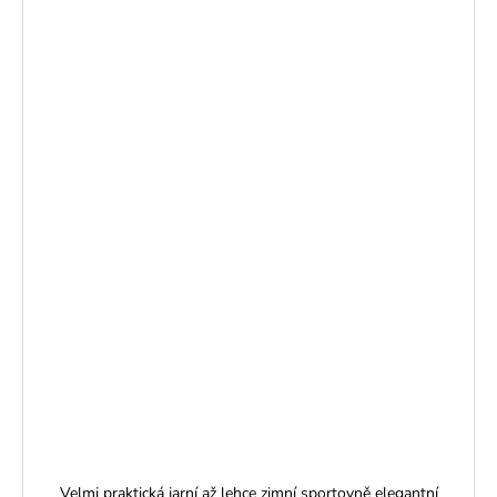
Velmi praktická jarní až lehce zimní sportovně elegantní