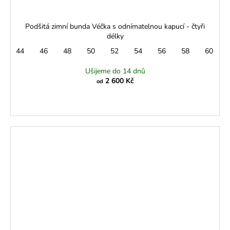
Podšitá zimní bunda Véčka s odnímatelnou kapucí - čtyři
délky
44
46
48
50
52
54
56
58
60
Ušijeme do 14 dnů
2 600 Kč
od