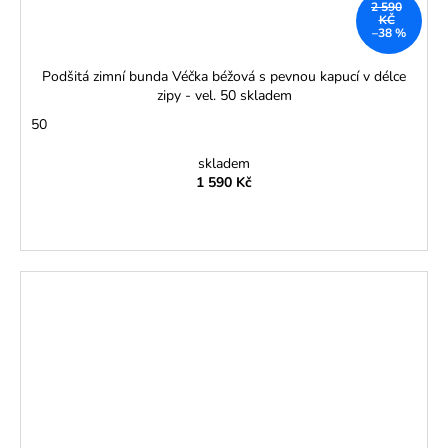
2 590
KČ
–38 %
Podšitá zimní bunda Véčka béžová s pevnou kapucí v délce
zipy - vel. 50 skladem
50
skladem
1 590 Kč