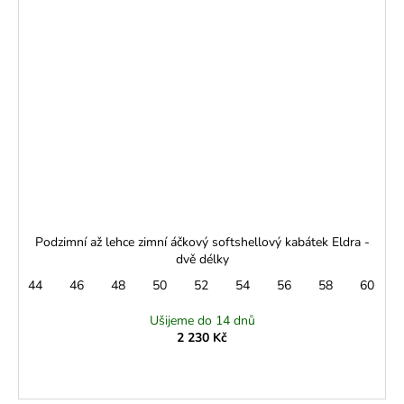
Podzimní až lehce zimní áčkový softshellový kabátek Eldra -
dvě délky
44
46
48
50
52
54
56
58
60
Ušijeme do 14 dnů
2 230 Kč