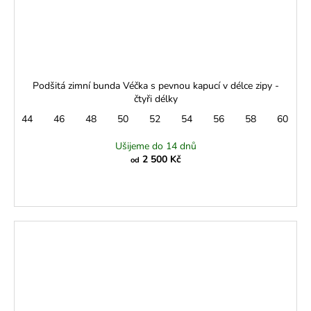
Podšitá zimní bunda Véčka s pevnou kapucí v délce zipy -
čtyři délky
44
46
48
50
52
54
56
58
60
Ušijeme do 14 dnů
2 500 Kč
od