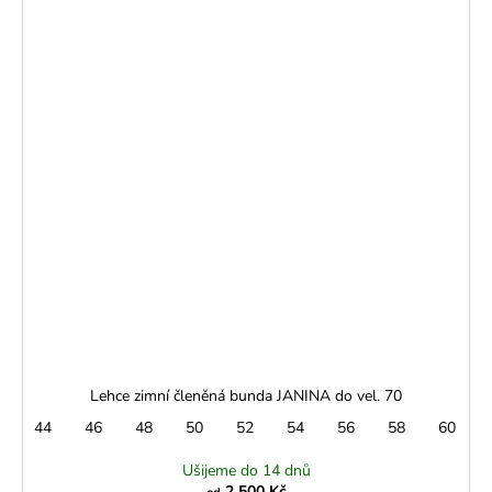
Lehce zimní členěná bunda JANINA do vel. 70
44
46
48
50
52
54
56
58
60
Ušijeme do 14 dnů
2 500 Kč