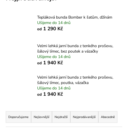
a
j
Tepláková bunda Bomber k šatům, džínám
í
Ušijeme do 14 dnů
t
1 290 Kč
od
?
Velmi lehká jarní bunda z tenkého proševu,
šálový límec, bez poutek a vázačky
Ušijeme do 14 dnů
1 940 Kč
od
HLEDAT
Velmi lehká jarní bunda z tenkého proševu,
šálový límec, poutka, vázačka
Ušijeme do 14 dnů
D
1 940 Kč
od
o
p
o
Ř
r
a
Doporučujeme
Nejlevnější
Nejdražší
Nejprodávanější
Abecedně
u
z