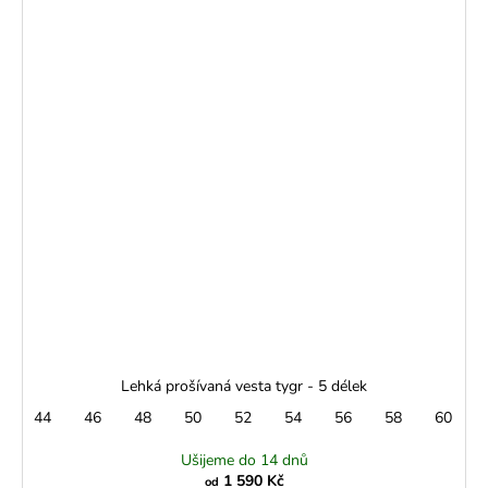
Lehká prošívaná vesta tygr - 5 délek
44
46
48
50
52
54
56
58
60
Ušijeme do 14 dnů
1 590 Kč
od