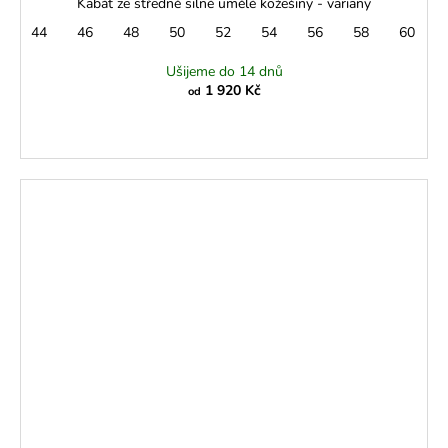
Kabát ze středně silné umělé kožešiny - variany
44
46
48
50
52
54
56
58
60
Ušijeme do 14 dnů
1 920 Kč
od