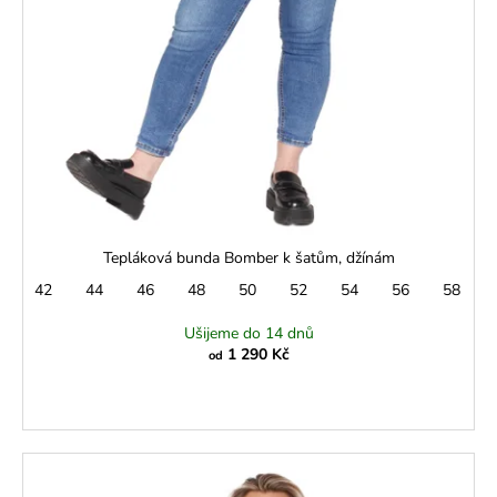
Tepláková bunda Bomber k šatům, džínám
42
44
46
48
50
52
54
56
58
Ušijeme do 14 dnů
1 290 Kč
od