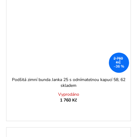
2 760
KČ
–36 %
Podšitá zimní bunda Janka 25 s odnímatelnou kapucí 58, 62
skladem
Vyprodáno
1 760 Kč