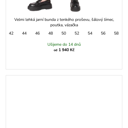
Velmi lehká jarní bunda z tenkého proševu, šálový límec,
poutka, vázačka
42
44
46
48
50
52
54
56
58
Ušijeme do 14 dnů
1 940 Kč
od