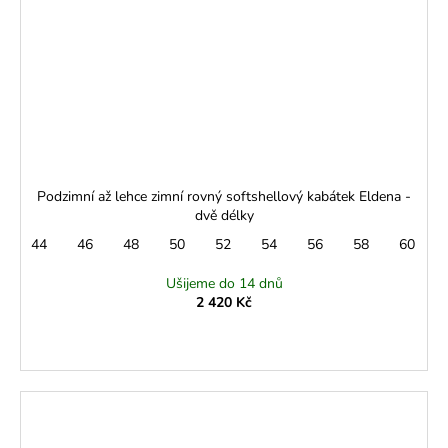
Podzimní až lehce zimní rovný softshellový kabátek Eldena -
dvě délky
44
46
48
50
52
54
56
58
60
Ušijeme do 14 dnů
2 420 Kč