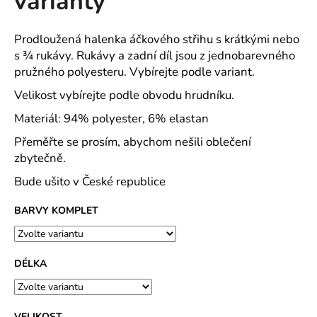
varianty
č
z
u
5
j
hvězdiček.
Prodloužená halenka áčkového střihu s krátkými nebo
e
s ¾ rukávy. Rukávy a zadní díl jsou z jednobarevného
m
pružného polyesteru. Vybírejte podle variant.
e
Velikost vybírejte podle obvodu hrudníku.
Materiál: 94% polyester, 6% elastan
RESIST
HEAVY
Přeměřte se prosím, abychom nešili oblečení
POLO
POLOKOŠILE
zbytečně.
PÁNSKÁ
Bude ušito v České republice
PIQUE,
100
%
BARVY KOMPLET
PŘEDSRÁŽENÁ
BAVLNA
-
18
DÉLKA
BAREV
500
Kč
VELIKOST