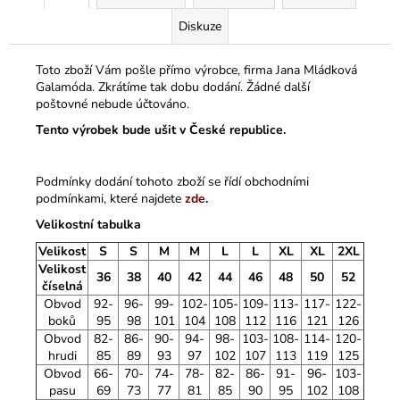
Diskuze
Toto zboží Vám pošle přímo výrobce, firma Jana Mládková
Galamóda. Zkrátíme tak dobu dodání. Žádné další
poštovné nebude účtováno.
Tento výrobek bude ušit v České republice.
Podmínky dodání tohoto zboží se řídí obchodními
podmínkami, které najdete
zde
.
Velikostní tabulka
Velikost
S
S
M
M
L
L
XL
XL
2XL
Velikost
36
38
40
42
44
46
48
50
52
číselná
Obvod
92-
96-
99-
102-
105-
109-
113-
117-
122-
boků
95
98
101
104
108
112
116
121
126
Obvod
82-
86-
90-
94-
98-
103-
108-
114-
120-
hrudi
85
89
93
97
102
107
113
119
125
Obvod
66-
70-
74-
78-
82-
86-
91-
96-
103-
pasu
69
73
77
81
85
90
95
102
108