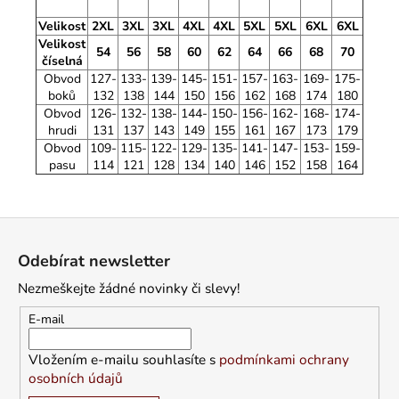
Velikost
2XL
3XL
3XL
4XL
4XL
5XL
5XL
6XL
6XL
Velikost
54
56
58
60
62
64
66
68
70
číselná
Obvod
127-
133-
139-
145-
151-
157-
163-
169-
175-
boků
132
138
144
150
156
162
168
174
180
Obvod
126-
132-
138-
144-
150-
156-
162-
168-
174-
hrudi
131
137
143
149
155
161
167
173
179
Obvod
109-
115-
122-
129-
135-
141-
147-
153-
159-
pasu
114
121
128
134
140
146
152
158
164
Z
á
Odebírat newsletter
p
Nezmeškejte žádné novinky či slevy!
a
t
E-mail
í
Vložením e-mailu souhlasíte s
podmínkami ochrany
osobních údajů