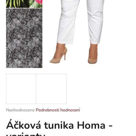
a
j
í
t
?
HLEDAT
D
o
p
Průměrné
Neohodnoceno
Podrobnosti hodnocení
hodnocení
o
Áčková tunika Homa -
produktu
r
je
u
0,0