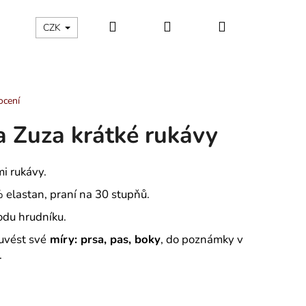
Hledat
Přihlášení
Nákupní
ÁLNÍ KATEGORIE
Kontakty - máte nějaký dotaz?
CZK
košík
ocení
a Zuza krátké rukávy
i rukávy.
 elastan, praní na 30 stupňů.
vodu hrudníku.
uvést své
míry: prsa, pas, boky
, do poznámky v
.
LÁTNO