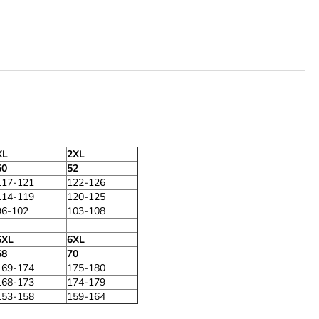
XL
2XL
50
52
117-121
122-126
114-119
120-125
96-102
103-108
6XL
6XL
68
70
169-174
175-180
168-173
174-179
153-158
159-164