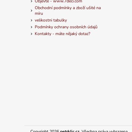
Objevte - www.7deci.com
Obchodní podmínky a zboží ušité na
míru
velikostni tabulky
Podmínky ochrany osobních údajů
Kontakty - máte nějaký dotaz?
Copyright 2026
petrklic.cz
. Všechna práva vyhrazena.