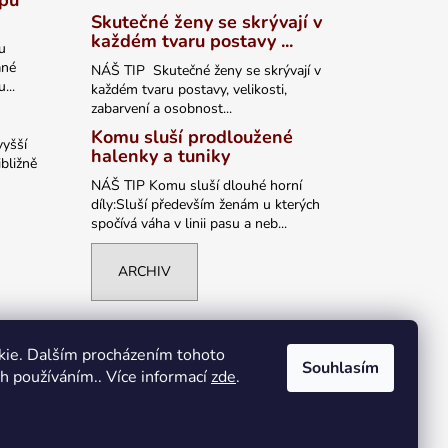
ypu
Skutečné ženy se skrývají v
každém tvaru postavy ...
u
ané
NÁŠ TIP Skutečné ženy se skrývají v
...
každém tvaru postavy, velikosti,
zabarvení a osobnost...
Komu sluší prodloužené
vyšší
halenky a tuniky
bližně
NÁŠ TIP Komu sluší dlouhé horní
díly:Sluší především ženám u kterých
spočívá váha v linii pasu a neb...
ARCHIV
kie. Dalším procházením tohoto
Souhlasím
ch používáním.. Více informací
zde
.
Vytvořil Shoptet