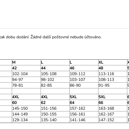
 tak dobu dodání. Žádné další poštovné nebude účtováno.
M
L
L
XL
42
44
46
48
102-104
105-108
109-112
113-116
94-97
98-102
103-107
108-113
78-81
82-85
86-90
91-95
4XL
4XL
5XL
5XL
60
62
64
66
145-150
151-156
157-162
163-168
144-149
150-155
156-161
162-167
129-134
135-140
141-146
147-152