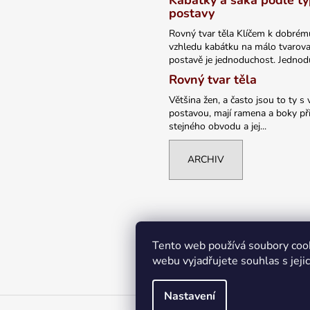
Kabátky a saka podle t
postavy
Rovný tvar těla Klíčem k dobrém
vzhledu kabátku na málo tvarov
postavě je jednoduchost. Jednodu
Rovný tvar těla
Většina žen, a často jsou to ty s 
postavou, mají ramena a boky při
stejného obvodu a jej...
ARCHIV
Tento web používá soubory coo
webu vyjadřujete souhlas s jeji
Nastavení