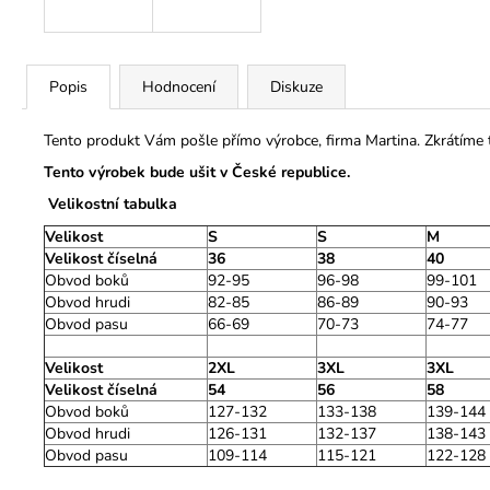
Popis
Hodnocení
Diskuze
Tento produkt Vám pošle přímo výrobce, firma Martina. Zkrátíme
Tento výrobek bude ušit v České republice.
Velikostní tabulka
Velikost
S
S
M
Velikost číselná
36
38
40
Obvod boků
92-95
96-98
99-101
Obvod hrudi
82-85
86-89
90-93
Obvod pasu
66-69
70-73
74-77
Velikost
2XL
3XL
3XL
Velikost číselná
54
56
58
Obvod boků
127-132
133-138
139-144
Obvod hrudi
126-131
132-137
138-143
Obvod pasu
109-114
115-121
122-128