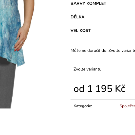
VARIANTY DÉLEK
145 Kč
BARVY KOMPLET
1 200 Kč
DÉLKA
VELIKOST
Můžeme doručit do:
Zvolte variant
Zvolte variantu
od
1 195 Kč
Měrná
cena:
Kategorie
:
Společe