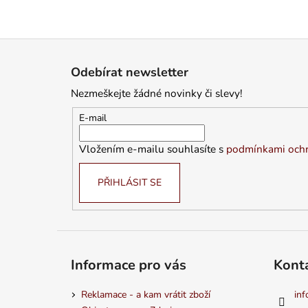
Z
á
Odebírat newsletter
p
Nezmeškejte žádné novinky či slevy!
a
t
E-mail
í
Vložením e-mailu souhlasíte s
podmínkami ochr
PŘIHLÁSIT SE
Informace pro vás
Kont
Reklamace - a kam vrátit zboží
inf