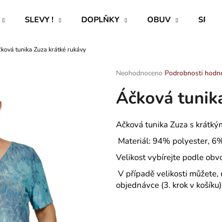
SLEVY !
DOPLŇKY
OBUV
SPECI
ková tunika Zuza krátké rukávy
Co potřebujete najít?
Průměrné
Neohodnoceno
Podrobnosti hodn
hodnocení
Áčková tunik
produktu
HLEDAT
je
0,0
z
Ačková tunika Zuza s krátkým
5
Doporučujeme
hvězdiček.
Materiál: 94% polyester, 6%
Velikost vybírejte podle ob
V případě velikosti můžete, 
objednávce (3. krok v košíku)
ROVNÝ TEPLÁKOVÝ KABÁT -
TRENÝRKY - P