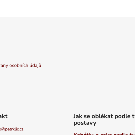
any osobních údajů
akt
Jak se oblékat podle 
postavy
o
@
petrklic.cz