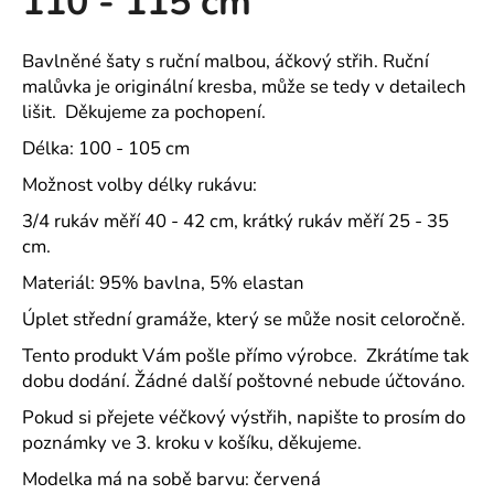
110 - 115 cm
č
z
u
5
j
hvězdiček.
Bavlněné šaty s ruční malbou, áčkový střih. Ruční
e
malůvka je originální kresba, může se tedy v detailech
m
lišit. Děkujeme za pochopení.
e
Délka: 100 - 105 cm
Možnost volby délky rukávu:
PAVLIK
24
3/4 rukáv měří 40 - 42 cm, krátký rukáv měří 25 - 35
-
PÁNSKÉ
cm.
KRÁTKÉ
Materiál: 95% bavlna, 5% elastan
PYŽAMO
Z
Úplet střední gramáže, který se může nosit celoročně.
BAVLNY
839
Tento produkt Vám pošle přímo výrobce. Zkrátíme tak
Kč
dobu dodání. Žádné další poštovné nebude účtováno.
Pokud si přejete véčkový výstřih, napište to prosím do
poznámky ve 3. kroku v košíku, děkujeme.
Modelka má na sobě barvu: červená