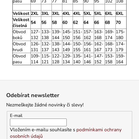
pasu
69
73
77
81
85
90
95
102
108
Velikost
2XL
3XL
3XL
4XL
4XL
5XL
5XL
6XL
6XL
Velikost
54
56
58
60
62
64
66
68
70
číselná
Obvod
127-
133-
139-
145-
151-
157-
163-
169-
175-
boků
132
138
144
150
156
162
168
174
180
Obvod
126-
132-
138-
144-
150-
156-
162-
168-
174-
hrudi
131
137
143
149
155
161
167
173
179
Obvod
109-
115-
122-
129-
135-
141-
147-
153-
159-
pasu
114
121
128
134
140
146
152
158
164
Z
á
Odebírat newsletter
p
Nezmeškejte žádné novinky či slevy!
a
t
E-mail
í
Vložením e-mailu souhlasíte s
podmínkami ochrany
osobních údajů