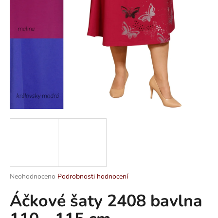
a
j
í
t
?
HLEDAT
D
o
p
Průměrné
Neohodnoceno
Podrobnosti hodnocení
hodnocení
o
Áčkové šaty 2408 bavlna
produktu
r
je
u
0,0