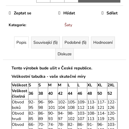
Zeptat se
Hlídat
Sdílet
Kategorie
:
Šaty
Popis
Související (5)
Podobné (5)
Hodnocení
Diskuze
Tento výrobek bude ušit v České republice.
Velikostní tabulka - vaše skutečné míry
Velikost
S
S
M
M
L
L
XL
XL
2XL
Velikost
36
38
40
42
44
46
48
50
52
číselná
Obvod
92-
96-
99-
102-
105-
109-
113-
117-
122-
boků
95
98
101
104
108
112
116
121
126
Obvod
82-
86-
90-
94-
98-
103-
108-
114-
120-
hrudi
85
89
93
97
102
107
113
119
125
Obvod
66-
70-
74-
78-
82-
86-
91-
96-
103-