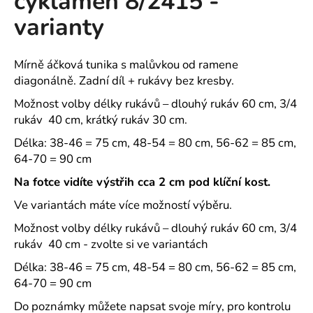
cyklámen 8/2415 -
č
z
u
varianty
5
j
hvězdiček.
e
m
Mírně áčková tunika s malůvkou od ramene
e
diagonálně. Zadní díl + rukávy bez kresby.
Možnost volby délky rukávů – dlouhý rukáv 60 cm, 3/4
rukáv 40 cm, krátký rukáv 30 cm.
ROVNÝ
TEPLÁKOVÝ
Délka: 38-46 = 75 cm, 48-54 = 80 cm, 56-62 = 85 cm,
KABÁT
-
64-70 = 90 cm
VARIANTY
DÉLEK
Na fotce vidíte výstřih cca 2 cm pod klíční kost.
1
Ve variantách máte více možností výběru.
200
Kč
Možnost volby délky rukávů – dlouhý rukáv 60 cm, 3/4
rukáv 40 cm - zvolte si ve variantách
Délka: 38-46 = 75 cm, 48-54 = 80 cm, 56-62 = 85 cm,
64-70 = 90 cm
Do poznámky můžete napsat svoje míry, pro kontrolu