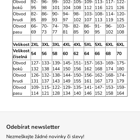
Obvod
92-
96-
99-
102-
105-
109-
113-
117-
122-
boků
95
98
101
104
108
112
116
121
126
Obvod
82-
86-
90-
94-
98-
103-
108-
114-
120-
hrudi
85
89
93
97
102
107
113
119
125
Obvod
66-
70-
74-
78-
82-
86-
91-
96-
103-
pasu
69
73
77
81
85
90
95
102
108
Velikost
2XL
3XL
3XL
4XL
4XL
5XL
5XL
6XL
6XL
Velikost
54
56
58
60
62
64
66
68
70
číselná
Obvod
127-
133-
139-
145-
151-
157-
163-
169-
175-
boků
132
138
144
150
156
162
168
174
180
Obvod
126-
132-
138-
144-
150-
156-
162-
168-
174-
hrudi
131
137
143
149
155
161
167
173
179
Obvod
109-
115-
122-
129-
135-
141-
147-
153-
159-
pasu
114
121
128
134
140
146
152
158
164
Z
á
Odebírat newsletter
p
Nezmeškejte žádné novinky či slevy!
a