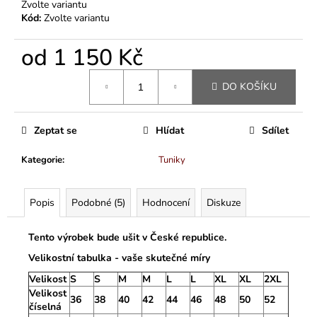
Zvolte variantu
Kód:
Zvolte variantu
od
1 150 Kč
Měrná
DO KOŠÍKU
cena:
Zeptat se
Hlídat
Sdílet
Kategorie
:
Tuniky
Popis
Podobné (5)
Hodnocení
Diskuze
Tento výrobek bude ušit v České republice.
Velikostní tabulka - vaše skutečné míry
Velikost
S
S
M
M
L
L
XL
XL
2XL
Velikost
36
38
40
42
44
46
48
50
52
číselná