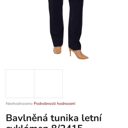
a
j
í
t
?
HLEDAT
D
o
p
Průměrné
Neohodnoceno
Podrobnosti hodnocení
hodnocení
o
Bavlněná tunika letní
produktu
r
je
u
0,0