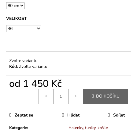
-
85
%
VELIKOST
BAVLNA,
15
%
VISKÓZA)
244
Kč
Zvolte variantu
Kód:
Zvolte variantu
od
1 450 Kč
Měrná
DO KOŠÍKU
cena:
Zeptat se
Hlídat
Sdílet
Kategorie
:
Halenky, tuniky, košile