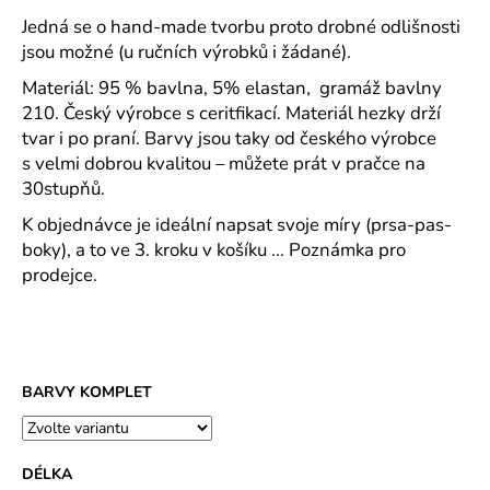
č
u
Jedná se o hand-made tvorbu proto drobné odlišnosti
j
jsou možné (u ručních výrobků i žádané).
e
Materiál:
95 % bavlna, 5% elastan, gramáž bavlny
m
210. Český výrobce s ceritfikací. Materiál hezky drží
e
tvar i po praní. Barvy jsou taky od českého výrobce
s velmi dobrou kvalitou – můžete prát v pračce na
FIT-
30stupňů.
T
K objednávce je ideální napsat svoje míry (prsa-pas-
LS
TRIKO
boky), a to ve 3. kroku v košíku ... Poznámka pro
PÁNSKÉ
prodejce.
SINGLE
JERSEY,
100
%
BAVLNA
(SLOŽENÍ
SE
BARVY KOMPLET
MŮŽE
LIŠIT
-
BARVA
DÉLKA
12