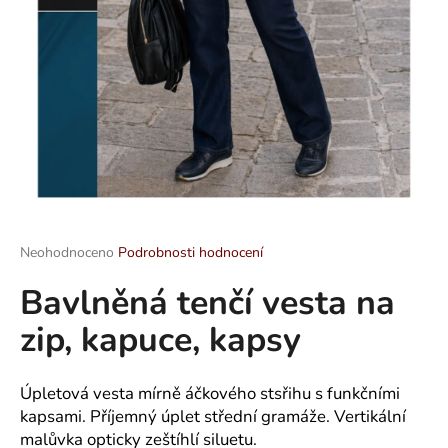
a
j
í
t
?
HLEDAT
Průměrné
Neohodnoceno
Podrobnosti hodnocení
hodnocení
Bavlněná tenčí vesta na
produktu
je
D
zip, kapuce, kapsy
0,0
o
z
p
5
o
hvězdiček.
Úpletová vesta mírně áčkového stsřihu s funkčními
r
kapsami. Příjemný úplet střední gramáže. Vertikální
u
malůvka opticky zeštíhlí siluetu.