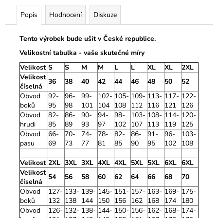
Popis
Hodnocení
Diskuze
Tento výrobek bude ušit v České republice.
Velikostní tabulka - vaše skutečné míry
Velikost
S
S
M
M
L
L
XL
XL
2XL
Velikost
36
38
40
42
44
46
48
50
52
číselná
Obvod
92-
96-
99-
102-
105-
109-
113-
117-
122-
boků
95
98
101
104
108
112
116
121
126
Obvod
82-
86-
90-
94-
98-
103-
108-
114-
120-
hrudi
85
89
93
97
102
107
113
119
125
Obvod
66-
70-
74-
78-
82-
86-
91-
96-
103-
pasu
69
73
77
81
85
90
95
102
108
Velikost
2XL
3XL
3XL
4XL
4XL
5XL
5XL
6XL
6XL
Velikost
54
56
58
60
62
64
66
68
70
číselná
Obvod
127-
133-
139-
145-
151-
157-
163-
169-
175-
boků
132
138
144
150
156
162
168
174
180
Obvod
126-
132-
138-
144-
150-
156-
162-
168-
174-