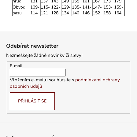
hrudi
131
137
143
149
155
161
167
173
179
Obvod
109-
115-
122-
129-
135-
141-
147-
153-
159-
pasu
114
121
128
134
140
146
152
158
164
Z
á
Odebírat newsletter
p
Nezmeškejte žádné novinky či slevy!
a
t
E-mail
í
Vložením e-mailu souhlasíte s
podmínkami ochrany
osobních údajů
PŘIHLÁSIT SE