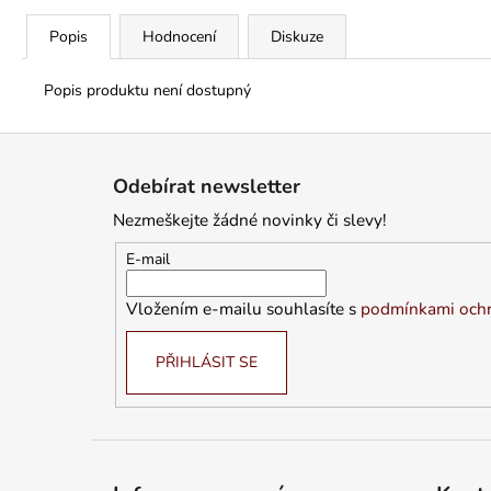
Popis
Hodnocení
Diskuze
Popis produktu není dostupný
Z
á
Odebírat newsletter
p
Nezmeškejte žádné novinky či slevy!
a
t
E-mail
í
Vložením e-mailu souhlasíte s
podmínkami ochr
PŘIHLÁSIT SE