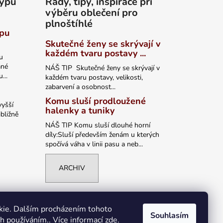
typu
Rady, tipy, inspirace při
výběru oblečení pro
plnoštíhlé
ypu
Skutečné ženy se skrývají v
každém tvaru postavy ...
u
ané
NÁŠ TIP Skutečné ženy se skrývají v
...
každém tvaru postavy, velikosti,
zabarvení a osobnost...
Komu sluší prodloužené
vyšší
halenky a tuniky
bližně
NÁŠ TIP Komu sluší dlouhé horní
díly:Sluší především ženám u kterých
spočívá váha v linii pasu a neb...
ARCHIV
kie. Dalším procházením tohoto
Souhlasím
ch používáním.. Více informací
zde
.