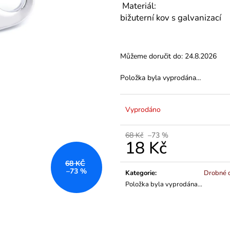
VARIANTY DÉLEK
Z BAVLNY
Materiál:
1 200 Kč
839 Kč
bižuterní kov s galvanizací
Můžeme doručit do:
24.8.2026
Položka byla vyprodána…
Vyprodáno
68 Kč
–73 %
18 Kč
Měrná
68 KČ
cena:
–73 %
Kategorie
:
Drobné d
Položka byla vyprodána…