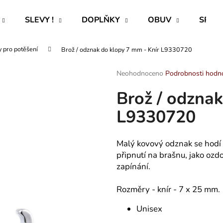
SLEVY !
DOPLŇKY
OBUV
SPECI
 pro potěšení
Brož / odznak do klopy 7 mm - Knír L9330720
Co potřebujete najít?
Průměrné
Neohodnoceno
Podrobnosti hodn
hodnocení
Brož / odznak
produktu
HLEDAT
je
L9330720
0,0
z
5
Doporučujeme
hvězdiček.
Malý kovový odznak se hodí n
připnutí na brašnu, jako oz
zapínání.
Rozměry - knír - 7 x 25 mm.
Unisex
ROVNÝ TEPLÁKOVÝ KABÁT -
PAVLIK 24 - P