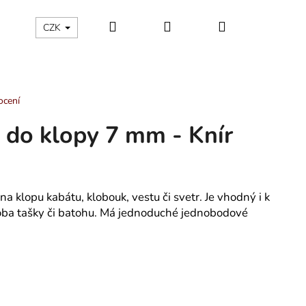
Hledat
Přihlášení
Nákupní
ÁLNÍ KATEGORIE
Kontakty - máte nějaký dotaz?
CZK
košík
ocení
 do klopy 7 mm - Knír
a klopu kabátu, klobouk, vestu či svetr. Je vhodný i k
doba tašky či batohu. Má jednoduché jednobodové
ÁNSKÉ KRÁTKÉ PYŽAMO