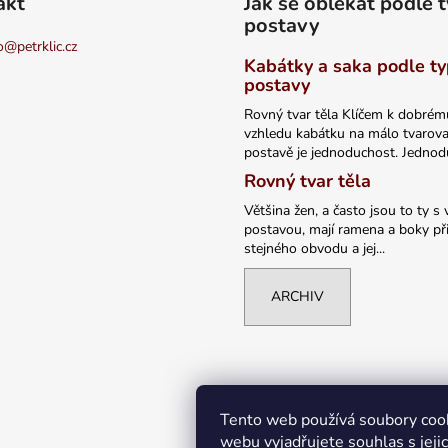
akt
Jak se oblékat podle 
postavy
o
@
petrklic.cz
Kabátky a saka podle t
postavy
Rovný tvar těla Klíčem k dobrém
vzhledu kabátku na málo tvarov
postavě je jednoduchost. Jednodu
Rovný tvar těla
Většina žen, a často jsou to ty s 
postavou, mají ramena a boky při
stejného obvodu a jej...
ARCHIV
Tento web používá soubory coo
webu vyjadřujete souhlas s jeji