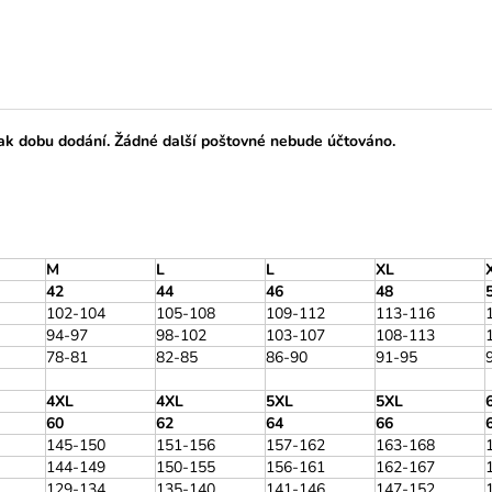
tak dobu dodání. Žádné další poštovné nebude účtováno.
M
L
L
XL
42
44
46
48
102-104
105-108
109-112
113-116
94-97
98-102
103-107
108-113
78-81
82-85
86-90
91-95
4XL
4XL
5XL
5XL
60
62
64
66
145-150
151-156
157-162
163-168
144-149
150-155
156-161
162-167
129-134
135-140
141-146
147-152