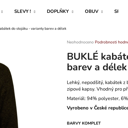
SLEVY !
DOPLŇKY
OBUV
SPECI
bátek do stojáku - varianty barev a délek
Co potřebujete najít?
Průměrné
Neohodnoceno
Podrobnosti hodn
hodnocení
BUKLÉ kabáte
produktu
HLEDAT
je
barev a délek
0,0
z
5
Doporučujeme
hvězdiček.
Lehký, nepodšitý, kabátek z b
zipové kapsy. Vhodný pro př
Materiál: 94% polyester, 6%
Vyrobeno v České republic
ROVNÝ TEPLÁKOVÝ KABÁT -
CAPRI KOMBI S
BARVY KOMPLET