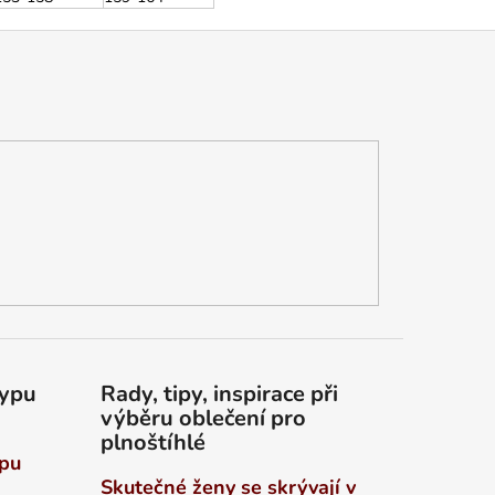
typu
Rady, tipy, inspirace při
výběru oblečení pro
plnoštíhlé
ypu
Skutečné ženy se skrývají v