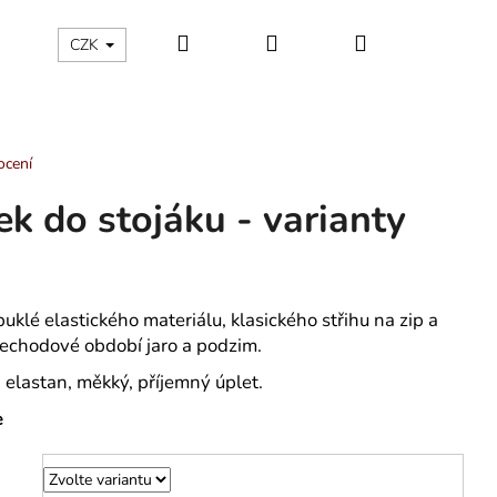
Hledat
Přihlášení
Nákupní
ÁLNÍ KATEGORIE
Kontakty - máte nějaký dotaz?
CZK
košík
ocení
k do stojáku - varianty
uklé elastického materiálu, klasického střihu na zip a
echodové období jaro a podzim.
 elastan, měkký, příjemný úplet.
e
 TROJÚHELNÍKY -