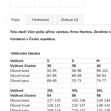
Popis
Hodnocení
Diskuze (1)
Toto zboží Vám pošle přímo výrobce, firma Martina. Zkrátíme 
Vyrobeno v České republice.
Velikostní tabulka
Velikost
S
S
M
Velikost číselná
36
38
40
Obvod boků
92-95
96-98
99-101
Obvod hrudi
82-85
86-89
90-93
Obvod pasu
66-69
70-73
74-77
Velikost
2XL
3XL
3XL
Velikost číselná
54
56
58
Obvod boků
127-132
133-138
139-144
Obvod hrudi
126-131
132-137
138-143
Obvod pasu
109-114
115-121
122-128