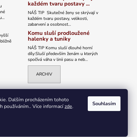
každém tvaru postavy ...
u
ané
NÁŠ TIP Skutečné ženy se skrývají v
...
každém tvaru postavy, velikosti,
zabarvení a osobnost...
Komu sluší prodloužené
vyšší
halenky a tuniky
bližně
NÁŠ TIP Komu sluší dlouhé horní
díly:Sluší především ženám u kterých
spočívá váha v linii pasu a neb...
ARCHIV
kie. Dalším procházením tohoto
Souhlasím
ch používáním.. Více informací
zde
.
Vytvořil Shoptet