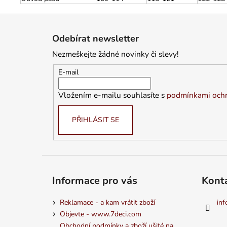
Z
á
Odebírat newsletter
p
Nezmeškejte žádné novinky či slevy!
a
t
E-mail
í
Vložením e-mailu souhlasíte s
podmínkami ochr
PŘIHLÁSIT SE
Informace pro vás
Kont
Reklamace - a kam vrátit zboží
inf
Objevte - www.7deci.com
Obchodní podmínky a zboží ušité na