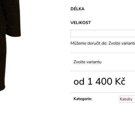
VARIANTY DÉLEK
PLÁTĚNÉ 77 C
1 200 Kč
591 Kč
DÉLKA
VELIKOST
Můžeme doručit do:
Zvolte variant
Zvolte variantu
od
1 400 Kč
Měrná
cena:
Kategorie
:
Kabáty