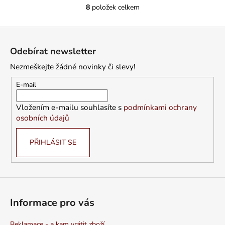
8
položek celkem
O
v
Z
l
á
á
Odebírat newsletter
d
p
a
Nezmeškejte žádné novinky či slevy!
a
c
t
E-mail
í
í
p
Vložením e-mailu souhlasíte s
podmínkami ochrany
r
osobních údajů
v
k
PŘIHLÁSIT SE
y
v
ý
p
i
s
Informace pro vás
u
Reklamace - a kam vrátit zboží