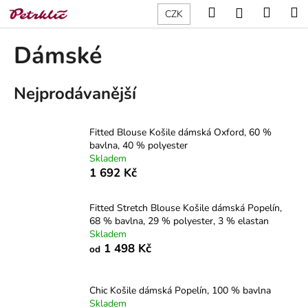
K
Přejít
Hledat
Nákup
M
Přihlášení
CZK
na
o
obsah
Zpět
Zpět
košík
š
Dámské
í
C
k
Nejprodávanější
o
p
o
Fitted Blouse Košile dámská Oxford, 60 %
t
bavlna, 40 % polyester
Skladem
ř
1 692 Kč
e
b
Fitted Stretch Blouse Košile dámská Popelín,
u
68 % bavlna, 29 % polyester, 3 % elastan
j
Skladem
1 498 Kč
od
e
t
e
Chic Košile dámská Popelín, 100 % bavlna
n
Skladem