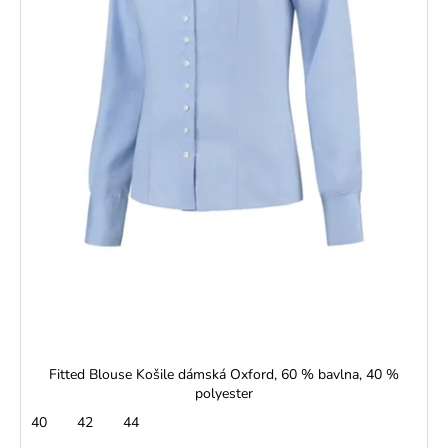
č
k
u
t
j
ů
e
m
e
NAŽEHLOVAČKA
DOPRAVNÍ
PROSTŘEDKY
L400167
29
Kč
Fitted Blouse Košile dámská Oxford, 60 % bavlna, 40 %
polyester
40
42
44