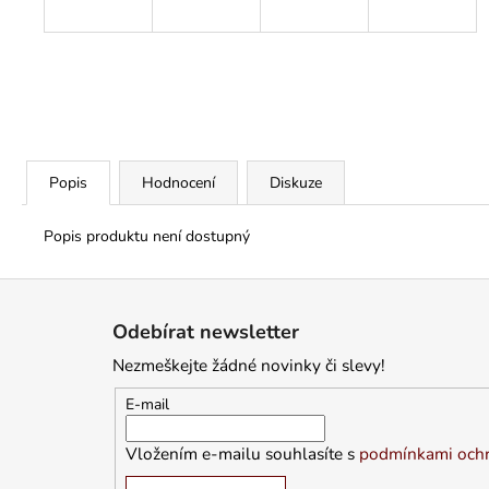
Popis
Hodnocení
Diskuze
Popis produktu není dostupný
Z
á
Odebírat newsletter
p
Nezmeškejte žádné novinky či slevy!
a
t
E-mail
í
Vložením e-mailu souhlasíte s
podmínkami ochr