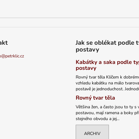
akt
Jak se oblékat podle 
postavy
o
@
petrklic.cz
Kabátky a saka podle t
postavy
Rovný tvar těla Klíčem k dobrém
vzhledu kabátku na málo tvarov
postavě je jednoduchost. Jednodu
Rovný tvar těla
Většina žen, a často jsou to ty s 
postavou, mají ramena a boky při
stejného obvodu a jej...
ARCHIV