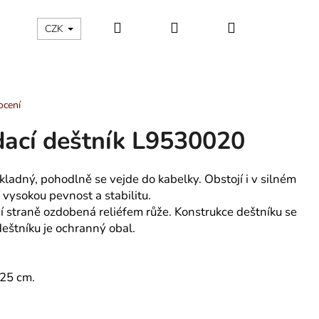
Hledat
Přihlášení
Nákupní
ÁLNÍ KATEGORIE
Kontakty - máte nějaký dotaz?
CZK
košík
ocení
ací deštník L9530020
kladný, pohodlně se vejde do kabelky. Obstojí i v silném
í vysokou pevnost a stabilitu.
í straně ozdobená reliéfem růže. Konstrukce deštníku se
deštníku je ochranný obal.
 25 cm.
 TROJÚHELNÍKY -