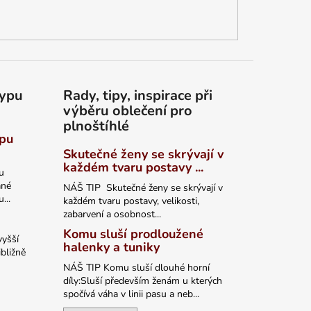
typu
Rady, tipy, inspirace při
výběru oblečení pro
plnoštíhlé
ypu
Skutečné ženy se skrývají v
každém tvaru postavy ...
u
ané
NÁŠ TIP Skutečné ženy se skrývají v
...
každém tvaru postavy, velikosti,
zabarvení a osobnost...
Komu sluší prodloužené
vyšší
halenky a tuniky
bližně
NÁŠ TIP Komu sluší dlouhé horní
díly:Sluší především ženám u kterých
spočívá váha v linii pasu a neb...