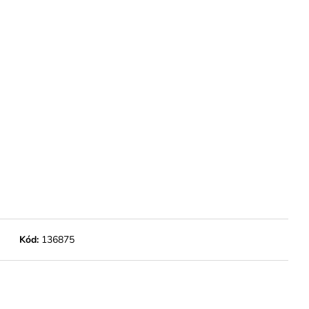
M
Kód:
136875