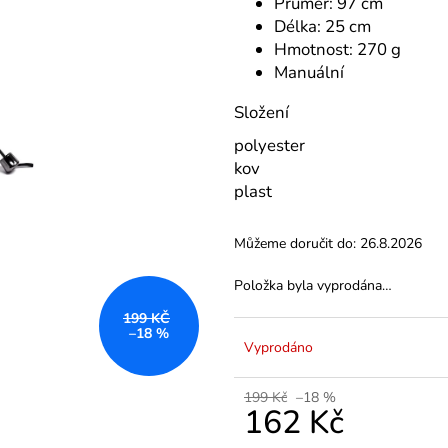
VARIANTY DÉLEK
PLÁTĚNÉ 77 C
Průměr: 97 cm
Délka: 25 cm
1 200 Kč
591 Kč
Hmotnost: 270 g
Manuální
Složení
polyester
kov
plast
Můžeme doručit do:
26.8.2026
Položka byla vyprodána…
199 KČ
–18 %
Vyprodáno
199 Kč
–18 %
162 Kč
Měrná