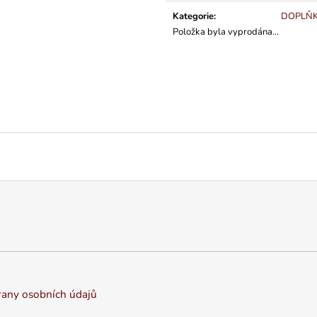
cena:
Kategorie
:
DOPLŇ
Položka byla vyprodána…
any osobních údajů