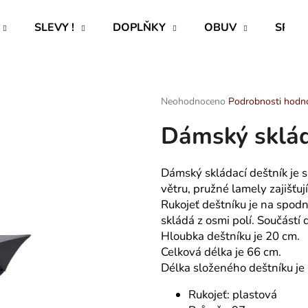
SLEVY !
DOPLŇKY
OBUV
SPECI
Co potřebujete najít?
Průměrné
Neohodnoceno
Podrobnosti hodn
hodnocení
Dámský sklád
produktu
HLEDAT
je
0,0
z
Dámský skládací deštník je s
5
Doporučujeme
větru, pružné lamely zajišťuj
hvězdiček.
Rukojeť deštníku je na spodn
skládá z osmi polí. Součástí 
Hloubka deštníku je 20 cm.
Celková délka je 66 cm.
Délka složeného deštníku je
Rukojeť: plastová
ROVNÝ TEPLÁKOVÝ KABÁT -
CAPRI KOMBI S