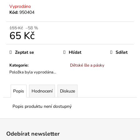
Vyprodáno
Kód:
950404
155 Kč
–58 %
65 Kč
Měrná
cena:
Zeptat se
Hlídat
Sdílet
Kategorie
:
Dětské šle a pásky
Položka byla vyprodána…
Popis
Hodnocení
Diskuze
Popis produktu není dostupný
Z
á
Odebírat newsletter
p