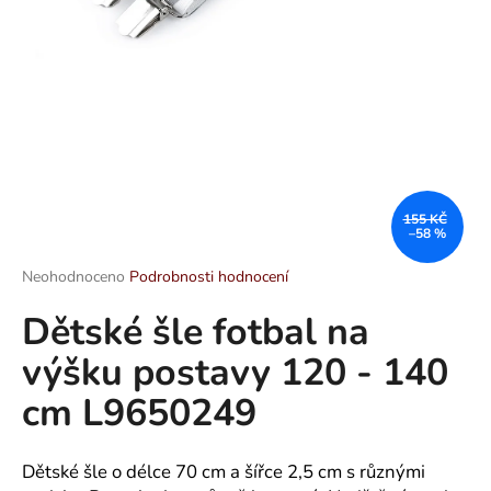
a
j
í
t
?
155 KČ
–58 %
HLEDAT
Průměrné
Neohodnoceno
Podrobnosti hodnocení
hodnocení
Dětské šle fotbal na
produktu
je
D
výšku postavy 120 - 140
0,0
o
z
p
cm L9650249
5
o
hvězdiček.
r
u
Dětské šle o délce 70 cm a šířce 2,5 cm s různými