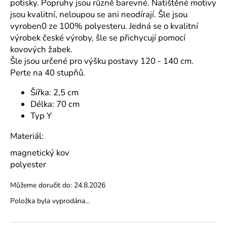
č
potisky. Popruhy jsou různě barevné. Natištěné motivy
u
jsou kvalitní, neloupou se ani neodírají. Šle jsou
j
vyroben0 ze 100% polyesteru. Jedná se o kvalitní
e
výrobek české výroby, šle se přichycují pomocí
m
kovových žabek.
e
Šle jsou určené pro výšku postavy 120 - 140 cm.
Perte na 40 stupňů.
NAŽEHLOVAČKA
Šířka: 2,5 cm
DOPRAVNÍ
PROSTŘEDKY
Délka: 70 cm
L400167
Typ Y
29
Kč
Materiál:
magnetický kov
polyester
Můžeme doručit do:
24.8.2026
Položka byla vyprodána…