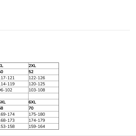
XL
2XL
50
52
117-121
122-126
114-119
120-125
96-102
103-108
6XL
6XL
68
70
169-174
175-180
168-173
174-179
153-158
159-164