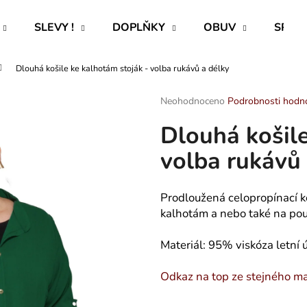
SLEVY !
DOPLŇKY
OBUV
SPECI
Dlouhá košile ke kalhotám stoják - volba rukávů a délky
Co potřebujete najít?
Průměrné
Neohodnoceno
Podrobnosti hodn
hodnocení
Dlouhá košile
produktu
HLEDAT
je
volba rukávů 
0,0
z
5
Doporučujeme
hvězdiček.
Prodloužená celopropínací ko
kalhotám a nebo také na pou
Materiál: 95% viskóza letní
Odkaz na top ze stejného mat
ROVNÝ TEPLÁKOVÝ KABÁT -
CAPRI KOMBI S