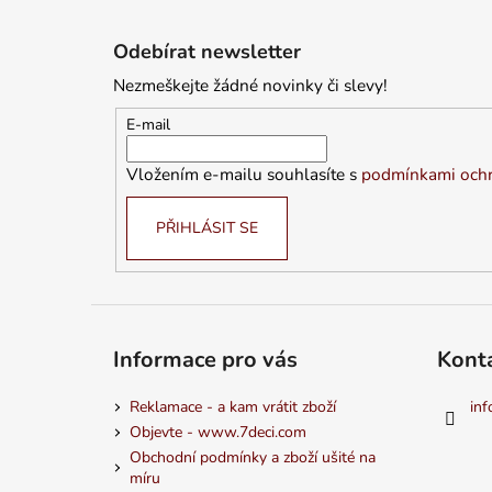
Z
á
Odebírat newsletter
p
Nezmeškejte žádné novinky či slevy!
a
t
E-mail
í
Vložením e-mailu souhlasíte s
podmínkami ochr
PŘIHLÁSIT SE
Informace pro vás
Kont
Reklamace - a kam vrátit zboží
inf
Objevte - www.7deci.com
Obchodní podmínky a zboží ušité na
míru