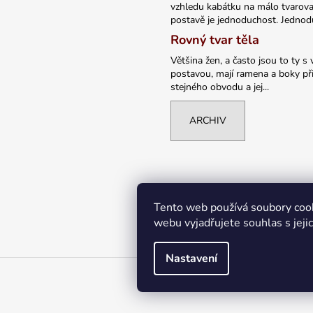
vzhledu kabátku na málo tvarov
postavě je jednoduchost. Jednodu
Rovný tvar těla
Většina žen, a často jsou to ty s 
postavou, mají ramena a boky při
stejného obvodu a jej...
ARCHIV
Tento web používá soubory coo
webu vyjadřujete souhlas s jeji
Nastavení