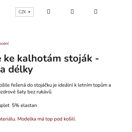
Hledat
Přihlášení
Nákupní
ÁLNÍ KATEGORIE
Kontakty - máte nějaký dotaz?
CZK
košík
ocení
 ke kalhotám stoják -
a délky
šile řešená do stojáčku je ideální k letním topům a
zdrové šaty bez rukávů.
 úplet 5% elastan
eriálu. Modelka má top pod košilí.
 TROJÚHELNÍKY -