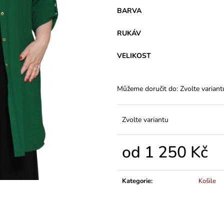
VARIANTY DÉLEK
PLÁTĚNÉ 77 C
BARVA
1 200 Kč
591 Kč
RUKÁV
VELIKOST
Můžeme doručit do:
Zvolte variant
Zvolte variantu
od
1 250 Kč
Měrná
cena:
Kategorie
:
Košile