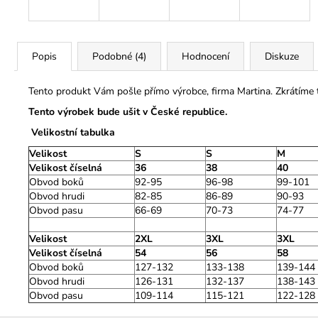
Popis
Podobné (4)
Hodnocení
Diskuze
Tento produkt Vám pošle přímo výrobce, firma Martina. Zkrátíme
Tento výrobek bude ušit v České republice.
Velikostní tabulka
Velikost
S
S
M
Velikost číselná
36
38
40
Obvod boků
92-95
96-98
99-101
Obvod hrudi
82-85
86-89
90-93
Obvod pasu
66-69
70-73
74-77
Velikost
2XL
3XL
3XL
Velikost číselná
54
56
58
Obvod boků
127-132
133-138
139-144
Obvod hrudi
126-131
132-137
138-143
Obvod pasu
109-114
115-121
122-128