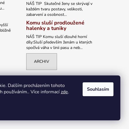
ané
NÁŠ TIP Skutečné ženy se skrývají v
...
každém tvaru postavy, velikosti,
zabarvení a osobnost...
Komu sluší prodloužené
vyšší
halenky a tuniky
bližně
NÁŠ TIP Komu sluší dlouhé horní
díly:Sluší především ženám u kterých
spočívá váha v linii pasu a neb...
ARCHIV
kie. Dalším procházením tohoto
Souhlasím
ch používáním.. Více informací
zde
.
Vytvořil Shoptet