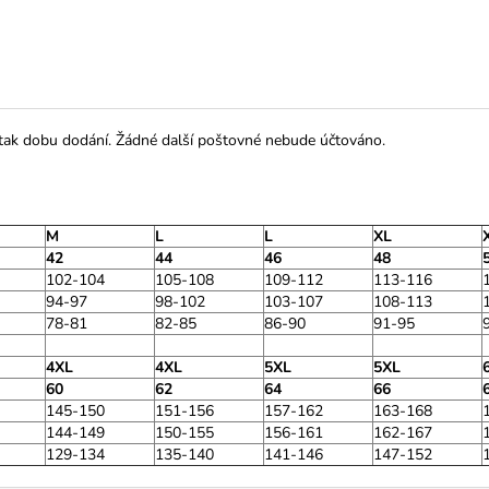
 tak dobu dodání. Žádné další poštovné nebude účtováno.
M
L
L
XL
42
44
46
48
102-104
105-108
109-112
113-116
94-97
98-102
103-107
108-113
78-81
82-85
86-90
91-95
4XL
4XL
5XL
5XL
60
62
64
66
145-150
151-156
157-162
163-168
144-149
150-155
156-161
162-167
129-134
135-140
141-146
147-152