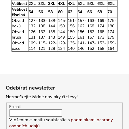
Velikost
2XL
3XL
3XL
4XL
4XL
5XL
5XL
6XL
6XL
Velikost
54
56
58
60
62
64
66
68
70
číselná
Obvod
127-
133-
139-
145-
151-
157-
163-
169-
175-
boků
132
138
144
150
156
162
168
174
180
Obvod
126-
132-
138-
144-
150-
156-
162-
168-
174-
hrudi
131
137
143
149
155
161
167
173
179
Obvod
109-
115-
122-
129-
135-
141-
147-
153-
159-
pasu
114
121
128
134
140
146
152
158
164
Z
á
Odebírat newsletter
p
Nezmeškejte žádné novinky či slevy!
a
t
E-mail
í
Vložením e-mailu souhlasíte s
podmínkami ochrany
osobních údajů