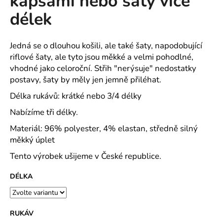
kapsami nebo šaty více
č
z
u
délek
5
j
hvězdiček.
e
m
Jedná se o dlouhou košili, ale také šaty, napodobující
e
riflové šaty, ale tyto jsou měkké a velmi pohodlné,
vhodné jako celoroční. Střih "nerýsuje" nedostatky
postavy, šaty by měly jen jemně přiléhat.
MAJKA
TEXTILNÍ
Délka rukávů: krátké nebo 3/4 délky
KŮŽE
-
Nabízíme tři délky.
JEDNODUCHÝ
KABÁTEK
Materiál: 96% polyester, 4% elastan, středně silný
měkký úplet
1
290
Tento výrobek ušijeme v České republice.
Kč
DÉLKA
RUKÁV