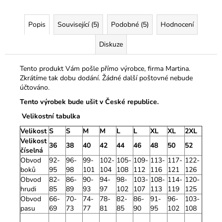
Popis
Související (5)
Podobné (5)
Hodnocení
Diskuze
Tento produkt Vám pošle přímo výrobce, firma Martina.
Zkrátíme tak dobu dodání. Žádné další poštovné nebude
účtováno.
Tento výrobek bude ušit v České republice.
Velikostní tabulka
Velikost
S
S
M
M
L
L
XL
XL
2XL
Velikost
36
38
40
42
44
46
48
50
52
číselná
Obvod
92-
96-
99-
102-
105-
109-
113-
117-
122-
boků
95
98
101
104
108
112
116
121
126
Obvod
82-
86-
90-
94-
98-
103-
108-
114-
120-
hrudi
85
89
93
97
102
107
113
119
125
Obvod
66-
70-
74-
78-
82-
86-
91-
96-
103-
pasu
69
73
77
81
85
90
95
102
108