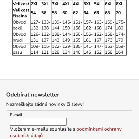
Velikost
2XL
3XL
3XL
4XL
4XL
5XL
5XL
6XL
6XL
Velikost
54
56
58
60
62
64
66
68
70
číselná
Obvod
127-
133-
139-
145-
151-
157-
163-
169-
175-
boků
132
138
144
150
156
162
168
174
180
Obvod
126-
132-
138-
144-
150-
156-
162-
168-
174-
hrudi
131
137
143
149
155
161
167
173
179
Obvod
109-
115-
122-
129-
135-
141-
147-
153-
159-
pasu
114
121
128
134
140
146
152
158
164
Z
á
Odebírat newsletter
p
Nezmeškejte žádné novinky či slevy!
a
t
E-mail
í
Vložením e-mailu souhlasíte s
podmínkami ochrany
osobních údajů