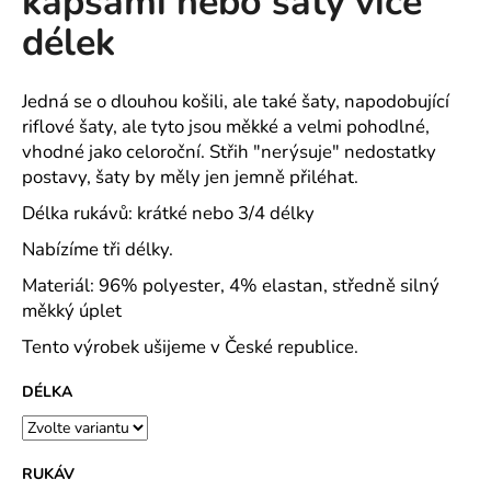
kapsami nebo šaty více
č
z
u
délek
5
j
hvězdiček.
e
m
Jedná se o dlouhou košili, ale také šaty, napodobující
e
riflové šaty, ale tyto jsou měkké a velmi pohodlné,
vhodné jako celoroční. Střih "nerýsuje" nedostatky
postavy, šaty by měly jen jemně přiléhat.
ROVNÝ
TEPLÁKOVÝ
Délka rukávů: krátké nebo 3/4 délky
KABÁT
-
Nabízíme tři délky.
VARIANTY
DÉLEK
Materiál: 96% polyester, 4% elastan, středně silný
měkký úplet
1
200
Tento výrobek ušijeme v České republice.
Kč
DÉLKA
RUKÁV