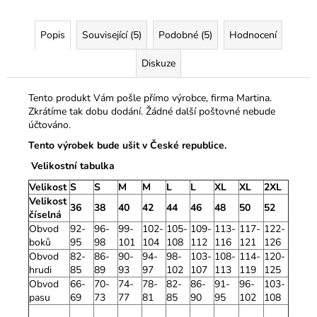
Popis
Související (5)
Podobné (5)
Hodnocení
Diskuze
Tento produkt Vám pošle přímo výrobce, firma Martina.
Zkrátíme tak dobu dodání. Žádné další poštovné nebude
účtováno.
Tento výrobek bude ušit v České republice.
Velikostní tabulka
Velikost
S
S
M
M
L
L
XL
XL
2XL
Velikost
36
38
40
42
44
46
48
50
52
číselná
Obvod
92-
96-
99-
102-
105-
109-
113-
117-
122-
boků
95
98
101
104
108
112
116
121
126
Obvod
82-
86-
90-
94-
98-
103-
108-
114-
120-
hrudi
85
89
93
97
102
107
113
119
125
Obvod
66-
70-
74-
78-
82-
86-
91-
96-
103-
pasu
69
73
77
81
85
90
95
102
108