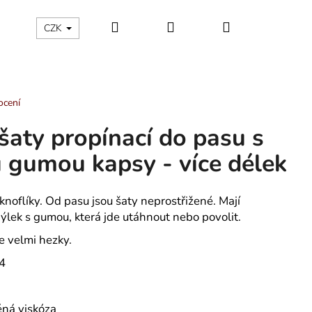
Hledat
Přihlášení
Nákupní
ÁLNÍ KATEGORIE
Kontakty - máte nějaký dotaz?
CZK
košík
ocení
šaty propínací do pasu s
u gumou kapsy - více délek
knoflíky. Od pasu jsou šaty neprostřižené. Mají
ýlek s gumou, která jde utáhnout nebo povolit.
 velmi hezky.
/4
ÁNSKÉ KRÁTKÉ PYŽAMO
ěná viskóza