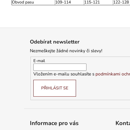
Obvod pasu
109-114
115-121
122-128
Z
á
Odebírat newsletter
p
Nezmeškejte žádné novinky či slevy!
a
t
E-mail
í
Vložením e-mailu souhlasíte s
podmínkami ochr
PŘIHLÁSIT SE
Informace pro vás
Kont