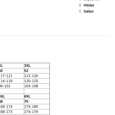
Hlídat
Sdílet
XL
2XL
50
52
117-121
122-126
114-119
120-125
96-102
103-108
6XL
6XL
68
70
169-174
175-180
168-173
174-179