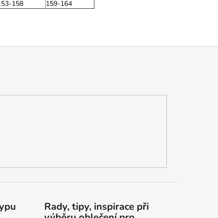
153-158
159-164
typu
Rady, tipy, inspirace při
výběru oblečení pro