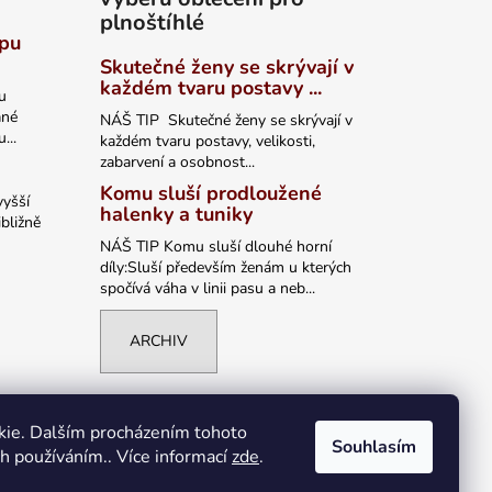
plnoštíhlé
ypu
Skutečné ženy se skrývají v
každém tvaru postavy ...
u
ané
NÁŠ TIP Skutečné ženy se skrývají v
...
každém tvaru postavy, velikosti,
zabarvení a osobnost...
Komu sluší prodloužené
vyšší
halenky a tuniky
bližně
NÁŠ TIP Komu sluší dlouhé horní
díly:Sluší především ženám u kterých
spočívá váha v linii pasu a neb...
ARCHIV
kie. Dalším procházením tohoto
Souhlasím
ch používáním.. Více informací
zde
.