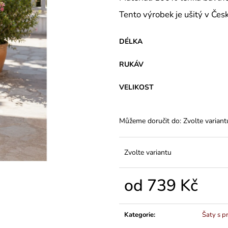
VARIANTY DÉLEK
Z BAVLNY
Tento výrobek je ušitý v Čes
1 200 Kč
839 Kč
DÉLKA
RUKÁV
VELIKOST
Můžeme doručit do:
Zvolte variant
Zvolte variantu
od
739 Kč
Měrná
cena:
Kategorie
:
Šaty s p