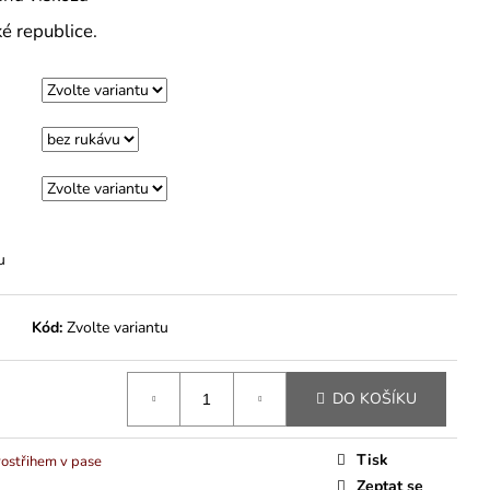
ké republice.
u
Kód:
Zvolte variantu
DO KOŠÍKU
Tisk
rostřihem v pase
Zeptat se