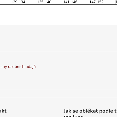
129-134
135-140
141-146
147-152
any osobních údajů
akt
Jak se oblékat podle 
postavy