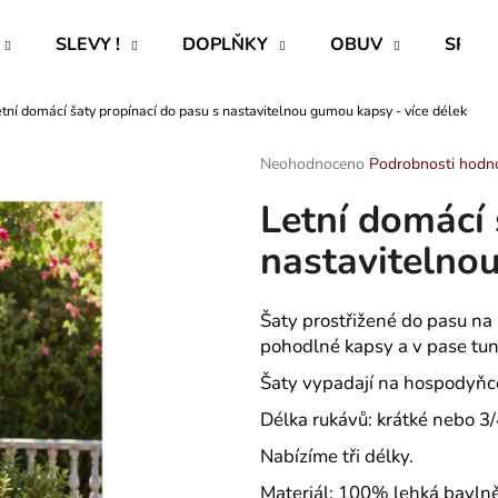
SLEVY !
DOPLŇKY
OBUV
SPECI
tní domácí šaty propínací do pasu s nastavitelnou gumou kapsy - více délek
Co potřebujete najít?
Průměrné
Neohodnoceno
Podrobnosti hodn
hodnocení
Letní domácí 
produktu
HLEDAT
je
nastavitelno
0,0
z
5
Doporučujeme
hvězdiček.
Šaty prostřižené do pasu na 
pohodlné kapsy a v pase tun
Šaty vypadají na hospodyňce
Délka rukávů: krátké nebo 3
Nabízíme tři délky.
ROVNÝ TEPLÁKOVÝ KABÁT -
PAVLIK 24 - P
Materiál: 100% lehká bavln