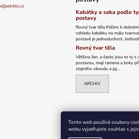
o
@
petrklic.cz
Kabátky a saka podle t
postavy
Rovný tvar těla Klíčem k dobrém
vzhledu kabátku na málo tvarov
postavě je jednoduchost. Jednodu
Rovný tvar těla
Většina žen, a často jsou to ty s 
postavou, mají ramena a boky při
stejného obvodu a jej...
ARCHIV
Tento web používá soubory coo
webu vyjadřujete souhlas s jeji