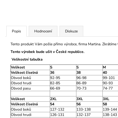
Popis
Hodnocení
Diskuze
Tento produkt Vám pošle přímo výrobce, firma Martina. Zkrátíme
Tento výrobek bude ušit v České republice.
Velikostní tabulka
Velikost
S
S
M
Velikost číselná
36
38
40
Obvod boků
92-95
96-98
99-101
Obvod hrudi
82-85
86-89
90-93
Obvod pasu
66-69
70-73
74-77
Velikost
2XL
3XL
3XL
Velikost číselná
54
56
58
Obvod boků
127-132
133-138
139-144
Obvod hrudi
126-131
132-137
138-143