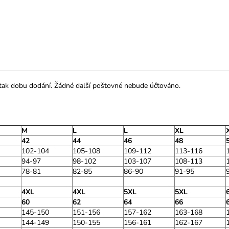
 tak dobu dodání. Žádné další poštovné nebude účtováno.
M
L
L
XL
42
44
46
48
102-104
105-108
109-112
113-116
94-97
98-102
103-107
108-113
78-81
82-85
86-90
91-95
4XL
4XL
5XL
5XL
60
62
64
66
145-150
151-156
157-162
163-168
144-149
150-155
156-161
162-167