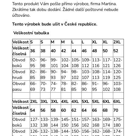
Tento produkt Vám pošle přímo výrobce, firma Martina.
Zkrátíme tak dobu dodání. Žádné další poštovné nebude
účtováno.
Tento výrobek bude ušit v České republice.
Velikostní tabulka
Velikost
S
S
M
M
L
L
XL
XL
2XL
Velikost
36
38
40
42
44
46
48
50
52
číselná
Obvod
92-
96-
99-
102-
105-
109-
113-
117-
122-
boků
95
98
101
104
108
112
116
121
126
Obvod
82-
86-
90-
94-
98-
103-
108-
114-
120-
hrudi
85
89
93
97
102
107
113
119
125
Obvod
66-
70-
74-
78-
82-
86-
91-
96-
103-
pasu
69
73
77
81
85
90
95
102
108
Velikost
2XL
3XL
3XL
4XL
4XL
5XL
5XL
6XL
6XL
Velikost
54
56
58
60
62
64
66
68
70
číselná
Obvod
127-
133-
139-
145-
151-
157-
163-
169-
175-
boků
132
138
144
150
156
162
168
174
180
Obvod
126-
132-
138-
144-
150-
156-
162-
168-
174-