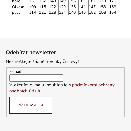
hrudi
131
137
143
149
155
161
167
173
179
Obvod
109-
115-
122-
129-
135-
141-
147-
153-
159-
pasu
114
121
128
134
140
146
152
158
164
Z
á
Odebírat newsletter
p
Nezmeškejte žádné novinky či slevy!
a
t
E-mail
í
Vložením e-mailu souhlasíte s
podmínkami ochrany
osobních údajů
PŘIHLÁSIT SE