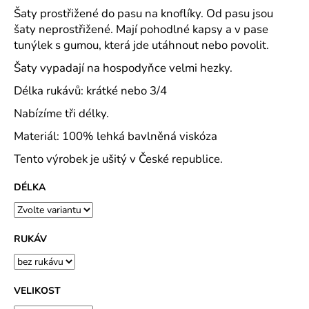
č
Šaty prostřižené do pasu na knoflíky. Od pasu jsou
u
šaty neprostřižené. Mají pohodlné kapsy a v pase
j
tunýlek s gumou, která jde utáhnout nebo povolit.
e
m
Šaty vypadají na hospodyňce velmi hezky.
e
Délka rukávů: krátké nebo 3/4
Nabízíme tři délky.
TRENÝRKY
-
Materiál: 100% lehká bavlněná viskóza
PLÁTNO
Tento výrobek je ušitý v České republice.
145
Kč
DÉLKA
RUKÁV
VELIKOST