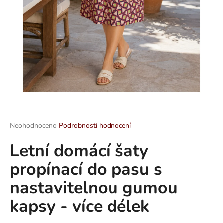
a
j
í
t
?
HLEDAT
Průměrné
Neohodnoceno
Podrobnosti hodnocení
hodnocení
Letní domácí šaty
produktu
je
D
propínací do pasu s
0,0
o
z
p
nastavitelnou gumou
5
o
hvězdiček.
kapsy - více délek
r
u