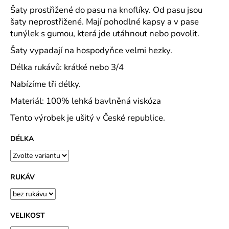
č
Šaty prostřižené do pasu na knoflíky. Od pasu jsou
u
šaty neprostřižené. Mají pohodlné kapsy a v pase
j
tunýlek s gumou, která jde utáhnout nebo povolit.
e
m
Šaty vypadají na hospodyňce velmi hezky.
e
Délka rukávů: krátké nebo 3/4
Nabízíme tři délky.
MAJKA
TEXTILNÍ
Materiál: 100% lehká bavlněná viskóza
KŮŽE
-
Tento výrobek je ušitý v České republice.
JEDNODUCHÝ
KABÁTEK
DÉLKA
1
290
Kč
RUKÁV
VELIKOST