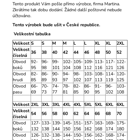
Tento produkt Vám pošle přímo výrobce, firma Martina.
Zkrátíme tak dobu dodání. Žádné další poštovné nebude
účtováno.
Tento výrobek bude ušit v České republice.
Velikostní tabulka
Velikost
S
S
M
M
L
L
XL
XL
2XL
Velikost
36
38
40
42
44
46
48
50
52
číselná
Obvod
92-
96-
99-
102-
105-
109-
113-
117-
122-
boků
95
98
101
104
108
112
116
121
126
Obvod
82-
86-
90-
94-
98-
103-
108-
114-
120-
hrudi
85
89
93
97
102
107
113
119
125
Obvod
66-
70-
74-
78-
82-
86-
91-
96-
103-
pasu
69
73
77
81
85
90
95
102
108
Velikost
2XL
3XL
3XL
4XL
4XL
5XL
5XL
6XL
6XL
Velikost
54
56
58
60
62
64
66
68
70
číselná
Obvod
127-
133-
139-
145-
151-
157-
163-
169-
175-
boků
132
138
144
150
156
162
168
174
180
Obvod
126-
132-
138-
144-
150-
156-
162-
168-
174-