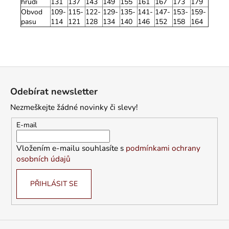
hrudi
131
137
143
149
155
161
167
173
179
Obvod
109-
115-
122-
129-
135-
141-
147-
153-
159-
pasu
114
121
128
134
140
146
152
158
164
Z
á
Odebírat newsletter
p
Nezmeškejte žádné novinky či slevy!
a
t
E-mail
í
Vložením e-mailu souhlasíte s
podmínkami ochrany
osobních údajů
PŘIHLÁSIT SE