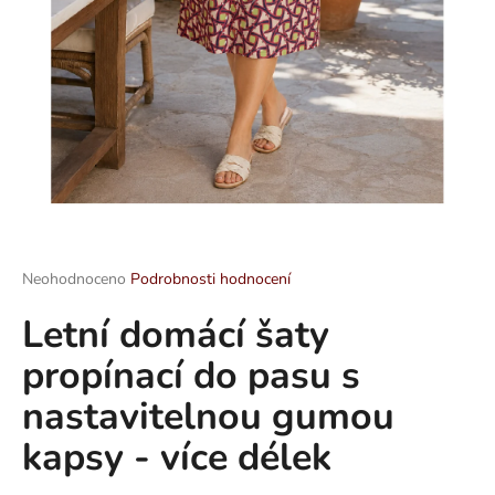
a
j
í
t
?
HLEDAT
Průměrné
Neohodnoceno
Podrobnosti hodnocení
hodnocení
Letní domácí šaty
produktu
je
D
propínací do pasu s
0,0
o
z
p
nastavitelnou gumou
5
o
hvězdiček.
kapsy - více délek
r
u