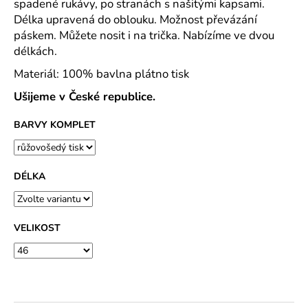
č
spadené rukávy, po stranách s našitými kapsami.
u
Délka upravená do oblouku. Možnost převázání
j
páskem. Můžete nosit i na trička. Nabízíme ve dvou
e
délkách.
m
Materiál: 100% bavlna plátno tisk
e
Ušijeme v České republice.
ROVNÝ
BARVY KOMPLET
TEPLÁKOVÝ
KABÁT
-
VARIANTY
DÉLEK
DÉLKA
1
200
Kč
VELIKOST