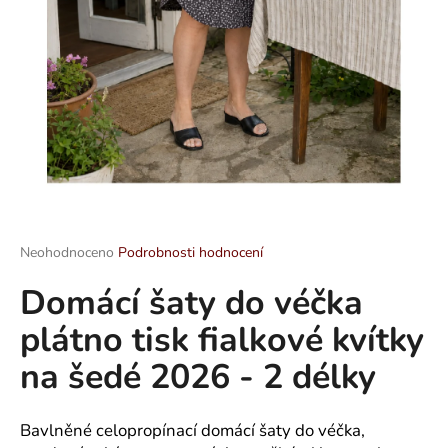
a
j
í
t
?
HLEDAT
Průměrné
Neohodnoceno
Podrobnosti hodnocení
hodnocení
Domácí šaty do véčka
produktu
je
D
plátno tisk fialkové kvítky
0,0
o
z
p
na šedé 2026 - 2 délky
5
o
hvězdiček.
r
u
Bavlněné celopropínací domácí šaty do véčka,