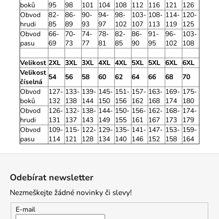
boků
95
98
101
104
108
112
116
121
126
Obvod
82-
86-
90-
94-
98-
103-
108-
114-
120-
hrudi
85
89
93
97
102
107
113
119
125
Obvod
66-
70-
74-
78-
82-
86-
91-
96-
103-
pasu
69
73
77
81
85
90
95
102
108
Velikost
2XL
3XL
3XL
4XL
4XL
5XL
5XL
6XL
6XL
Velikost
54
56
58
60
62
64
66
68
70
číselná
Obvod
127-
133-
139-
145-
151-
157-
163-
169-
175-
boků
132
138
144
150
156
162
168
174
180
Obvod
126-
132-
138-
144-
150-
156-
162-
168-
174-
hrudi
131
137
143
149
155
161
167
173
179
Obvod
109-
115-
122-
129-
135-
141-
147-
153-
159-
pasu
114
121
128
134
140
146
152
158
164
Z
á
Odebírat newsletter
p
Nezmeškejte žádné novinky či slevy!
a
t
E-mail