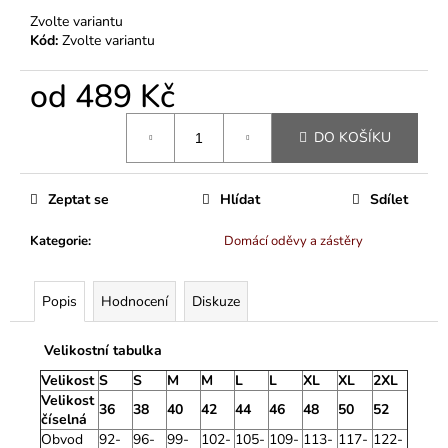
Zvolte variantu
Kód:
Zvolte variantu
od
489 Kč
Měrná
DO KOŠÍKU
cena:
Zeptat se
Hlídat
Sdílet
Kategorie
:
Domácí oděvy a zástěry
Popis
Hodnocení
Diskuze
Velikostní tabulka
Velikost
S
S
M
M
L
L
XL
XL
2XL
Velikost
36
38
40
42
44
46
48
50
52
číselná
Obvod
92-
96-
99-
102-
105-
109-
113-
117-
122-