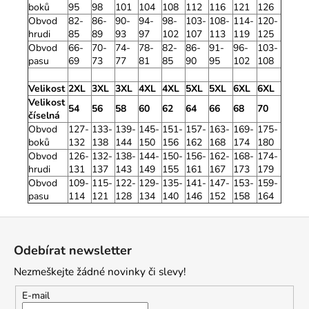
boků
95
98
101
104
108
112
116
121
126
Obvod
82-
86-
90-
94-
98-
103-
108-
114-
120-
hrudi
85
89
93
97
102
107
113
119
125
Obvod
66-
70-
74-
78-
82-
86-
91-
96-
103-
pasu
69
73
77
81
85
90
95
102
108
Velikost
2XL
3XL
3XL
4XL
4XL
5XL
5XL
6XL
6XL
Velikost
54
56
58
60
62
64
66
68
70
číselná
Obvod
127-
133-
139-
145-
151-
157-
163-
169-
175-
boků
132
138
144
150
156
162
168
174
180
Obvod
126-
132-
138-
144-
150-
156-
162-
168-
174-
hrudi
131
137
143
149
155
161
167
173
179
Obvod
109-
115-
122-
129-
135-
141-
147-
153-
159-
pasu
114
121
128
134
140
146
152
158
164
Z
á
Odebírat newsletter
p
Nezmeškejte žádné novinky či slevy!
a
t
E-mail