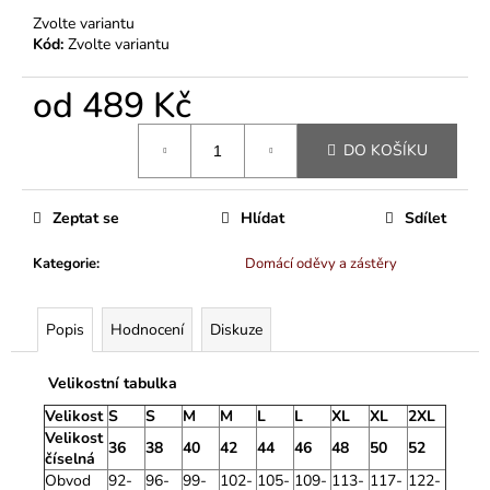
Zvolte variantu
Kód:
Zvolte variantu
od
489 Kč
Měrná
DO KOŠÍKU
cena:
Zeptat se
Hlídat
Sdílet
Kategorie
:
Domácí oděvy a zástěry
Popis
Hodnocení
Diskuze
Velikostní tabulka
Velikost
S
S
M
M
L
L
XL
XL
2XL
Velikost
36
38
40
42
44
46
48
50
52
číselná
Obvod
92-
96-
99-
102-
105-
109-
113-
117-
122-