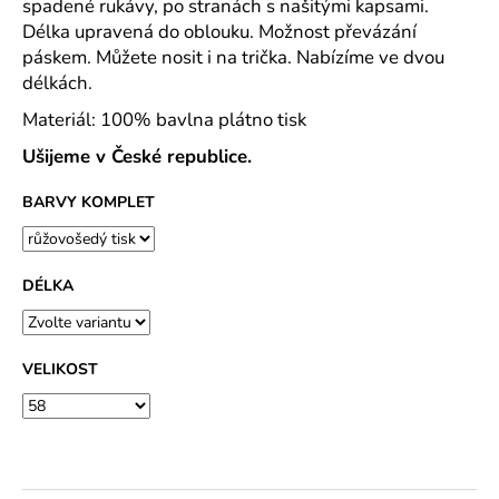
č
spadené rukávy, po stranách s našitými kapsami.
u
Délka upravená do oblouku. Možnost převázání
j
páskem. Můžete nosit i na trička. Nabízíme ve dvou
e
délkách.
m
Materiál: 100% bavlna plátno tisk
e
Ušijeme v České republice.
PAVLIK
BARVY KOMPLET
24
-
PÁNSKÉ
KRÁTKÉ
PYŽAMO
DÉLKA
Z
BAVLNY
839
VELIKOST
Kč