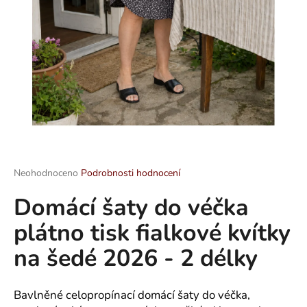
a
j
í
t
?
HLEDAT
Průměrné
Neohodnoceno
Podrobnosti hodnocení
hodnocení
Domácí šaty do véčka
produktu
je
D
plátno tisk fialkové kvítky
0,0
o
z
p
na šedé 2026 - 2 délky
5
o
hvězdiček.
r
u
Bavlněné celopropínací domácí šaty do véčka,