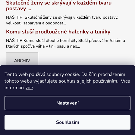
Skutečné ženy se skrývají v každém tvaru
postavy ...
NÁŠ TIP Skutečné ženy se skrývají v každém tvaru postavy,
velikosti, zabarvení a osobnost...
Komu sluší prodloužené halenky a tuniky
NÁŠ TIP Komu sluší dlouhé horní díly:Sluší především ženám u
kterých spočívá váha v linii pasu a neb...
ARCHIV
Tento web používá soubory cookie. Dalším procházením
tohoto webu vyjadřujete souhlas s jejich používáním.. Více
informací
zde
.
Nastavení
Vytvořil Shoptet
Souhlasím
Copyright 2026
petrklic.cz
. Všechna práva vyhrazena.