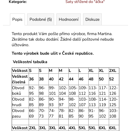
Kategorie
:
Šaty střižené do "áčka"
Popis
Podobné (5)
Hodnocení
Diskuze
Tento produkt Vám pošle přímo výrobce, firma Martina.
Zkrátíme tak dobu dodání. Žádné další poštovné nebude
účtováno.
Tento výrobek bude ušit v České republice.
Velikostní tabulka
Velikost
S
S
M
M
L
L
XL
XL
2XL
Velikost
36
38
40
42
44
46
48
50
52
číselná
Obvod
92-
96-
99-
102-
105-
109-
113-
117-
122-
boků
95
98
101
104
108
112
116
121
126
Obvod
82-
86-
90-
94-
98-
103-
108-
114-
120-
hrudi
85
89
93
97
102
107
113
119
125
Obvod
66-
70-
74-
78-
82-
86-
91-
96-
103-
pasu
69
73
77
81
85
90
95
102
108
Velikost
2XL
3XL
3XL
4XL
4XL
5XL
5XL
6XL
6XL