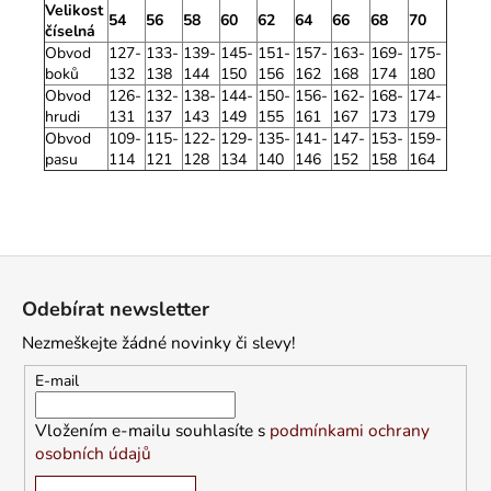
Velikost
54
56
58
60
62
64
66
68
70
číselná
Obvod
127-
133-
139-
145-
151-
157-
163-
169-
175-
boků
132
138
144
150
156
162
168
174
180
Obvod
126-
132-
138-
144-
150-
156-
162-
168-
174-
hrudi
131
137
143
149
155
161
167
173
179
Obvod
109-
115-
122-
129-
135-
141-
147-
153-
159-
pasu
114
121
128
134
140
146
152
158
164
Z
á
Odebírat newsletter
p
Nezmeškejte žádné novinky či slevy!
a
t
E-mail
í
Vložením e-mailu souhlasíte s
podmínkami ochrany
osobních údajů