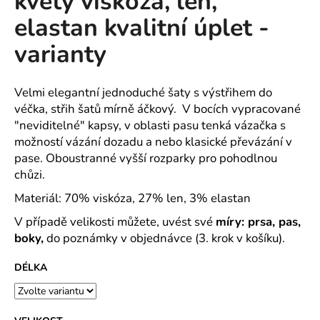
květy viskóza, len,
č
z
u
elastan kvalitní úplet -
5
j
hvězdiček.
varianty
e
m
e
Velmi elegantní jednoduché šaty s výstřihem do
véčka, střih šatů mírně áčkový. V bocích vypracované
CAPRI
"neviditelné" kapsy, v oblasti pasu tenká vázačka s
KOMBI
možností vázání dozadu a nebo klasické převázání v
S
pase. Oboustranné vyšší rozparky pro pohodlnou
TROJÚHELNÍKY
-
chůzi.
PLÁTĚNÉ
77
Materiál: 70% viskóza, 27% len, 3% elastan
CM
V případě velikosti můžete, uvést své
míry: prsa, pas,
591
boky,
do poznámky v objednávce (3. krok v košíku).
Kč
DÉLKA