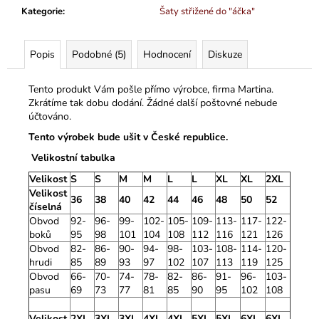
Kategorie
:
Šaty střižené do "áčka"
Popis
Podobné (5)
Hodnocení
Diskuze
Tento produkt Vám pošle přímo výrobce, firma Martina.
Zkrátíme tak dobu dodání. Žádné další poštovné nebude
účtováno.
Tento výrobek bude ušit v České republice.
Velikostní tabulka
Velikost
S
S
M
M
L
L
XL
XL
2XL
Velikost
36
38
40
42
44
46
48
50
52
číselná
Obvod
92-
96-
99-
102-
105-
109-
113-
117-
122-
boků
95
98
101
104
108
112
116
121
126
Obvod
82-
86-
90-
94-
98-
103-
108-
114-
120-
hrudi
85
89
93
97
102
107
113
119
125
Obvod
66-
70-
74-
78-
82-
86-
91-
96-
103-
pasu
69
73
77
81
85
90
95
102
108
Velikost
2XL
3XL
3XL
4XL
4XL
5XL
5XL
6XL
6XL