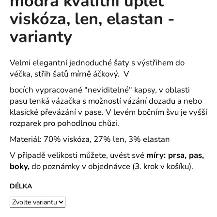
modrá kvalitní úplet
č
z
u
viskóza, len, elastan -
5
j
hvězdiček.
varianty
e
m
e
Velmi elegantní jednoduché šaty s výstřihem do
véčka, střih šatů mírně áčkový. V
ROVNÝ
bocích vypracované "neviditelné" kapsy, v oblasti
TEPLÁKOVÝ
KABÁT
pasu tenká vázačka s možností vázání dozadu a nebo
-
klasické převázání v pase. V levém bočním švu je vyšší
VARIANTY
rozparek pro pohodlnou chůzi.
DÉLEK
1
Materiál: 70% viskóza, 27% len, 3% elastan
200
Kč
V případě velikosti můžete, uvést své
míry: prsa, pas,
boky,
do poznámky v objednávce (3. krok v košíku).
DÉLKA