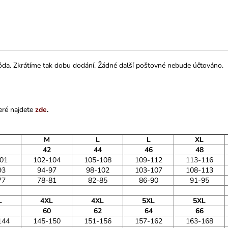
da. Zkrátíme tak dobu dodání. Žádné další poštovné nebude účtováno.
eré najdete
zde
.
M
L
L
XL
42
44
46
48
01
102-104
105-108
109-112
113-116
93
94-97
98-102
103-107
108-113
77
78-81
82-85
86-90
91-95
L
4XL
4XL
5XL
5XL
60
62
64
66
144
145-150
151-156
157-162
163-168