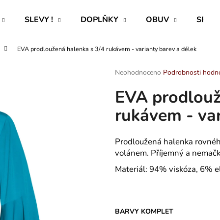
SLEVY !
DOPLŇKY
OBUV
SPECI
EVA prodloužená halenka s 3/4 rukávem - varianty barev a délek
Co potřebujete najít?
Průměrné
Neohodnoceno
Podrobnosti hodn
hodnocení
EVA prodlouž
produktu
HLEDAT
je
rukávem - var
0,0
z
5
Doporučujeme
hvězdiček.
Prodloužená halenka rovného
volánem. Příjemný a nemačka
Materiál: 94% viskóza, 6% e
BARVY KOMPLET
ROVNÝ TEPLÁKOVÝ KABÁT -
HELEN - PUNČ