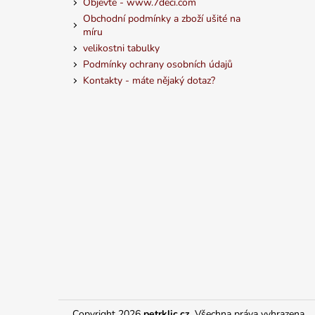
Objevte - www.7deci.com
Obchodní podmínky a zboží ušité na
míru
velikostni tabulky
Podmínky ochrany osobních údajů
Kontakty - máte nějaký dotaz?
Copyright 2026
petrklic.cz
. Všechna práva vyhrazena.