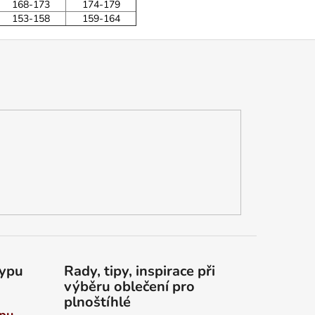
168-173
174-179
153-158
159-164
typu
Rady, tipy, inspirace při
výběru oblečení pro
plnoštíhlé