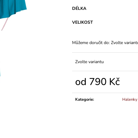
VARIANTY DÉLEK
45 Kč
1 200 Kč
DÉLKA
VELIKOST
Můžeme doručit do:
Zvolte variant
Zvolte variantu
od
790 Kč
Měrná
cena:
Kategorie
:
Halenky