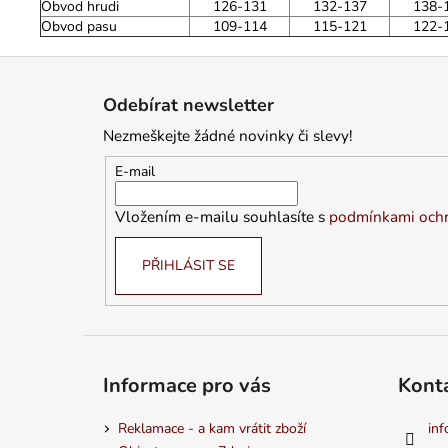
Obvod hrudi
126-131
132-137
138-
Obvod pasu
109-114
115-121
122-
Z
á
Odebírat newsletter
p
Nezmeškejte žádné novinky či slevy!
a
t
E-mail
í
Vložením e-mailu souhlasíte s
podmínkami ochr
PŘIHLÁSIT SE
Informace pro vás
Kont
Reklamace - a kam vrátit zboží
inf