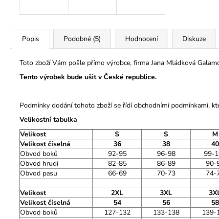
Popis
Podobné (5)
Hodnocení
Diskuze
Toto zboží Vám pošle přímo výrobce, firma Jana Mládková Galamó
Tento výrobek bude ušit v České republice.
Podmínky dodání tohoto zboží se řídí obchodními podmínkami, kt
Velikostní tabulka
Velikost
S
S
M
Velikost číselná
36
38
40
Obvod boků
92-95
96-98
99-1
Obvod hrudi
82-85
86-89
90-
Obvod pasu
66-69
70-73
74-
Velikost
2XL
3XL
3X
Velikost číselná
54
56
58
Obvod boků
127-132
133-138
139-