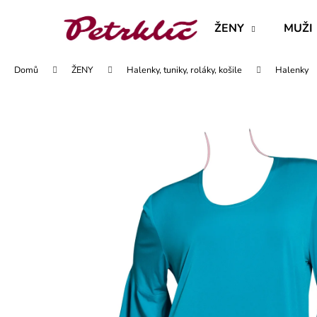
K
Přejít
na
o
ŽENY
MUŽI
obsah
Zpět
Zpět
š
do
do
í
Domů
ŽENY
Halenky, tuniky, roláky, košile
Halenky
obchodu
obchodu
k
MAJKA TEXTILNÍ KŮŽE - JEDNODUCHÝ