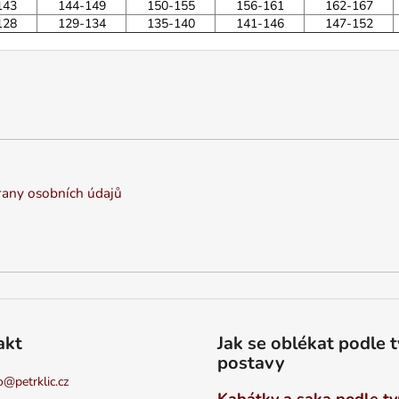
143
144-149
150-155
156-161
162-167
128
129-134
135-140
141-146
147-152
any osobních údajů
akt
Jak se oblékat podle 
postavy
o
@
petrklic.cz