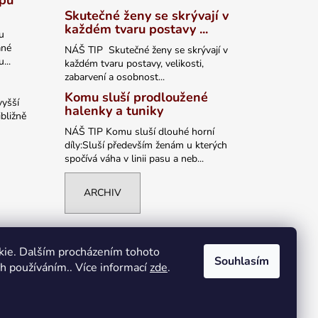
ypu
Skutečné ženy se skrývají v
každém tvaru postavy ...
u
ané
NÁŠ TIP Skutečné ženy se skrývají v
...
každém tvaru postavy, velikosti,
zabarvení a osobnost...
Komu sluší prodloužené
vyšší
halenky a tuniky
bližně
NÁŠ TIP Komu sluší dlouhé horní
díly:Sluší především ženám u kterých
spočívá váha v linii pasu a neb...
ARCHIV
kie. Dalším procházením tohoto
Souhlasím
ch používáním.. Více informací
zde
.
Vytvořil Shoptet