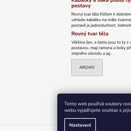
Kabátky a saka podle t
postavy
Rovný tvar těla Klíčem k dobrém
vzhledu kabátku na málo tvarov
postavě je jednoduchost. Jednodu
Rovný tvar těla
Většina žen, a často jsou to ty s 
postavou, mají ramena a boky při
stejného obvodu a jej...
ARCHIV
Tento web používá soubory coo
webu vyjadřujete souhlas s jeji
Nastavení