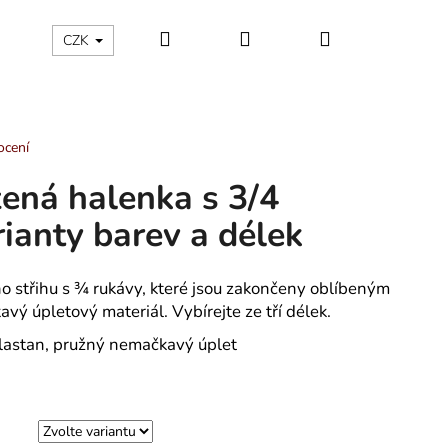
Hledat
Přihlášení
Nákupní
ÁLNÍ KATEGORIE
Kontakty - máte nějaký dotaz?
CZK
košík
ocení
ená halenka s 3/4
ianty barev a délek
 střihu s ¾ rukávy, které jsou zakončeny oblíbeným
vý úpletový materiál. Vybírejte ze tří délek.
lastan, pružný nemačkavý úplet
OCHOVÉ KALHOTKY