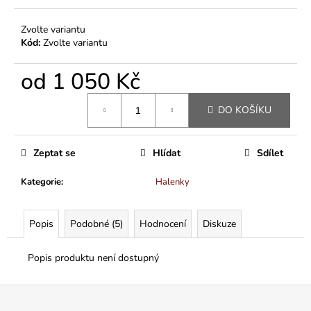
Zvolte variantu
Kód:
Zvolte variantu
od
1 050 Kč
Měrná
DO KOŠÍKU
cena:
Zeptat se
Hlídat
Sdílet
Kategorie
:
Halenky
Popis
Podobné (5)
Hodnocení
Diskuze
Popis produktu není dostupný
Z