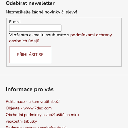
á
Odebírat newsletter
p
Nezmeškejte žádné novinky či slevy!
a
t
E-mail
í
Vložením e-mailu souhlasíte s
podmínkami ochrany
osobních údajů
PŘIHLÁSIT SE
Informace pro vás
Reklamace - a kam vrátit zboží
Objevte - www.7deci.com
Obchodní podmínky a zboží ušité na míru
velikostni tabulky
Podmínky ochrany osobních údajů