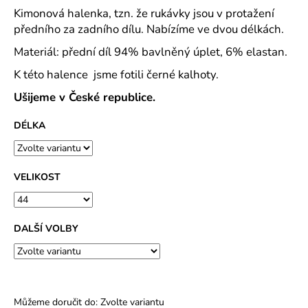
č
Kimonová halenka, tzn. že rukávky jsou v protažení
u
předního za zadního dílu. Nabízíme ve dvou délkách.
j
e
Materiál: přední díl 94% bavlněný úplet, 6% elastan.
m
K této halence jsme fotili černé kalhoty.
e
Ušijeme v České republice.
SPOLEČENSKÉ
DÉLKA
ŠATY
ZORKA
KVALITNÍ
LEHKÝ
POLYESTEROVÝ
VELIKOST
ÚPLET
-
VÍCE
DÉLEK
DALŠÍ VOLBY
1
490
Kč
Můžeme doručit do:
Zvolte variantu