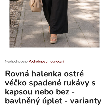
a
j
í
t
?
HLEDAT
Průměrné
Neohodnoceno
Podrobnosti hodnocení
hodnocení
Rovná halenka ostré
produktu
je
D
véčko spadené rukávy s
0,0
o
z
p
kapsou nebo bez -
5
o
hvězdiček.
bavlněný úplet - varianty
r
u