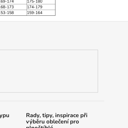
169-174
175-180
168-173
174-179
153-158
159-164
typu
Rady, tipy, inspirace při
výběru oblečení pro
plnoštíhlé