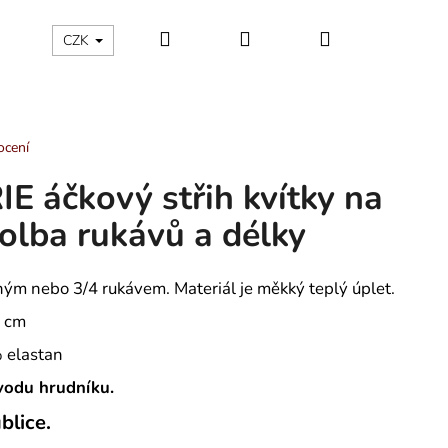
Hledat
Přihlášení
Nákupní
ÁLNÍ KATEGORIE
Kontakty - máte nějaký dotaz?
CZK
košík
ocení
E áčkový střih kvítky na
olba rukávů a délky
ým nebo 3/4 rukávem. Materiál je měkký teplý úplet.
0 cm
 elastan
bvodu hrudníku.
blice.
ÁNSKÉ KRÁTKÉ PYŽAMO