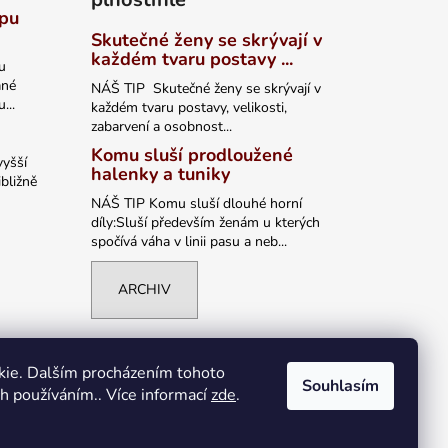
ypu
Skutečné ženy se skrývají v
každém tvaru postavy ...
u
ané
NÁŠ TIP Skutečné ženy se skrývají v
...
každém tvaru postavy, velikosti,
zabarvení a osobnost...
Komu sluší prodloužené
vyšší
halenky a tuniky
bližně
NÁŠ TIP Komu sluší dlouhé horní
díly:Sluší především ženám u kterých
spočívá váha v linii pasu a neb...
ARCHIV
kie. Dalším procházením tohoto
Souhlasím
ch používáním.. Více informací
zde
.