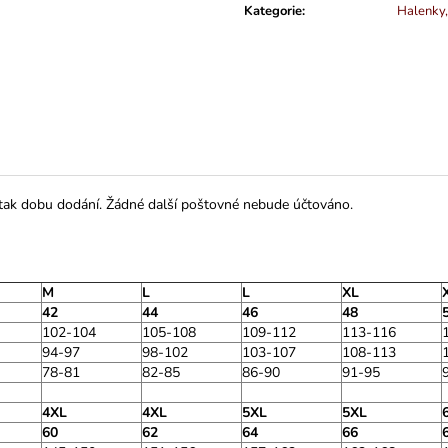
Kategorie
:
Halenky, 
 tak dobu dodání. Žádné další poštovné nebude účtováno.
M
L
L
XL
42
44
46
48
102-104
105-108
109-112
113-116
94-97
98-102
103-107
108-113
78-81
82-85
86-90
91-95
4XL
4XL
5XL
5XL
60
62
64
66