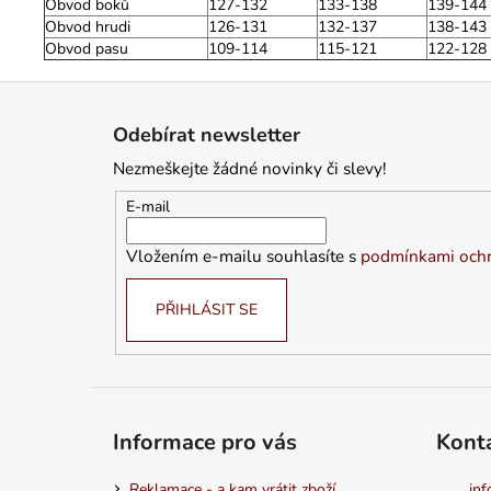
Obvod boků
127-132
133-138
139-144
Obvod hrudi
126-131
132-137
138-143
Obvod pasu
109-114
115-121
122-128
Z
á
Odebírat newsletter
p
Nezmeškejte žádné novinky či slevy!
a
t
E-mail
í
Vložením e-mailu souhlasíte s
podmínkami ochr
PŘIHLÁSIT SE
Informace pro vás
Kont
Reklamace - a kam vrátit zboží
inf