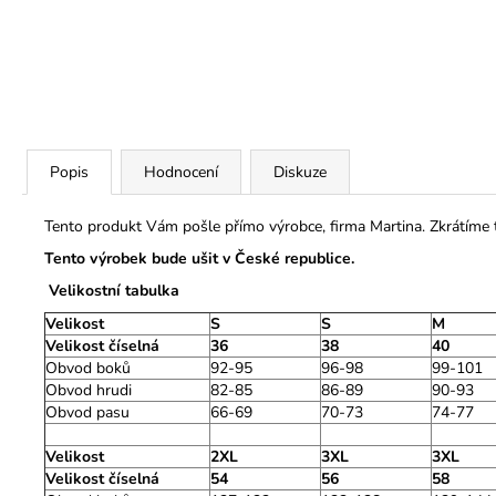
Popis
Hodnocení
Diskuze
Tento produkt Vám pošle přímo výrobce, firma Martina. Zkrátíme
Tento výrobek bude ušit v České republice.
Velikostní tabulka
Velikost
S
S
M
Velikost číselná
36
38
40
Obvod boků
92-95
96-98
99-101
Obvod hrudi
82-85
86-89
90-93
Obvod pasu
66-69
70-73
74-77
Velikost
2XL
3XL
3XL
Velikost číselná
54
56
58