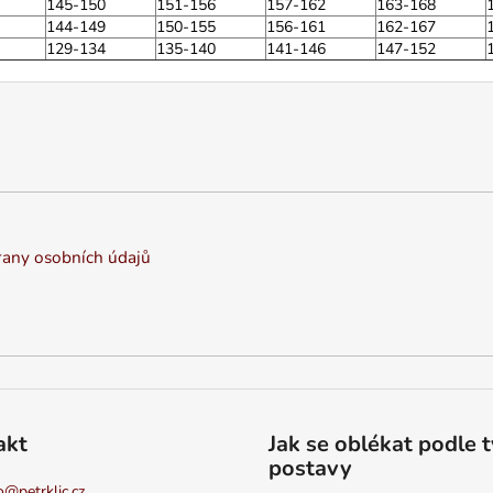
145-150
151-156
157-162
163-168
144-149
150-155
156-161
162-167
129-134
135-140
141-146
147-152
any osobních údajů
akt
Jak se oblékat podle 
postavy
o
@
petrklic.cz