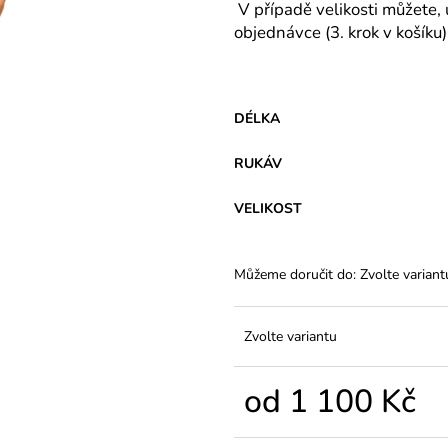
VARIANTY DÉLEK
Z BAVLNY
V případě velikosti můžete, 
1 200 Kč
839 Kč
objednávce (3. krok v košíku)
DÉLKA
RUKÁV
VELIKOST
Můžeme doručit do:
Zvolte variant
Zvolte variantu
od
1 100 Kč
Měrná
cena: