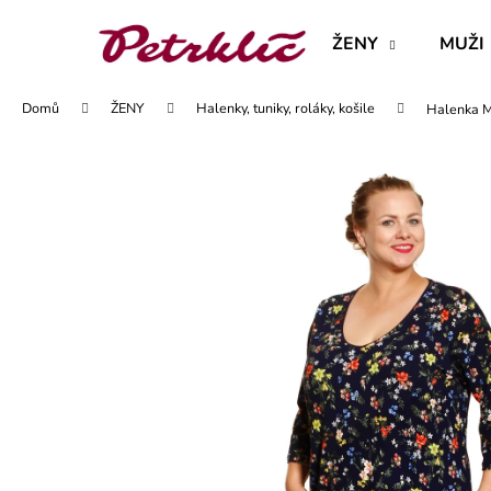
K
Přejít
na
o
ŽENY
MUŽI
obsah
Zpět
Zpět
š
do
do
í
Domů
ŽENY
Halenky, tuniky, roláky, košile
Halenka MA
obchodu
obchodu
k
MAJKA TEXTILNÍ KŮŽE - JEDNODUCHÝ