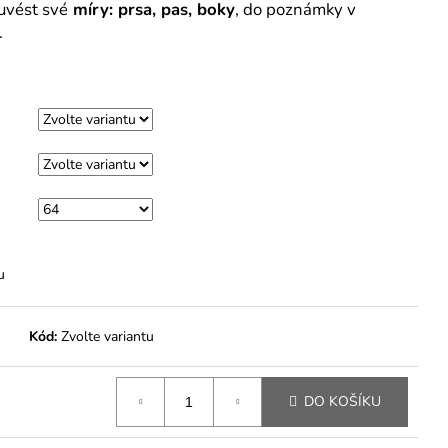
uvést své
míry: prsa, pas, boky
, do poznámky v
.
u
Kód:
Zvolte variantu
DO KOŠÍKU