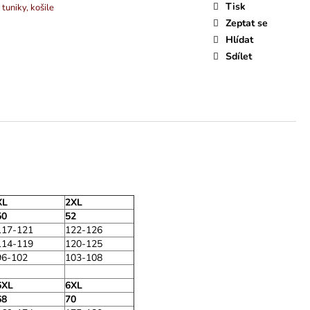
Tisk
tuniky, košile
Zeptat se
Hlídat
Sdílet
XL
2XL
50
52
117-121
122-126
114-119
120-125
96-102
103-108
6XL
6XL
68
70