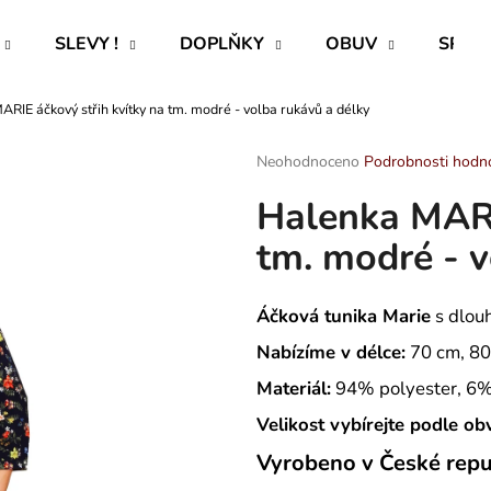
SLEVY !
DOPLŇKY
OBUV
SPECI
RIE áčkový střih kvítky na tm. modré - volba rukávů a délky
Co potřebujete najít?
Průměrné
Neohodnoceno
Podrobnosti hodn
hodnocení
Halenka MARI
produktu
HLEDAT
je
tm. modré - v
0,0
z
5
Doporučujeme
hvězdiček.
Áčková tunika Marie
s dlouh
Nabízíme v délce:
70 cm, 8
Materiál:
94% polyester, 6%
Velikost vybírejte podle o
Vyrobeno v České repu
ROVNÝ TEPLÁKOVÝ KABÁT -
PAVLIK 24 - P