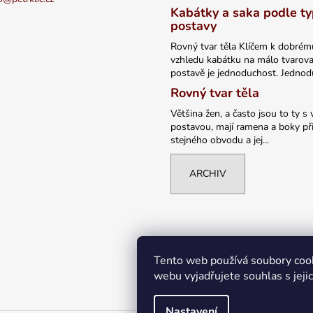
Kabátky a saka podle t
postavy
Rovný tvar těla Klíčem k dobrém
vzhledu kabátku na málo tvarov
postavě je jednoduchost. Jednodu
Rovný tvar těla
Většina žen, a často jsou to ty s 
postavou, mají ramena a boky při
stejného obvodu a jej...
ARCHIV
Tento web používá soubory coo
webu vyjadřujete souhlas s jeji
Nastavení