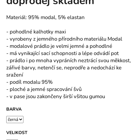
doprodej skladem
č
z
u
5
j
hvězdiček.
Materiál: 95% modal, 5% elastan
e
m
- pohodlné kalhotky maxi
e
- vyrobeny z jemného přírodního materiálu Modal
- modalové prádlo je velmi jemné a pohodlné
- má vynikající sací schopnosti a lépe odvádí pot
MAJKA
TEXTILNÍ
- prádlo i po mnoha vypráních neztrácí svou měkkost,
KŮŽE
zářivé barvy, netenčí se, neprodře a nedochází ke
-
sražení
JEDNODUCHÝ
KABÁTEK
- podíl modalu 95%
1
- ploché a jemné spracování švů
290
- v pase jsou zakončeny širší všitou gumou
Kč
BARVA
VELIKOST