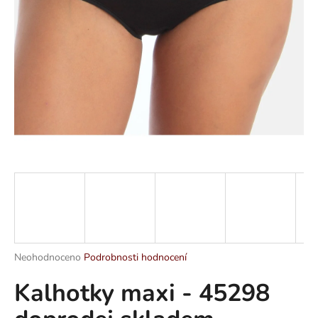
a
j
í
t
?
HLEDAT
D
o
p
Průměrné
Neohodnoceno
Podrobnosti hodnocení
hodnocení
o
Kalhotky maxi - 45298
produktu
r
je
u
0,0