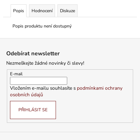
Popis
Hodnocení
Diskuze
Popis produktu není dostupný
Z
á
Odebírat newsletter
p
Nezmeškejte žádné novinky či slevy!
a
t
E-mail
í
Vložením e-mailu souhlasíte s
podmínkami ochrany
osobních údajů
PŘIHLÁSIT SE