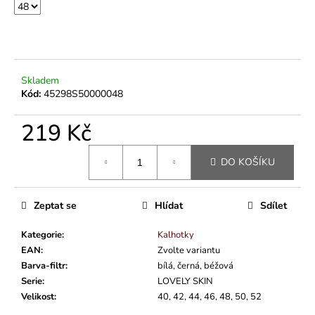
Skladem
Kód:
45298S50000048
219 Kč
Měrná
DO KOŠÍKU
cena:
Zeptat se
Hlídat
Sdílet
Kategorie
:
Kalhotky
EAN
:
Zvolte variantu
Barva-filtr
:
bílá, černá, béžová
Serie
:
LOVELY SKIN
Velikost
:
40, 42, 44, 46, 48, 50, 52