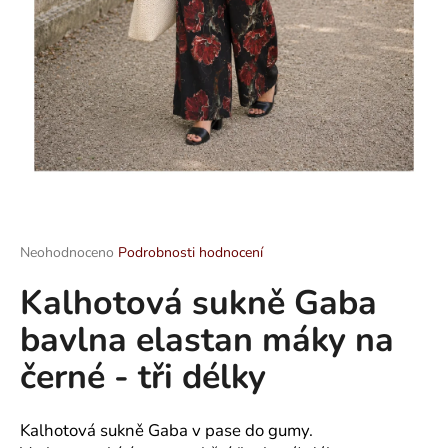
a
j
í
t
?
HLEDAT
Průměrné
Neohodnoceno
Podrobnosti hodnocení
hodnocení
Kalhotová sukně Gaba
produktu
je
D
bavlna elastan máky na
0,0
o
z
p
černé - tři délky
5
o
hvězdiček.
r
u
Kalhotová sukně Gaba v pase do gumy.