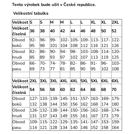
Tento výrobek bude ušit v České republice.
Velikostní tabulka
Velikost
S
S
M
M
L
L
XL
XL
2XL
Velikost
36
38
40
42
44
46
48
50
52
číselná
Obvod
92-
96-
99-
102-
105-
109-
113-
117-
122-
boků
95
98
101
104
108
112
116
121
126
Obvod
82-
86-
90-
94-
98-
103-
108-
114-
120-
hrudi
85
89
93
97
102
107
113
119
125
Obvod
66-
70-
74-
78-
82-
86-
91-
96-
103-
pasu
69
73
77
81
85
90
95
102
108
Velikost
2XL
3XL
3XL
4XL
4XL
5XL
5XL
6XL
6XL
Velikost
54
56
58
60
62
64
66
68
70
číselná
Obvod
127-
133-
139-
145-
151-
157-
163-
169-
175-
boků
132
138
144
150
156
162
168
174
180
Obvod
126-
132-
138-
144-
150-
156-
162-
168-
174-
hrudi
131
137
143
149
155
161
167
173
179
Obvod
109-
115-
122-
129-
135-
141-
147-
153-
159-
pasu
114
121
128
134
140
146
152
158
164