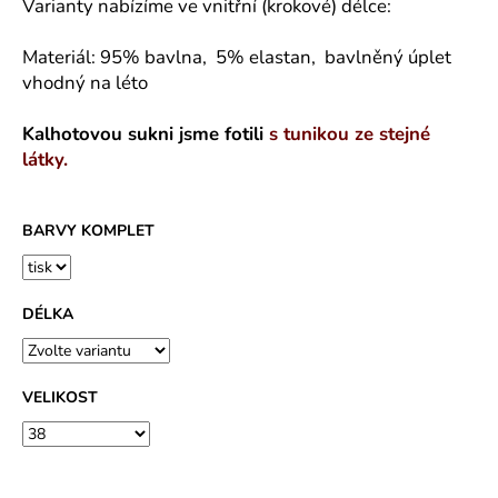
č
Varianty nabízíme ve vnitřní (krokové) délce:
u
j
Materiál: 95% bavlna, 5% elastan, bavlněný úplet
e
vhodný na léto
m
e
Kalhotovou sukni jsme fotili
s tunikou ze stejné
látky.
SPOLEČENSKÉ
ŠATY
ZORKA
BARVY KOMPLET
KVALITNÍ
LEHKÝ
POLYESTEROVÝ
ÚPLET
DÉLKA
-
VÍCE
DÉLEK
1
VELIKOST
490
Kč