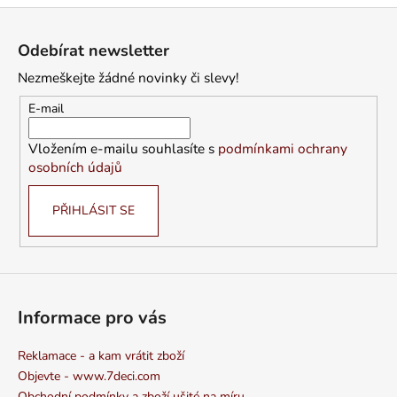
Z
á
Odebírat newsletter
p
Nezmeškejte žádné novinky či slevy!
a
t
E-mail
í
Vložením e-mailu souhlasíte s
podmínkami ochrany
osobních údajů
PŘIHLÁSIT SE
Informace pro vás
Reklamace - a kam vrátit zboží
Objevte - www.7deci.com
Obchodní podmínky a zboží ušité na míru