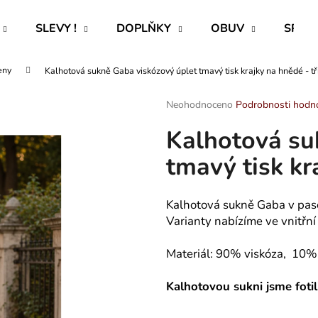
SLEVY !
DOPLŇKY
OBUV
SPECI
eny
Kalhotová sukně Gaba viskózový úplet tmavý tisk krajky na hnědé - tř
Co potřebujete najít?
Průměrné
Neohodnoceno
Podrobnosti hodn
hodnocení
Kalhotová su
produktu
HLEDAT
je
tmavý tisk kr
0,0
z
5
Doporučujeme
hvězdiček.
Kalhotová sukně Gaba v pas
Varianty nabízíme ve vnitřní 
Materiál: 90% viskóza, 10% 
Kalhotovou sukni jsme foti
ROVNÝ TEPLÁKOVÝ KABÁT -
PAVLIK 24 - P