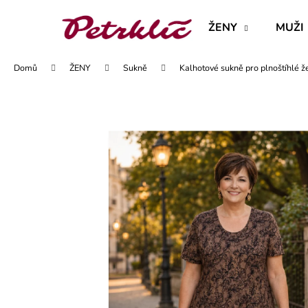
K
Přejít
na
o
ŽENY
MUŽI
obsah
Zpět
Zpět
š
do
do
í
Domů
ŽENY
Sukně
Kalhotové sukně pro plnoštíhlé ž
obchodu
obchodu
k
MAJKA TEXTILNÍ KŮŽE - JEDNODUCHÝ