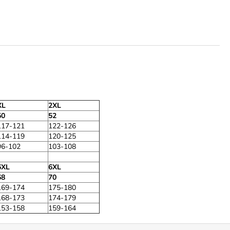
XL
2XL
50
52
117-121
122-126
114-119
120-125
96-102
103-108
6XL
6XL
68
70
169-174
175-180
168-173
174-179
153-158
159-164