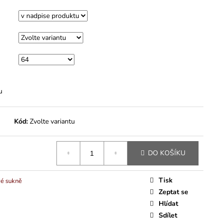
u
Kód:
Zvolte variantu
DO KOŠÍKU
Tisk
vé sukně
Zeptat se
Hlídat
Sdílet