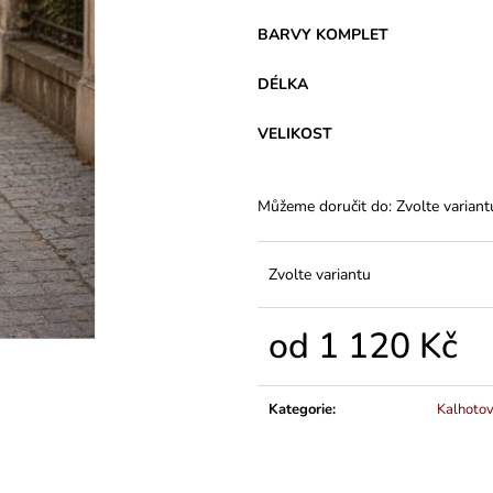
VARIANTY DÉLEK
Z BAVLNY
1 200 Kč
839 Kč
BARVY KOMPLET
DÉLKA
VELIKOST
Můžeme doručit do:
Zvolte variant
Zvolte variantu
od
1 120 Kč
Měrná
cena:
Kategorie
:
Kalhoto