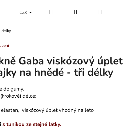
Hledat
Přihlášení
Nákupní
ÁLNÍ KATEGORIE
Kontakty - máte nějaký dotaz?
CZK
i délky
košík
ocení
kně Gaba viskózový úplet
ajky na hnědé - tři délky
e do gumy.
(krokové) délce:
elastan, viskózový úplet vhodný na léto
li
s tunikou ze stejné látky.
ÁNSKÉ KRÁTKÉ PYŽAMO