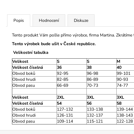
Popis
Hodnocení
Diskuze
Tento produkt Vám pošle přímo výrobce, firma Martina. Zkrátíme
Tento výrobek bude ušit v České republice.
Velikostní tabulka
Velikost
S
S
M
Velikost číselná
36
38
40
Obvod boků
92-95
96-98
99-101
Obvod hrudi
82-85
86-89
90-93
Obvod pasu
66-69
70-73
74-77
Velikost
2XL
3XL
3XL
Velikost číselná
54
56
58
Obvod boků
127-132
133-138
139-144
Obvod hrudi
126-131
132-137
138-143
Obvod pasu
109-114
115-121
122-128
Z