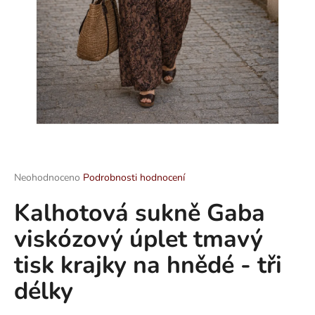
a
j
í
t
?
HLEDAT
Průměrné
Neohodnoceno
Podrobnosti hodnocení
hodnocení
Kalhotová sukně Gaba
produktu
je
D
viskózový úplet tmavý
0,0
o
z
p
tisk krajky na hnědé - tři
5
o
hvězdiček.
délky
r
u