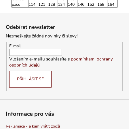
pasu
114
121
128
134
140
146
152
158
164
Z
á
Odebírat newsletter
p
Nezmeškejte žádné novinky či slevy!
a
t
E-mail
í
Vložením e-mailu souhlasíte s
podmínkami ochrany
osobních údajů
PŘIHLÁSIT SE
Informace pro vás
Reklamace - a kam vrátit zboží