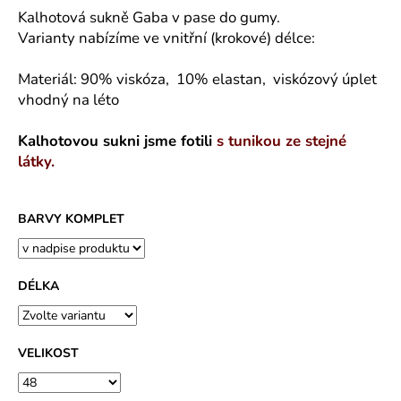
č
Kalhotová sukně Gaba v pase do gumy.
u
Varianty nabízíme ve vnitřní (krokové) délce:
j
e
Materiál: 90% viskóza, 10% elastan, viskózový úplet
m
e
vhodný na léto
Kalhotovou sukni jsme fotili
s tunikou ze stejné
CAPRI
látky.
KOMBI
MODRÁ
S
MODROU
BARVY KOMPLET
KOSTIČKOU
-
PLÁTĚNÉ
77
DÉLKA
CM
633
Kč
VELIKOST