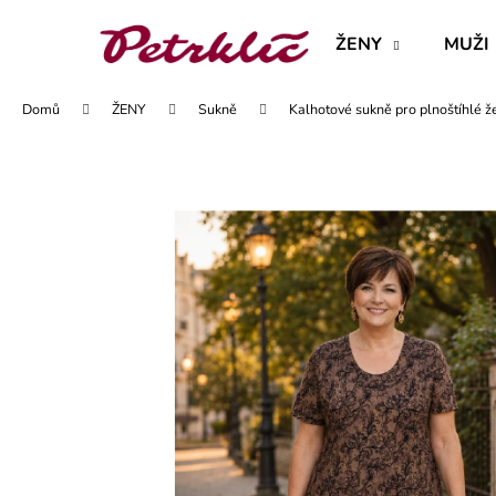
K
Přejít
na
o
ŽENY
MUŽI
obsah
Zpět
Zpět
š
do
do
í
Domů
ŽENY
Sukně
Kalhotové sukně pro plnoštíhlé ž
obchodu
obchodu
k
MAJKA TEXTILNÍ KŮŽE - JEDNODUCHÝ