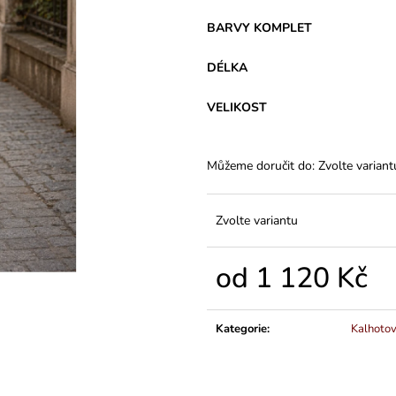
VARIANTY DÉLEK
PLÁTĚNÉ 77 C
1 200 Kč
591 Kč
BARVY KOMPLET
DÉLKA
VELIKOST
Můžeme doručit do:
Zvolte variant
Zvolte variantu
od
1 120 Kč
Měrná
cena:
Kategorie
:
Kalhoto