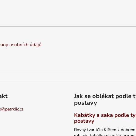
any osobních údajů
akt
Jak se oblékat podle 
postavy
o
@
petrklic.cz
Kabátky a saka podle t
postavy
Rovný tvar těla Klíčem k dobrém
vzhledu kabátku na málo tvarov