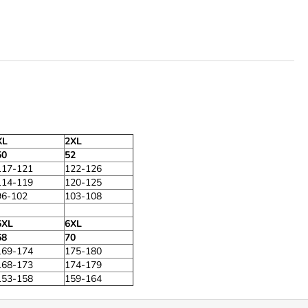
XL
2XL
50
52
117-121
122-126
114-119
120-125
96-102
103-108
6XL
6XL
68
70
169-174
175-180
168-173
174-179
153-158
159-164