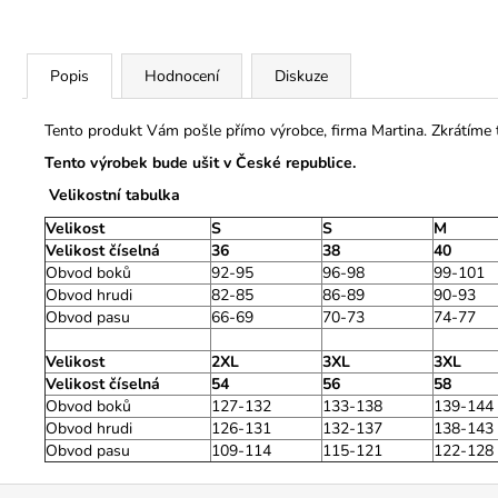
Popis
Hodnocení
Diskuze
Tento produkt Vám pošle přímo výrobce, firma Martina. Zkrátíme
Tento výrobek bude ušit v České republice.
Velikostní tabulka
Velikost
S
S
M
Velikost číselná
36
38
40
Obvod boků
92-95
96-98
99-101
Obvod hrudi
82-85
86-89
90-93
Obvod pasu
66-69
70-73
74-77
Velikost
2XL
3XL
3XL
Velikost číselná
54
56
58
Obvod boků
127-132
133-138
139-144
Obvod hrudi
126-131
132-137
138-143
Obvod pasu
109-114
115-121
122-128
Z