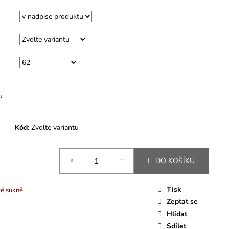
M
u
Kód:
Zvolte variantu
DO KOŠÍKU
Tisk
vé sukně
Zeptat se
Hlídat
Sdílet