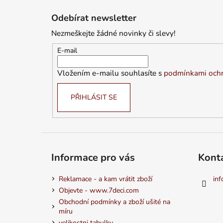
á
Odebírat newsletter
p
Nezmeškejte žádné novinky či slevy!
a
t
E-mail
í
Vložením e-mailu souhlasíte s
podmínkami ochr
PŘIHLÁSIT SE
Informace pro vás
Kont
Reklamace - a kam vrátit zboží
inf
Objevte - www.7deci.com
Obchodní podmínky a zboží ušité na
míru
velikostni tabulky