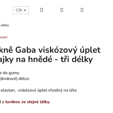
Hledat
Přihlášení
Nákupní
ÁLNÍ KATEGORIE
Kontakty - máte nějaký dotaz?
CZK
i délky
košík
ocení
kně Gaba viskózový úplet
ajky na hnědé - tři délky
e do gumy.
(krokové) délce:
elastan, viskózový úplet vhodný na léto
li
s tunikou ze stejné látky.
 TROJÚHELNÍKY -