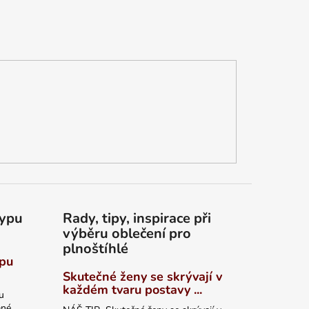
typu
Rady, tipy, inspirace při
výběru oblečení pro
plnoštíhlé
ypu
Skutečné ženy se skrývají v
každém tvaru postavy ...
u
ané