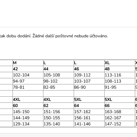
 tak dobu dodání. Žádné další poštovné nebude účtováno.
M
L
L
XL
42
44
46
48
102-104
105-108
109-112
113-116
94-97
98-102
103-107
108-113
78-81
82-85
86-90
91-95
4XL
4XL
5XL
5XL
60
62
64
66
145-150
151-156
157-162
163-168
144-149
150-155
156-161
162-167
129-134
135-140
141-146
147-152