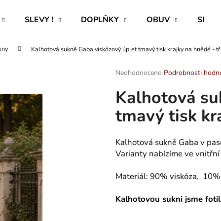
SLEVY !
DOPLŇKY
OBUV
SPECI
eny
Kalhotová sukně Gaba viskózový úplet tmavý tisk krajky na hnědé - tř
Co potřebujete najít?
Průměrné
Neohodnoceno
Podrobnosti hodn
hodnocení
Kalhotová su
produktu
HLEDAT
je
tmavý tisk kr
0,0
z
5
Doporučujeme
hvězdiček.
Kalhotová sukně Gaba v pas
Varianty nabízíme ve vnitřní 
Materiál: 90% viskóza, 10% 
Kalhotovou sukni jsme foti
ROVNÝ TEPLÁKOVÝ KABÁT -
CAPRI KOMBI S