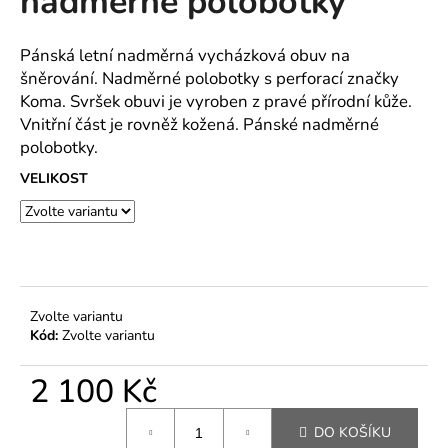
nadměrné polobotky
č
z
u
5
j
hvězdiček.
Pánská letní nadměrná vycházková obuv na
e
šněrování. Nadměrné polobotky s perforací značky
m
Koma. Svršek obuvi je vyroben z pravé přírodní kůže.
e
Vnitřní část je rovněž kožená. Pánské nadměrné
polobotky.
MAJKA
VELIKOST
TEXTILNÍ
KŮŽE
-
JEDNODUCHÝ
KABÁTEK
1
290
Kč
Zvolte variantu
Kód:
Zvolte variantu
2 100 Kč
Měrná
DO KOŠÍKU
cena: