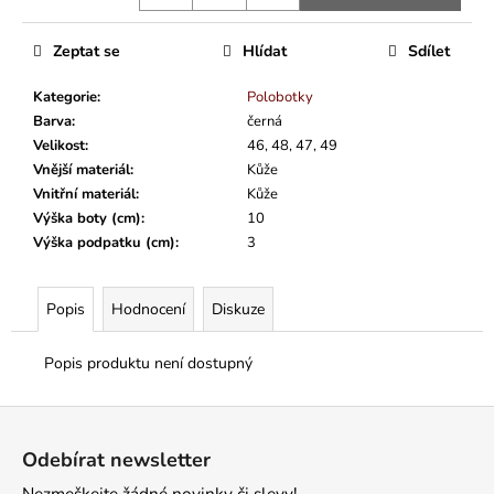
Zeptat se
Hlídat
Sdílet
Kategorie
:
Polobotky
Barva
:
černá
Velikost
:
46, 48, 47, 49
Vnější materiál
:
Kůže
Vnitřní materiál
:
Kůže
Výška boty (cm)
:
10
Výška podpatku (cm)
:
3
Popis
Hodnocení
Diskuze
Popis produktu není dostupný
Z
á
Odebírat newsletter
p
Nezmeškejte žádné novinky či slevy!