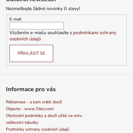
d
p
-
a
85
Nezmeškejte žádné novinky či slevy!
a
%
c
t
BAVLNA,
E-mail
í
15
í
p
%
Vložením e-mailu souhlasíte s
podmínkami ochrany
VISKÓZA)
r
osobních údajů
v
244
Kč
k
PŘIHLÁSIT SE
y
v
ý
p
i
s
Informace pro vás
u
Reklamace - a kam vrátit zboží
Objevte - www.7deci.com
Obchodní podmínky a zboží ušité na míru
velikostni tabulky
Podmínky ochrany osobních údajů