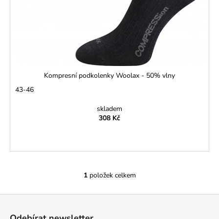
č
u
j
e
m
e
Kompresní podkolenky Woolax - 50% vlny
FIT-
43-46
T
LS
TRIKO
skladem
PÁNSKÉ
308 Kč
SINGLE
JERSEY,
100
%
BAVLNA
(SLOŽENÍ
SE
1
položek celkem
O
MŮŽE
v
LIŠIT
Z
-
l
BARVA
á
á
12
Odebírat newsletter