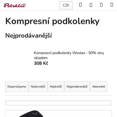
K
Přejít
Hledat
Nákup
M
Přihlášení
CZK
na
o
obsah
Zpět
Zpět
košík
š
Kompresní podkolenky
í
C
k
Nejprodávanější
o
p
o
Kompresní podkolenky Woolax - 50% vlny
t
skladem
ř
308 Kč
e
b
Ř
u
a
Doporučujeme
Nejlevnější
Nejdražší
Nejprodávanější
Abecedně
j
z
e
e
t
n
e
V
í
n