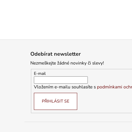
KABÁTEK
1 290 Kč
Z
á
Odebírat newsletter
p
Nezmeškejte žádné novinky či slevy!
a
t
E-mail
í
Vložením e-mailu souhlasíte s
podmínkami ochr
PŘIHLÁSIT SE