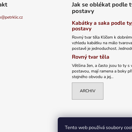
akt
Jak se oblékat podle 
postavy
o
@
petrklic.cz
Kabátky a saka podle t
postavy
Rovný tvar těla Klíčem k dobrém
vzhledu kabátku na málo tvarov
postavě je jednoduchost. Jednodu
Rovný tvar těla
Většina žen, a často jsou to ty s 
postavou, mají ramena a boky při
stejného obvodu a jej...
ARCHIV
Tento web používá soubory coo