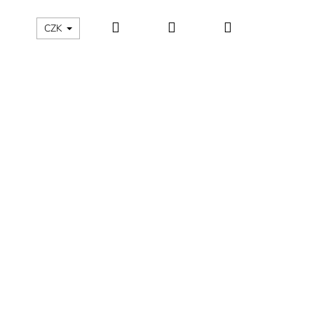
Hledat
Přihlášení
Nákupní
ÁLNÍ KATEGORIE
Kontakty - máte nějaký dotaz?
CZK
košík
ÁNSKÉ KRÁTKÉ PYŽAMO