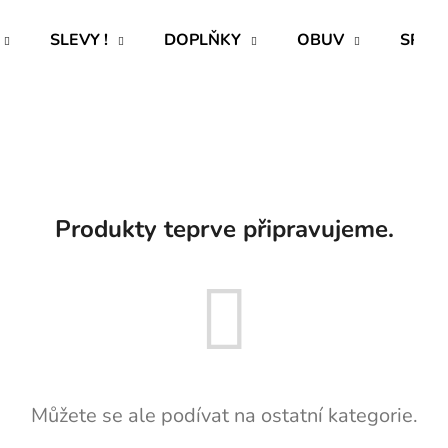
SLEVY !
DOPLŇKY
OBUV
SPECI
Co potřebujete najít?
HLEDAT
Produkty teprve připravujeme.
Doporučujeme
Můžete se ale podívat na ostatní kategorie.
ROVNÝ TEPLÁKOVÝ KABÁT -
PAVLIK 24 - P