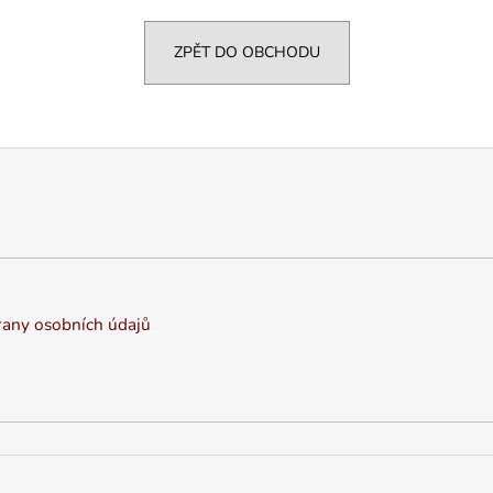
VARIANTY DÉLEK
Z BAVLNY
1 200 Kč
839 Kč
ZPĚT DO OBCHODU
any osobních údajů