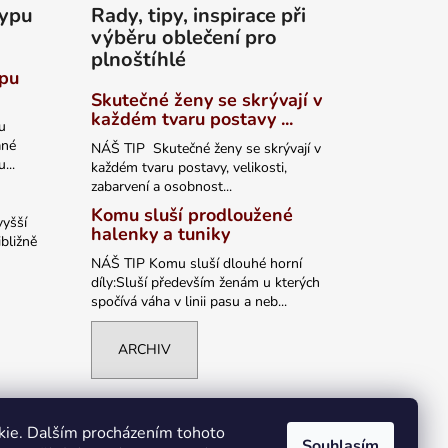
typu
Rady, tipy, inspirace při
výběru oblečení pro
plnoštíhlé
ypu
Skutečné ženy se skrývají v
každém tvaru postavy ...
u
ané
NÁŠ TIP Skutečné ženy se skrývají v
...
každém tvaru postavy, velikosti,
zabarvení a osobnost...
Komu sluší prodloužené
vyšší
halenky a tuniky
bližně
NÁŠ TIP Komu sluší dlouhé horní
díly:Sluší především ženám u kterých
spočívá váha v linii pasu a neb...
ARCHIV
kie. Dalším procházením tohoto
Souhlasím