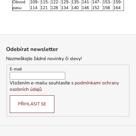
Obvod
109-
115-
122-
129-
135-
141-
147-
153-
159-
pasu
114
121
128
134
140
146
152
158
164
Z
á
Odebírat newsletter
p
Nezmeškejte žádné novinky či slevy!
a
t
E-mail
í
Vložením e-mailu souhlasíte s
podmínkami ochrany
osobních údajů
PŘIHLÁSIT SE