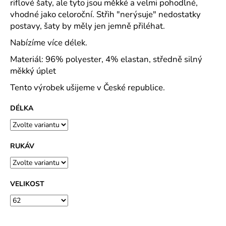
č
riflové šaty, ale tyto jsou měkké a velmi pohodlné,
u
vhodné jako celoroční. Střih "nerýsuje" nedostatky
j
postavy, šaty by měly jen jemně přiléhat.
e
Nabízíme více délek.
m
e
Materiál: 96% polyester, 4% elastan, středně silný
měkký úplet
RESIST
Tento výrobek ušijeme v České republice.
HEAVY
POLO
DÉLKA
POLOKOŠILE
PÁNSKÁ
PIQUE,
100
%
RUKÁV
PŘEDSRÁŽENÁ
BAVLNA
-
18
VELIKOST
BAREV
500
Kč