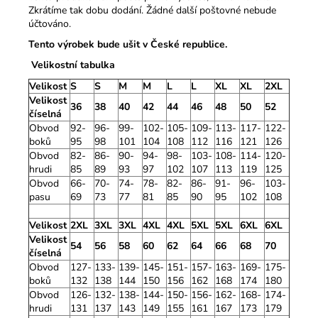
Zkrátíme tak dobu dodání. Žádné další poštovné nebude
účtováno.
Tento výrobek bude ušit v České republice.
Velikostní tabulka
Velikost
S
S
M
M
L
L
XL
XL
2XL
Velikost
36
38
40
42
44
46
48
50
52
číselná
Obvod
92-
96-
99-
102-
105-
109-
113-
117-
122-
boků
95
98
101
104
108
112
116
121
126
Obvod
82-
86-
90-
94-
98-
103-
108-
114-
120-
hrudi
85
89
93
97
102
107
113
119
125
Obvod
66-
70-
74-
78-
82-
86-
91-
96-
103-
pasu
69
73
77
81
85
90
95
102
108
Velikost
2XL
3XL
3XL
4XL
4XL
5XL
5XL
6XL
6XL
Velikost
54
56
58
60
62
64
66
68
70
číselná
Obvod
127-
133-
139-
145-
151-
157-
163-
169-
175-
boků
132
138
144
150
156
162
168
174
180
Obvod
126-
132-
138-
144-
150-
156-
162-
168-
174-
hrudi
131
137
143
149
155
161
167
173
179