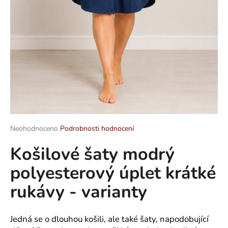
a
j
í
t
?
HLEDAT
Průměrné
Neohodnoceno
Podrobnosti hodnocení
hodnocení
Košilové šaty modrý
produktu
je
D
polyesterový úplet krátké
0,0
o
z
p
rukávy - varianty
5
o
hvězdiček.
r
u
Jedná se o dlouhou košili, ale také šaty, napodobující