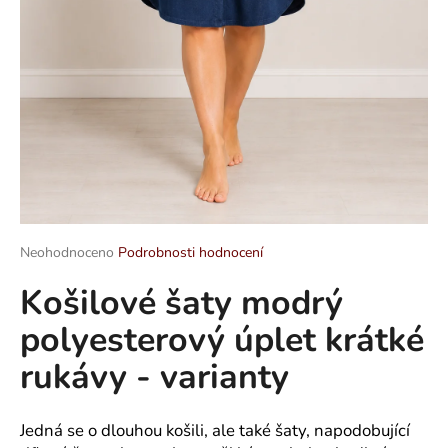
a
j
í
t
?
HLEDAT
Průměrné
Neohodnoceno
Podrobnosti hodnocení
hodnocení
Košilové šaty modrý
produktu
je
D
polyesterový úplet krátké
0,0
o
z
p
rukávy - varianty
5
o
hvězdiček.
r
u
Jedná se o dlouhou košili, ale také šaty, napodobující