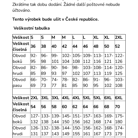
Zkrátíme tak dobu dodání. Žádné další poštovné nebude
účtováno.
Tento výrobek bude ušit v České republice.
Velikostní tabulka
Velikost
S
S
M
M
L
L
XL
XL
2XL
Velikost
36
38
40
42
44
46
48
50
52
číselná
Obvod
92-
96-
99-
102-
105-
109-
113-
117-
122-
boků
95
98
101
104
108
112
116
121
126
Obvod
82-
86-
90-
94-
98-
103-
108-
114-
120-
hrudi
85
89
93
97
102
107
113
119
125
Obvod
66-
70-
74-
78-
82-
86-
91-
96-
103-
pasu
69
73
77
81
85
90
95
102
108
Velikost
2XL
3XL
3XL
4XL
4XL
5XL
5XL
6XL
6XL
Velikost
54
56
58
60
62
64
66
68
70
číselná
Obvod
127-
133-
139-
145-
151-
157-
163-
169-
175-
boků
132
138
144
150
156
162
168
174
180
Obvod
126-
132-
138-
144-
150-
156-
162-
168-
174-
hrudi
131
137
143
149
155
161
167
173
179