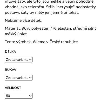
č
riflové šaty, ale tyto jsou měkké a velmi pohodlné,
u
vhodné jako celoroční. Střih "nerýsuje" nedostatky
j
postavy, šaty by měly jen jemně přiléhat.
e
Nabízíme více délek.
m
e
Materiál: 96% polyester, 4% elastan, středně silný
měkký úplet
CAPRI
Tento výrobek ušijeme v České republice.
KOMBI
MODRÁ
DÉLKA
S
MODROU
KOSTIČKOU
-
PLÁTĚNÉ
RUKÁV
77
CM
633
VELIKOST
Kč