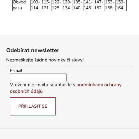
Obvod
109-
115-
122-
129-
135-
141-
147-
153-
159-
pasu
114
121
128
134
140
146
152
158
164
Z
á
Odebírat newsletter
p
Nezmeškejte žádné novinky či slevy!
a
t
E-mail
í
Vložením e-mailu souhlasíte s
podmínkami ochrany
osobních údajů
PŘIHLÁSIT SE