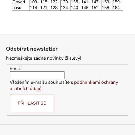
Obvod
109-
115-
122-
129-
135-
141-
147-
153-
159-
pasu
114
121
128
134
140
146
152
158
164
Z
á
Odebírat newsletter
p
Nezmeškejte žádné novinky či slevy!
a
t
E-mail
í
Vložením e-mailu souhlasíte s
podmínkami ochrany
osobních údajů
PŘIHLÁSIT SE