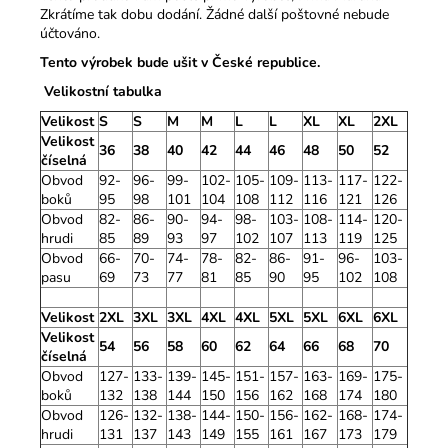
Zkrátíme tak dobu dodání. Žádné další poštovné nebude
účtováno.
Tento výrobek bude ušit v České republice.
Velikostní tabulka
Velikost
S
S
M
M
L
L
XL
XL
2XL
Velikost
36
38
40
42
44
46
48
50
52
číselná
Obvod
92-
96-
99-
102-
105-
109-
113-
117-
122-
boků
95
98
101
104
108
112
116
121
126
Obvod
82-
86-
90-
94-
98-
103-
108-
114-
120-
hrudi
85
89
93
97
102
107
113
119
125
Obvod
66-
70-
74-
78-
82-
86-
91-
96-
103-
pasu
69
73
77
81
85
90
95
102
108
Velikost
2XL
3XL
3XL
4XL
4XL
5XL
5XL
6XL
6XL
Velikost
54
56
58
60
62
64
66
68
70
číselná
Obvod
127-
133-
139-
145-
151-
157-
163-
169-
175-
boků
132
138
144
150
156
162
168
174
180
Obvod
126-
132-
138-
144-
150-
156-
162-
168-
174-
hrudi
131
137
143
149
155
161
167
173
179