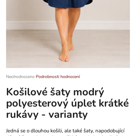
a
j
í
t
?
HLEDAT
Průměrné
Neohodnoceno
Podrobnosti hodnocení
hodnocení
Košilové šaty modrý
produktu
je
D
polyesterový úplet krátké
0,0
o
z
p
rukávy - varianty
5
o
hvězdiček.
r
u
Jedná se o dlouhou košili, ale také šaty, napodobující