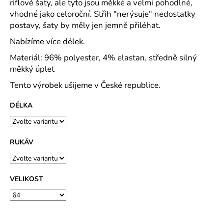
č
riflové šaty, ale tyto jsou měkké a velmi pohodlné,
u
vhodné jako celoroční. Střih "nerýsuje" nedostatky
j
postavy, šaty by měly jen jemně přiléhat.
e
Nabízíme více délek.
m
e
Materiál: 96% polyester, 4% elastan, středně silný
měkký úplet
ROVNÝ
Tento výrobek ušijeme v České republice.
TEPLÁKOVÝ
KABÁT
DÉLKA
-
VARIANTY
DÉLEK
1
RUKÁV
200
Kč
VELIKOST