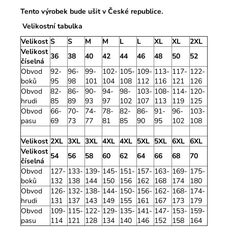
Tento výrobek bude ušit v České republice.
Velikostní tabulka
Velikost
S
S
M
M
L
L
XL
XL
2XL
Velikost
36
38
40
42
44
46
48
50
52
číselná
Obvod
92-
96-
99-
102-
105-
109-
113-
117-
122-
boků
95
98
101
104
108
112
116
121
126
Obvod
82-
86-
90-
94-
98-
103-
108-
114-
120-
hrudi
85
89
93
97
102
107
113
119
125
Obvod
66-
70-
74-
78-
82-
86-
91-
96-
103-
pasu
69
73
77
81
85
90
95
102
108
Velikost
2XL
3XL
3XL
4XL
4XL
5XL
5XL
6XL
6XL
Velikost
54
56
58
60
62
64
66
68
70
číselná
Obvod
127-
133-
139-
145-
151-
157-
163-
169-
175-
boků
132
138
144
150
156
162
168
174
180
Obvod
126-
132-
138-
144-
150-
156-
162-
168-
174-
hrudi
131
137
143
149
155
161
167
173
179
Obvod
109-
115-
122-
129-
135-
141-
147-
153-
159-
pasu
114
121
128
134
140
146
152
158
164