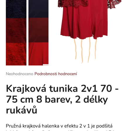
a
j
í
t
?
HLEDAT
Průměrné
Neohodnoceno
Podrobnosti hodnocení
hodnocení
Krajková tunika 2v1 70 -
produktu
je
D
75 cm 8 barev, 2 délky
0,0
o
z
p
rukávů
5
o
hvězdiček.
r
u
Pružná krajková halenka v efektu 2 v 1 je podšitá