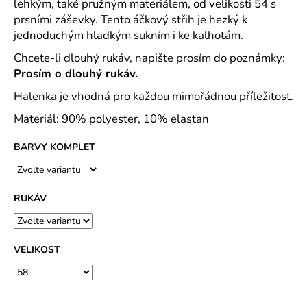
č
lehkým, také pružným materiálem, od velikosti 54 s
u
prsními záševky. Tento áčkový střih je hezký k
j
jednoduchým hladkým sukním i ke kalhotám.
e
Chcete-li dlouhý rukáv, napište prosím do poznámky:
m
Prosím o dlouhý rukáv.
e
Halenka je vhodná pro každou mimořádnou příležitost.
RESIST
Materiál: 90% polyester, 10% elastan
HEAVY
POLO
BARVY KOMPLET
POLOKOŠILE
PÁNSKÁ
PIQUE,
100
%
RUKÁV
PŘEDSRÁŽENÁ
BAVLNA
-
18
VELIKOST
BAREV
500
Kč