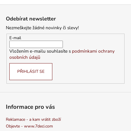
Z
á
Odebírat newsletter
p
Nezmeškejte žádné novinky či slevy!
a
t
E-mail
í
Vložením e-mailu souhlasíte s
podmínkami ochrany
osobních údajů
PŘIHLÁSIT SE
Informace pro vás
Reklamace - a kam vrátit zboží
Objevte - www.7deci.com