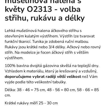
mušelínová halena s
č
z
u
květy O2313 - volba
5
j
hvězdiček.
střihu, rukávu a délky
e
m
e
Lehká mušelínová halena áčkového střihu s
otevřeným kulatým výstřihem. Výstřih lze tvarovat
ROVNÁ
funkční tkanicí. Tunika je zdobená ruční malbou.
HALENKA
Rukávy jsou krátké nebo 3/4 délky.
Ačkový nebo rovný
MÁJA
střih. Na modelce je focen áčkový střih s větším
SPONA
LÍSTKY
výstřihem.
NA
TM.
100% bavlna dvojitá gázovina skvělá na teplejší dny.
MODRÉ
Vzhledem k materiálu, který je krešovaný a vzdušný,
-
doporučujeme vybrat raději větší velikost
než Vám
VARIANTY
vyjde podle této velikostní tabulky.
1
090
Délka: 38 - 46 = 75 cm, 48 - 56 = 80 cm, 58 - 66 = 85
Kč
cm.
Krátké rukávy měří 25 - 30 cm