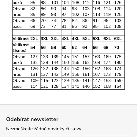
boků
95
98
101
104
108
112
116
121
126
Obvod
82-
86-
90-
94-
98-
103-
108-
114-
120-
hrudi
85
89
93
97
102
107
113
119
125
Obvod
66-
70-
74-
78-
82-
86-
91-
96-
103-
pasu
69
73
77
81
85
90
95
102
108
Velikost
2XL
3XL
3XL
4XL
4XL
5XL
5XL
6XL
6XL
Velikost
54
56
58
60
62
64
66
68
70
číselná
Obvod
127-
133-
139-
145-
151-
157-
163-
169-
175-
boků
132
138
144
150
156
162
168
174
180
Obvod
126-
132-
138-
144-
150-
156-
162-
168-
174-
hrudi
131
137
143
149
155
161
167
173
179
Obvod
109-
115-
122-
129-
135-
141-
147-
153-
159-
pasu
114
121
128
134
140
146
152
158
164
Z
á
Odebírat newsletter
p
Nezmeškejte žádné novinky či slevy!
a