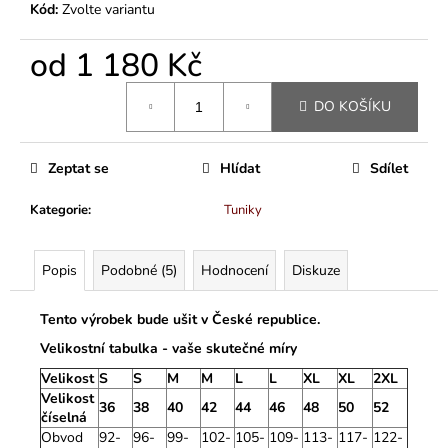
Kód:
Zvolte variantu
od
1 180 Kč
Měrná
DO KOŠÍKU
cena:
Zeptat se
Hlídat
Sdílet
Kategorie
:
Tuniky
Popis
Podobné (5)
Hodnocení
Diskuze
Tento výrobek bude ušit v České republice.
Velikostní tabulka - vaše skutečné míry
Velikost
S
S
M
M
L
L
XL
XL
2XL
Velikost
36
38
40
42
44
46
48
50
52
číselná
Obvod
92-
96-
99-
102-
105-
109-
113-
117-
122-