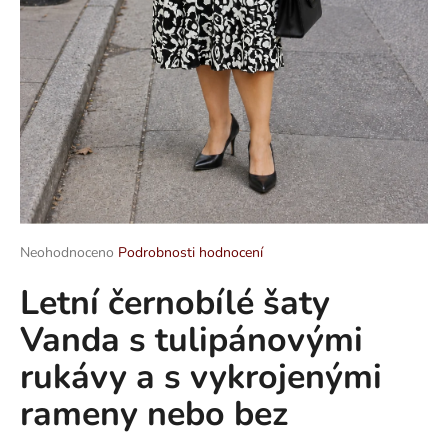
a
j
í
t
?
HLEDAT
Průměrné
Neohodnoceno
Podrobnosti hodnocení
hodnocení
Letní černobílé šaty
produktu
je
D
Vanda s tulipánovými
0,0
o
z
p
rukávy a s vykrojenými
5
o
hvězdiček.
rameny nebo bez
r
u