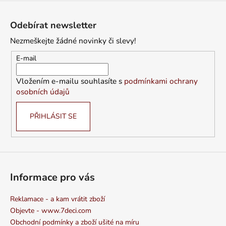
Z
á
Odebírat newsletter
p
Nezmeškejte žádné novinky či slevy!
a
t
E-mail
í
Vložením e-mailu souhlasíte s
podmínkami ochrany
osobních údajů
PŘIHLÁSIT SE
Informace pro vás
Reklamace - a kam vrátit zboží
Objevte - www.7deci.com
Obchodní podmínky a zboží ušité na míru