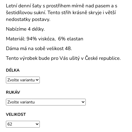
č
Letní denní šaty s prostřihem mírně nad pasem a s
u
šestidílovou sukní. Tento střih krásně skryje i větší
j
nedostatky postavy.
e
m
Nabízíme 4 délky.
e
Materiál: 94% viskóza, 6% elastan
Dáma má na sobě velikost 48.
MAJKA
TEXTILNÍ
Tento výrobek bude pro Vás ušitý v České republice.
KŮŽE
-
JEDNODUCHÝ
DÉLKA
KABÁTEK
1
290
RUKÁV
Kč
VELIKOST