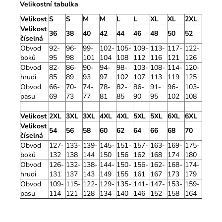
Velikostní tabulka
Velikost
S
S
M
M
L
L
XL
XL
2XL
Velikost
36
38
40
42
44
46
48
50
52
číselná
Obvod
92-
96-
99-
102-
105-
109-
113-
117-
122-
boků
95
98
101
104
108
112
116
121
126
Obvod
82-
86-
90-
94-
98-
103-
108-
114-
120-
hrudi
85
89
93
97
102
107
113
119
125
Obvod
66-
70-
74-
78-
82-
86-
91-
96-
103-
pasu
69
73
77
81
85
90
95
102
108
Velikost
2XL
3XL
3XL
4XL
4XL
5XL
5XL
6XL
6XL
Velikost
54
56
58
60
62
64
66
68
70
číselná
Obvod
127-
133-
139-
145-
151-
157-
163-
169-
175-
boků
132
138
144
150
156
162
168
174
180
Obvod
126-
132-
138-
144-
150-
156-
162-
168-
174-
hrudi
131
137
143
149
155
161
167
173
179
Obvod
109-
115-
122-
129-
135-
141-
147-
153-
159-
pasu
114
121
128
134
140
146
152
158
164