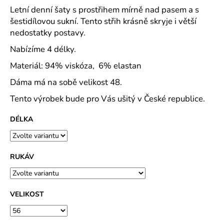
č
Letní denní šaty s prostřihem mírně nad pasem a s
u
šestidílovou sukní. Tento střih krásně skryje i větší
j
nedostatky postavy.
e
m
Nabízíme 4 délky.
e
Materiál: 94% viskóza, 6% elastan
Dáma má na sobě velikost 48.
MAJKA
TEXTILNÍ
Tento výrobek bude pro Vás ušitý v České republice.
KŮŽE
-
JEDNODUCHÝ
DÉLKA
KABÁTEK
1
290
RUKÁV
Kč
VELIKOST