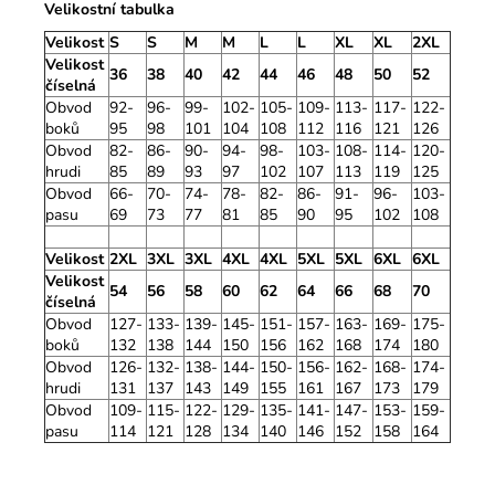
Velikostní tabulka
Velikost
S
S
M
M
L
L
XL
XL
2XL
Velikost
36
38
40
42
44
46
48
50
52
číselná
Obvod
92-
96-
99-
102-
105-
109-
113-
117-
122-
boků
95
98
101
104
108
112
116
121
126
Obvod
82-
86-
90-
94-
98-
103-
108-
114-
120-
hrudi
85
89
93
97
102
107
113
119
125
Obvod
66-
70-
74-
78-
82-
86-
91-
96-
103-
pasu
69
73
77
81
85
90
95
102
108
Velikost
2XL
3XL
3XL
4XL
4XL
5XL
5XL
6XL
6XL
Velikost
54
56
58
60
62
64
66
68
70
číselná
Obvod
127-
133-
139-
145-
151-
157-
163-
169-
175-
boků
132
138
144
150
156
162
168
174
180
Obvod
126-
132-
138-
144-
150-
156-
162-
168-
174-
hrudi
131
137
143
149
155
161
167
173
179
Obvod
109-
115-
122-
129-
135-
141-
147-
153-
159-
pasu
114
121
128
134
140
146
152
158
164