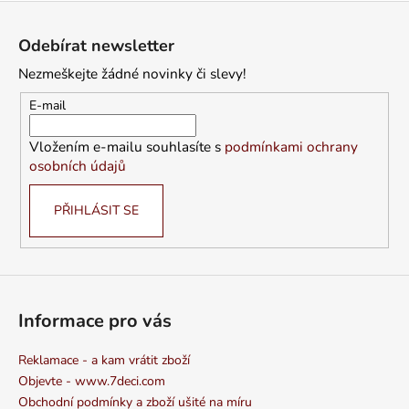
Z
á
Odebírat newsletter
p
Nezmeškejte žádné novinky či slevy!
a
t
E-mail
í
Vložením e-mailu souhlasíte s
podmínkami ochrany
osobních údajů
PŘIHLÁSIT SE
Informace pro vás
Reklamace - a kam vrátit zboží
Objevte - www.7deci.com
Obchodní podmínky a zboží ušité na míru