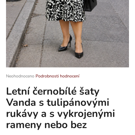
a
j
í
t
?
HLEDAT
Průměrné
Neohodnoceno
Podrobnosti hodnocení
hodnocení
Letní černobílé šaty
produktu
je
D
Vanda s tulipánovými
0,0
o
z
p
rukávy a s vykrojenými
5
o
hvězdiček.
rameny nebo bez
r
u