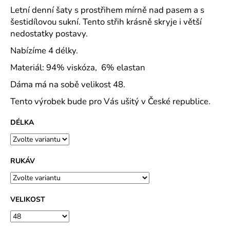
č
Letní denní šaty s prostřihem mírně nad pasem a s
u
šestidílovou sukní. Tento střih krásně skryje i větší
j
nedostatky postavy.
e
m
Nabízíme 4 délky.
e
Materiál: 94% viskóza, 6% elastan
Dáma má na sobě velikost 48.
CAPRI
KOMBI
Tento výrobek bude pro Vás ušitý v České republice.
MODRÁ
S
MODROU
DÉLKA
KOSTIČKOU
-
PLÁTĚNÉ
77
RUKÁV
CM
633
Kč
VELIKOST