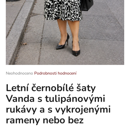
a
j
í
t
?
HLEDAT
Průměrné
Neohodnoceno
Podrobnosti hodnocení
hodnocení
Letní černobílé šaty
produktu
je
D
Vanda s tulipánovými
0,0
o
z
p
rukávy a s vykrojenými
5
o
hvězdiček.
rameny nebo bez
r
u