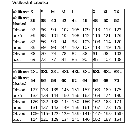
Velikostní tabulka
Velikost
S
S
M
M
L
L
XL
XL
2XL
Velikost
36
38
40
42
44
46
48
50
52
číselná
Obvod
92-
96-
99-
102-
105-
109-
113-
117-
122-
boků
95
98
101
104
108
112
116
121
126
Obvod
82-
86-
90-
94-
98-
103-
108-
114-
120-
hrudi
85
89
93
97
102
107
113
119
125
Obvod
66-
70-
74-
78-
82-
86-
91-
96-
103-
pasu
69
73
77
81
85
90
95
102
108
Velikost
2XL
3XL
3XL
4XL
4XL
5XL
5XL
6XL
6XL
Velikost
54
56
58
60
62
64
66
68
70
číselná
Obvod
127-
133-
139-
145-
151-
157-
163-
169-
175-
boků
132
138
144
150
156
162
168
174
180
Obvod
126-
132-
138-
144-
150-
156-
162-
168-
174-
hrudi
131
137
143
149
155
161
167
173
179
Obvod
109-
115-
122-
129-
135-
141-
147-
153-
159-
pasu
114
121
128
134
140
146
152
158
164