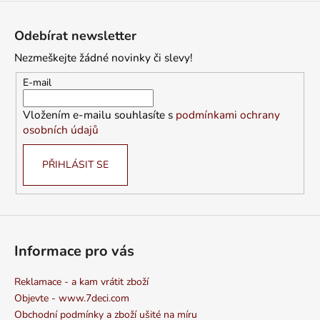
Z
á
Odebírat newsletter
p
Nezmeškejte žádné novinky či slevy!
a
t
E-mail
í
Vložením e-mailu souhlasíte s
podmínkami ochrany
osobních údajů
PŘIHLÁSIT SE
Informace pro vás
Reklamace - a kam vrátit zboží
Objevte - www.7deci.com
Obchodní podmínky a zboží ušité na míru