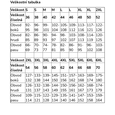
Velikostní tabulka
Velikost
S
S
M
M
L
L
XL
XL
2XL
Velikost
36
38
40
42
44
46
48
50
52
číselná
Obvod
92-
96-
99-
102-
105-
109-
113-
117-
122-
boků
95
98
101
104
108
112
116
121
126
Obvod
82-
86-
90-
94-
98-
103-
108-
114-
120-
hrudi
85
89
93
97
102
107
113
119
125
Obvod
66-
70-
74-
78-
82-
86-
91-
96-
103-
pasu
69
73
77
81
85
90
95
102
108
Velikost
2XL
3XL
3XL
4XL
4XL
5XL
5XL
6XL
6XL
Velikost
54
56
58
60
62
64
66
68
70
číselná
Obvod
127-
133-
139-
145-
151-
157-
163-
169-
175-
boků
132
138
144
150
156
162
168
174
180
Obvod
126-
132-
138-
144-
150-
156-
162-
168-
174-
hrudi
131
137
143
149
155
161
167
173
179
Obvod
109-
115-
122-
129-
135-
141-
147-
153-
159-
pasu
114
121
128
134
140
146
152
158
164