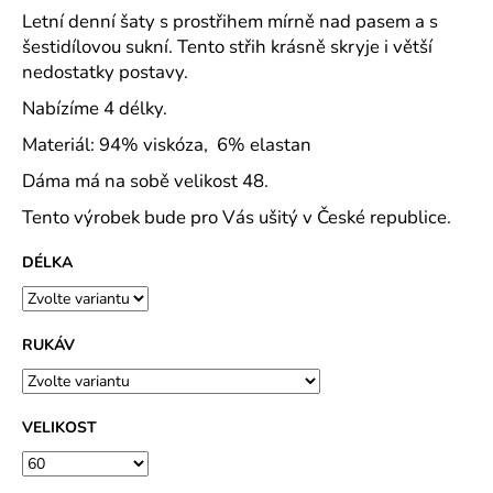
č
Letní denní šaty s prostřihem mírně nad pasem a s
u
šestidílovou sukní. Tento střih krásně skryje i větší
j
nedostatky postavy.
e
m
Nabízíme 4 délky.
e
Materiál: 94% viskóza, 6% elastan
Dáma má na sobě velikost 48.
DOMÁCÍ
ŠATY
Tento výrobek bude pro Vás ušitý v České republice.
DO
VÉČKA
PLÁTNO
DÉLKA
TISK
TULIPÁNKY
2026
-
RUKÁV
2
DÉLKY
489
Kč
VELIKOST