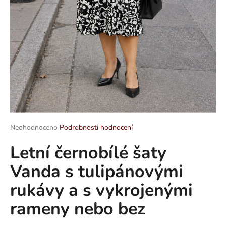
a
j
í
t
?
HLEDAT
Průměrné
Neohodnoceno
Podrobnosti hodnocení
hodnocení
Letní černobílé šaty
produktu
je
D
Vanda s tulipánovými
0,0
o
z
p
rukávy a s vykrojenými
5
o
hvězdiček.
rameny nebo bez
r
u