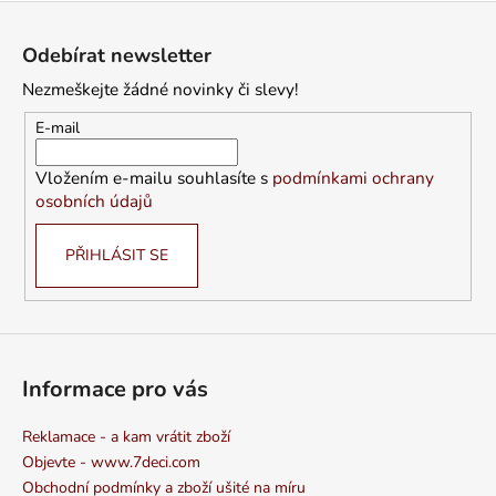
Z
á
Odebírat newsletter
p
Nezmeškejte žádné novinky či slevy!
a
t
E-mail
í
Vložením e-mailu souhlasíte s
podmínkami ochrany
osobních údajů
PŘIHLÁSIT SE
Informace pro vás
Reklamace - a kam vrátit zboží
Objevte - www.7deci.com
Obchodní podmínky a zboží ušité na míru