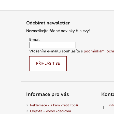
Z
á
Odebírat newsletter
p
Nezmeškejte žádné novinky či slevy!
a
t
E-mail
í
Vložením e-mailu souhlasíte s
podmínkami ochr
PŘIHLÁSIT SE
Informace pro vás
Kont
Reklamace - a kam vrátit zboží
inf
Objevte - www.7deci.com