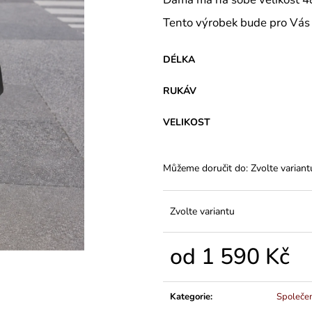
VARIANTY DÉLEK
Z BAVLNY
1 200 Kč
839 Kč
Tento výrobek bude pro Vás 
DÉLKA
RUKÁV
VELIKOST
Můžeme doručit do:
Zvolte variant
Zvolte variantu
od
1 590 Kč
Měrná
cena:
Kategorie
:
Společe