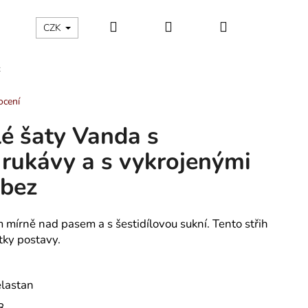
Hledat
Přihlášení
Nákupní
ÁLNÍ KATEGORIE
Kontakty - máte nějaký dotaz?
CZK
z
košík
ocení
lé šaty Vanda s
 rukávy a s vykrojenými
 bez
m mírně nad pasem a s šestidílovou sukní. Tento střih
atky postavy.
elastan
ÁNSKÉ KRÁTKÉ PYŽAMO
8.