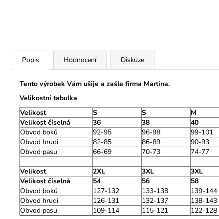
Popis
Hodnocení
Diskuze
Tento výrobek Vám ušije a zašle firma Martina.
Velikostní tabulka
Velikost
S
S
M
Velikost číselná
36
38
40
Obvod boků
92-95
96-98
99-101
Obvod hrudi
82-85
86-89
90-93
Obvod pasu
66-69
70-73
74-77
Velikost
2XL
3XL
3XL
Velikost číselná
54
56
58
Obvod boků
127-132
133-138
139-144
Obvod hrudi
126-131
132-137
138-143
Obvod pasu
109-114
115-121
122-128