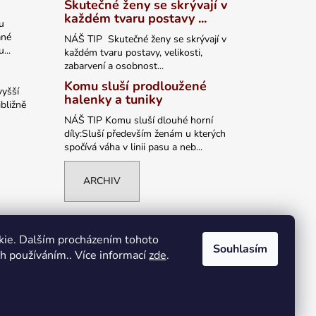
Skutečné ženy se skrývají v
každém tvaru postavy ...
u
ané
NÁŠ TIP Skutečné ženy se skrývají v
...
každém tvaru postavy, velikosti,
zabarvení a osobnost...
Komu sluší prodloužené
vyšší
halenky a tuniky
bližně
NÁŠ TIP Komu sluší dlouhé horní
díly:Sluší především ženám u kterých
spočívá váha v linii pasu a neb...
ARCHIV
kie. Dalším procházením tohoto
Souhlasím
ch používáním.. Více informací
zde
.
Vytvořil Shoptet