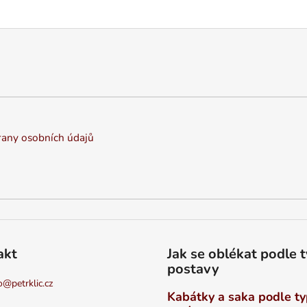
any osobních údajů
akt
Jak se oblékat podle 
postavy
o
@
petrklic.cz
Kabátky a saka podle t