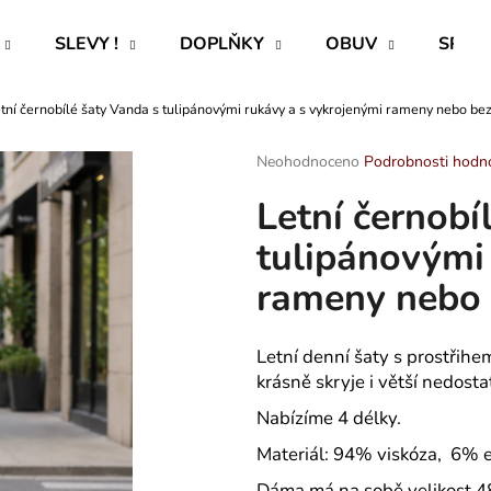
SLEVY !
DOPLŇKY
OBUV
SPECI
tní černobílé šaty Vanda s tulipánovými rukávy a s vykrojenými rameny nebo be
Co potřebujete najít?
Průměrné
Neohodnoceno
Podrobnosti hodn
hodnocení
Letní černobí
produktu
HLEDAT
je
tulipánovými
0,0
z
rameny nebo
5
Doporučujeme
hvězdiček.
Letní denní šaty s prostřihe
krásně skryje i větší nedost
Nabízíme 4 délky.
Materiál: 94% viskóza, 6% 
ROVNÝ TEPLÁKOVÝ KABÁT -
PAVLIK 24 - P
Dáma má na sobě velikost 4