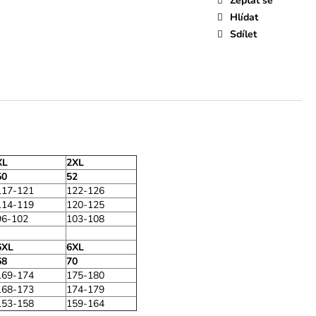
Zeptat se
Hlídat
Sdílet
XL
2XL
50
52
117-121
122-126
114-119
120-125
96-102
103-108
6XL
6XL
68
70
169-174
175-180
168-173
174-179
153-158
159-164