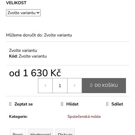
VELIKOST
-
85
%
BAVLNA,
15
%
VISKÓZA)
Můžeme doručit do:
Zvolte variantu
244
Kč
Zvolte variantu
Kód:
Zvolte variantu
od
1 630 Kč
Měrná
DO KOŠÍKU
cena:
Zeptat se
Hlídat
Sdílet
Kategorie
:
Společenská móda
Popis
Hodnocení
Diskuze