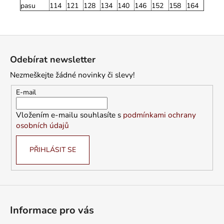
pasu
114
121
128
134
140
146
152
158
164
Z
á
Odebírat newsletter
p
Nezmeškejte žádné novinky či slevy!
a
t
E-mail
í
Vložením e-mailu souhlasíte s
podmínkami ochrany
osobních údajů
PŘIHLÁSIT SE
Informace pro vás