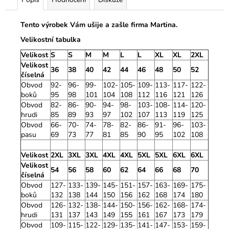
Tento výrobek Vám ušije a zašle firma Martina.
Velikostní tabulka
Velikost
S
S
M
M
L
L
XL
XL
2XL
Velikost
36
38
40
42
44
46
48
50
52
číselná
Obvod
92-
96-
99-
102-
105-
109-
113-
117-
122-
boků
95
98
101
104
108
112
116
121
126
Obvod
82-
86-
90-
94-
98-
103-
108-
114-
120-
hrudi
85
89
93
97
102
107
113
119
125
Obvod
66-
70-
74-
78-
82-
86-
91-
96-
103-
pasu
69
73
77
81
85
90
95
102
108
Velikost
2XL
3XL
3XL
4XL
4XL
5XL
5XL
6XL
6XL
Velikost
54
56
58
60
62
64
66
68
70
číselná
Obvod
127-
133-
139-
145-
151-
157-
163-
169-
175-
boků
132
138
144
150
156
162
168
174
180
Obvod
126-
132-
138-
144-
150-
156-
162-
168-
174-
hrudi
131
137
143
149
155
161
167
173
179
Obvod
109-
115-
122-
129-
135-
141-
147-
153-
159-