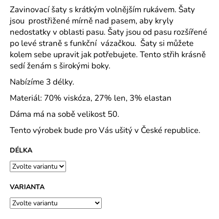
č
Zavinovací šaty s krátkým volnějším rukávem. Šaty
u
jsou prostřižené mírně nad pasem, aby kryly
j
nedostatky v oblasti pasu. Šaty jsou od pasu rozšířené
e
po levé straně s funkční vázačkou. Šaty si můžete
m
e
kolem sebe upravit jak potřebujete. Tento střih krásně
sedí ženám s širokými boky.
Nabízíme 3 délky.
FIT-
T
Materiál: 70% viskóza, 27% len, 3% elastan
LS
TRIKO
Dáma má na sobě velikost 50.
PÁNSKÉ
SINGLE
Tento výrobek bude pro Vás ušitý v České republice.
JERSEY,
100
%
DÉLKA
BAVLNA
(SLOŽENÍ
SE
MŮŽE
VARIANTA
LIŠIT
-
BARVA
12