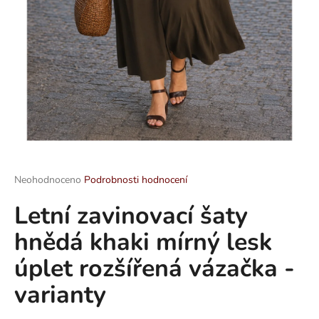
a
j
í
t
?
HLEDAT
Průměrné
Neohodnoceno
Podrobnosti hodnocení
hodnocení
Letní zavinovací šaty
produktu
je
D
hnědá khaki mírný lesk
0,0
o
z
p
úplet rozšířená vázačka -
5
o
hvězdiček.
varianty
r
u