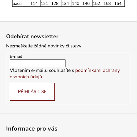
pasu
114
121
128
134
140
146
152
158
164
Z
á
Odebírat newsletter
p
Nezmeškejte žádné novinky či slevy!
a
t
E-mail
í
Vložením e-mailu souhlasíte s
podmínkami ochrany
osobních údajů
PŘIHLÁSIT SE
Informace pro vás