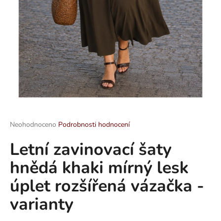
a
j
í
t
?
HLEDAT
Průměrné
Neohodnoceno
Podrobnosti hodnocení
hodnocení
Letní zavinovací šaty
produktu
je
D
hnědá khaki mírný lesk
0,0
o
z
p
úplet rozšířená vázačka -
5
o
hvězdiček.
varianty
r
u