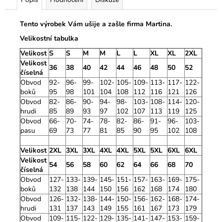
Tento výrobek Vám ušije a zašle firma Martina.
Velikostní tabulka
Velikost
S
S
M
M
L
L
XL
XL
2XL
Velikost
36
38
40
42
44
46
48
50
52
číselná
Obvod
92-
96-
99-
102-
105-
109-
113-
117-
122-
boků
95
98
101
104
108
112
116
121
126
Obvod
82-
86-
90-
94-
98-
103-
108-
114-
120-
hrudi
85
89
93
97
102
107
113
119
125
Obvod
66-
70-
74-
78-
82-
86-
91-
96-
103-
pasu
69
73
77
81
85
90
95
102
108
Velikost
2XL
3XL
3XL
4XL
4XL
5XL
5XL
6XL
6XL
Velikost
54
56
58
60
62
64
66
68
70
číselná
Obvod
127-
133-
139-
145-
151-
157-
163-
169-
175-
boků
132
138
144
150
156
162
168
174
180
Obvod
126-
132-
138-
144-
150-
156-
162-
168-
174-
hrudi
131
137
143
149
155
161
167
173
179
Obvod
109-
115-
122-
129-
135-
141-
147-
153-
159-