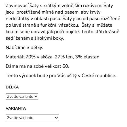
č
Zavinovací šaty s krátkým volnějším rukávem. Šaty
u
jsou prostřižené mírně nad pasem, aby kryly
j
nedostatky v oblasti pasu. Šaty jsou od pasu rozšířené
e
po levé straně s funkční vázačkou. Šaty si můžete
m
e
kolem sebe upravit jak potřebujete. Tento střih krásně
sedí ženám s širokými boky.
Nabízíme 3 délky.
CAPRI
KOMBI
Materiál: 70% viskóza, 27% len, 3% elastan
MODRÁ
S
Dáma má na sobě velikost 50.
MODROU
KOSTIČKOU
Tento výrobek bude pro Vás ušitý v České republice.
-
PLÁTĚNÉ
77
DÉLKA
CM
633
Kč
VARIANTA