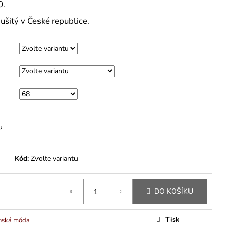
M
0.
ušitý v České republice.
u
Kód:
Zvolte variantu
DO KOŠÍKU
Tisk
nská móda