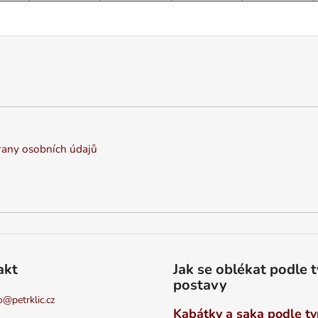
any osobních údajů
akt
Jak se oblékat podle 
postavy
o
@
petrklic.cz
Kabátky a saka podle t