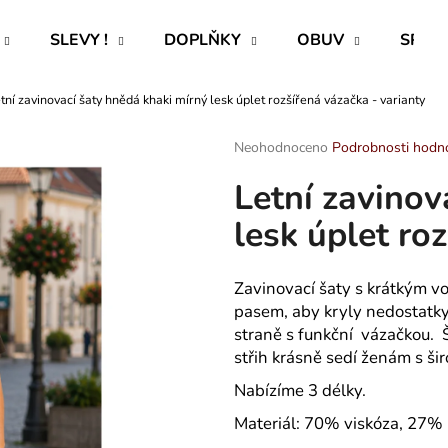
SLEVY !
DOPLŇKY
OBUV
SPECI
tní zavinovací šaty hnědá khaki mírný lesk úplet rozšířená vázačka - varianty
Co potřebujete najít?
Průměrné
Neohodnoceno
Podrobnosti hodn
hodnocení
Letní zavinov
produktu
HLEDAT
je
lesk úplet ro
0,0
z
5
Doporučujeme
hvězdiček.
Zavinovací šaty s krátkým v
pasem, aby kryly nedostatky 
straně s funkční vázačkou. Š
střih krásně sedí ženám s š
Nabízíme 3 délky.
Materiál: 70% viskóza, 27% 
ROVNÝ TEPLÁKOVÝ KABÁT -
CAPRI KOMBI S