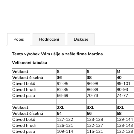
Popis
Hodnocení
Diskuze
Tento výrobek Vám ušije a zašle firma Martina.
Velikostní tabulka
Velikost
S
S
M
Velikost číselná
36
38
40
Obvod boků
92-95
96-98
99-101
Obvod hrudi
82-85
86-89
90-93
Obvod pasu
66-69
70-73
74-77
Velikost
2XL
3XL
3XL
Velikost číselná
54
56
58
Obvod boků
127-132
133-138
139-144
Obvod hrudi
126-131
132-137
138-143
Obvod pasu
109-114
115-121
122-128