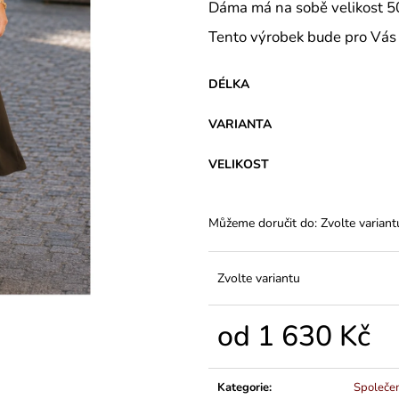
VARIANTY DÉLEK
PLÁTĚNÉ 77 C
Dáma má na sobě velikost 5
1 200 Kč
591 Kč
Tento výrobek bude pro Vás 
DÉLKA
VARIANTA
VELIKOST
Můžeme doručit do:
Zvolte variant
Zvolte variantu
od
1 630 Kč
Měrná
cena:
Kategorie
:
Společe