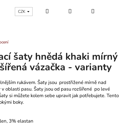
Hledat
Přihlášení
Nákupní
ÁLNÍ KATEGORIE
Kontakty - máte nějaký dotaz?
CZK
košík
ocení
ací šaty hnědá khaki mírný
zšířená vázačka - varianty
olnějším rukávem. Šaty jsou prostřižené mírně nad
v oblasti pasu. Šaty jsou od pasu rozšířené po levé
aty si můžete kolem sebe upravit jak potřebujete. Tento
irokými boky.
len, 3% elastan
 TROJÚHELNÍKY -