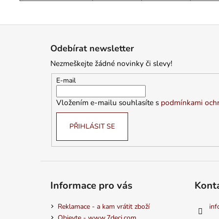
Z
á
Odebírat newsletter
p
Nezmeškejte žádné novinky či slevy!
a
t
E-mail
í
Vložením e-mailu souhlasíte s
podmínkami ochr
PŘIHLÁSIT SE
Informace pro vás
Kont
Reklamace - a kam vrátit zboží
inf
Objevte - www.7deci.com