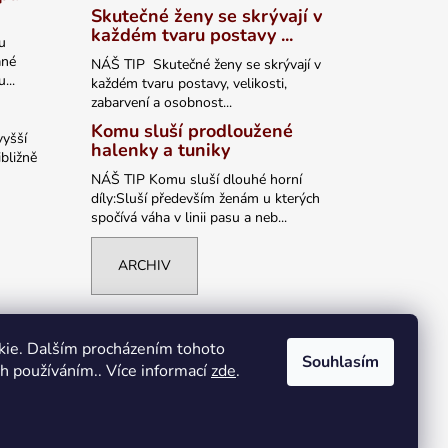
Skutečné ženy se skrývají v
každém tvaru postavy ...
u
ané
NÁŠ TIP Skutečné ženy se skrývají v
...
každém tvaru postavy, velikosti,
zabarvení a osobnost...
Komu sluší prodloužené
vyšší
halenky a tuniky
bližně
NÁŠ TIP Komu sluší dlouhé horní
díly:Sluší především ženám u kterých
spočívá váha v linii pasu a neb...
ARCHIV
kie. Dalším procházením tohoto
Souhlasím
ch používáním.. Více informací
zde
.
Vytvořil Shoptet