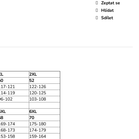
Zeptat se
Hlídat
Sdílet
XL
2XL
50
52
117-121
122-126
114-119
120-125
96-102
103-108
6XL
6XL
68
70
169-174
175-180
168-173
174-179
153-158
159-164