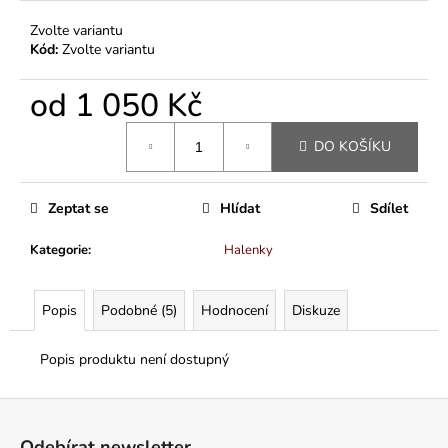
Zvolte variantu
Kód:
Zvolte variantu
od
1 050 Kč
Měrná
DO KOŠÍKU
cena:
Zeptat se
Hlídat
Sdílet
Kategorie
:
Halenky
Popis
Podobné (5)
Hodnocení
Diskuze
Popis produktu není dostupný
Z
á
Odebírat newsletter