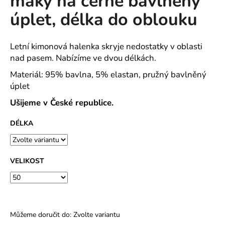
máky na černé bavlněný
č
z
u
úplet, délka do oblouku
5
j
hvězdiček.
e
m
Letní kimonová halenka skryje nedostatky v oblasti
e
nad pasem. Nabízíme ve dvou délkách.
Materiál: 95% bavlna, 5% elastan, pružný bavlněný
úplet
NAŽEHLOVAČKA
DOPRAVNÍ
Ušijeme v České republice.
PROSTŘEDKY
L400167
DÉLKA
29
Kč
VELIKOST
Můžeme doručit do:
Zvolte variantu