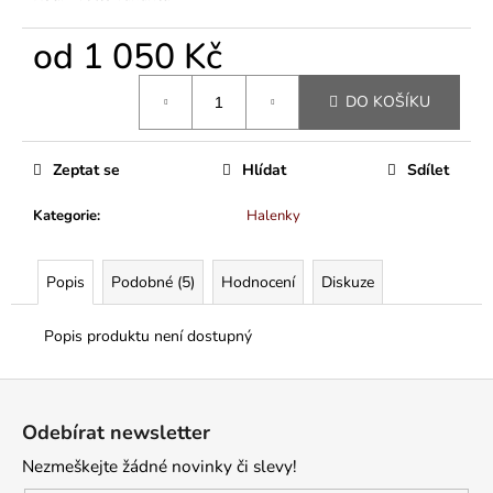
od
1 050 Kč
Měrná
DO KOŠÍKU
cena:
Zeptat se
Hlídat
Sdílet
Kategorie
:
Halenky
Popis
Podobné (5)
Hodnocení
Diskuze
Popis produktu není dostupný
Z
á
Odebírat newsletter
p
Nezmeškejte žádné novinky či slevy!
a