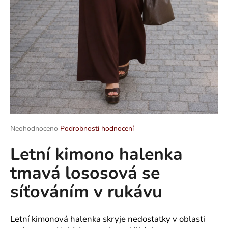
a
j
í
t
?
HLEDAT
Průměrné
Neohodnoceno
Podrobnosti hodnocení
hodnocení
Letní kimono halenka
produktu
je
D
tmavá lososová se
0,0
o
z
p
síťováním v rukávu
5
o
hvězdiček.
r
u
Letní kimonová halenka skryje nedostatky v oblasti