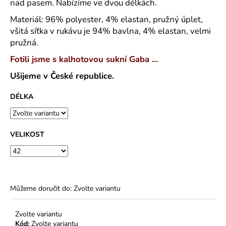
č
nad pasem. Nabízíme ve dvou délkách.
u
Materiál: 96% polyester, 4% elastan, pružný úplet,
j
všitá síťka v rukávu je 94% bavlna, 4% elastan, velmi
e
pružná.
m
e
Fotili jsme s kalhotovou sukní Gaba ...
Ušijeme v České republice.
SPOLEČENSKÉ
ŠATY
DÉLKA
ZORKA
KVALITNÍ
LEHKÝ
POLYESTEROVÝ
VELIKOST
ÚPLET
-
VÍCE
DÉLEK
1
490
Můžeme doručit do:
Zvolte variantu
Kč
Zvolte variantu
Kód:
Zvolte variantu